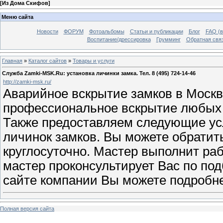
[
Из Дома Скифов
]
Меню сайта
Новости
ФОРУМ
Фотоальбомы
Статьи и публикации
Блог
FAQ (в
Воспитание/дрессировка
Грумминг
Обратная свя
Главная
»
Каталог сайтов
»
Товары и услуги
Служба Zamki-MSK.Ru: установка личинки замка. Тел. 8 (495) 724-14-46
http://zamki-msk.ru/
Аварийное вскрытие замков в Москв
профессиональное вскрытие любых з
Также предоставляем следующие усл
личинок замков. Вы можете обратит
круглосуточно. Мастер выполнит ра
мастер проконсультирует Вас по под
сайте компании Вы можете подробне
Полная версия сайта