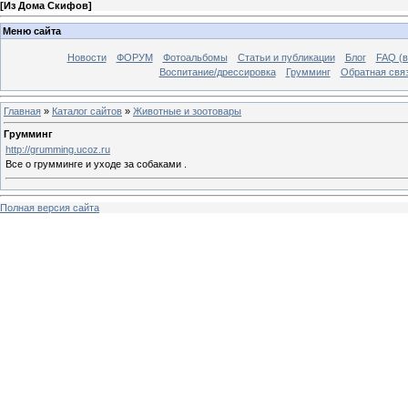
[
Из Дома Скифов
]
Меню сайта
Новости
ФОРУМ
Фотоальбомы
Статьи и публикации
Блог
FAQ (в
Воспитание/дрессировка
Грумминг
Обратная свя
Главная
»
Каталог сайтов
»
Животные и зоотовары
Грумминг
http://grumming.ucoz.ru
Все о грумминге и уходе за собаками .
Полная версия сайта