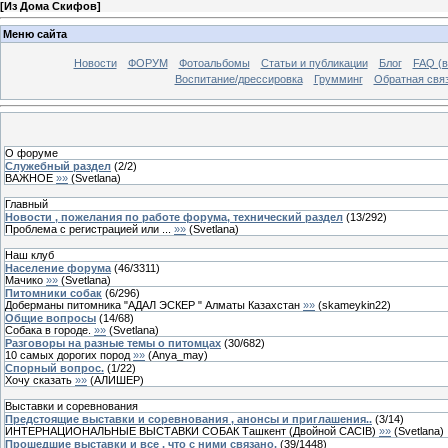
[
Из Дома Скифов
]
Меню сайта
Новости
ФОРУМ
Фотоальбомы
Статьи и публикации
Блог
FAQ (в
Воспитание/дрессировка
Грумминг
Обратная свя
О форуме
Служебный раздел
(
2
/
2
)
ВАЖНОЕ
»»
(
Svetlana
)
Главный
Новости , пожелания по работе форума, технический раздел
(
13
/
292
)
Проблема с регистрацией или ...
»»
(
Svetlana
)
Наш клуб
Население форума
(
46
/
3311
)
Мачико
»»
(
Svetlana
)
Питомники собак
(
6
/
296
)
Доберманы питомника "АДАЛ ЭСКЕР " Алматы Казахстан
»»
(
skameykin22
)
Общие вопросы
(
14
/
68
)
Собака в городе.
»»
(
Svetlana
)
Разговоры на разные темы о питомцах
(
30
/
682
)
10 самых дорогих пород
»»
(
Anya_may
)
Спорный вопрос.
(
1
/
22
)
Хочу сказать
»»
(
АЛИШЕР
)
Выставки и соревнования
Предстоящие выставки и соревнования , анонсы и приглашения..
(
3
/
14
)
ИНТЕРНАЦИОНАЛЬНЫЕ ВЫСТАВКИ СОБАК Ташкент (Двойной CACIB)
»»
(
Svetlana
)
Прошедшие выставки и все , что с ними связано.
(
39
/
1448
)