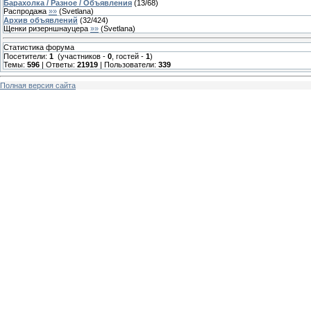
Барахолка / Разное / Объявления
(
13
/
68
)
Распродажа
»»
(
Svetlana
)
Архив объявлений
(
32
/
424
)
Щенки ризерншнауцера
»»
(
Svetlana
)
Статистика форума
Посетители:
1
(участников -
0
, гостей -
1
)
Темы:
596
| Ответы:
21919
| Пользователи:
339
Полная версия сайта