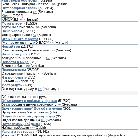
Разговоры обо всем
(
48
/
2140
)
Siam Herbs - натуральная кос...
»»
(
jasmin
)
Литературная страница
(
6
/
194
)
Заметки книгомана
»»
(
Svetlana
)
Юмор
(
2
/
202
)
ЮМОРИМ!
»»
(
Натали
)
Фотогалерея
(
15
/
536
)
Картинки с выставок.
»»
(
Svetlana
)
Наше хобби
(
15
/
550
)
Фотографирование
»»
(
Карина
)
Игры нашего форума
(
21
/
4335
)
"А у нас сегодня..... А У ВАС?"
»»
(
Натали
)
Новый год
(
11
/
171
)
С наступающим Новым годом!
»»
(
Svetlana
)
Наши конкурсы
(
11
/
478
)
Конкурс "Наши забавные ...
»»
(
Svetlana
)
Новости в мире
(
3
/
6
)
В мире собак...
»»
(
zmeika
)
Поздравлялка
(
28
/
295
)
С праздником Навруз!
»»
(
Svetlana
)
Я и моя семья
(
2
/
33
)
ЗИМА!!!
»»
(
chelsi73
)
Мост радуги
(
1
/
19
)
Они ждут нас у радуги
»»
(
mamanya
)
Объявления нашего форума
Объявления о собаках и щенках
(
51
/
570
)
Высопородные щенки среднеази...
»»
(
Svetlana
)
Другие животные* Все объявления
(
3
/
32
)
Продаются голубые котята
»»
(
lala
)
Отдам бесплатно , приму в дар
(
9
/
73
)
Ищем хозяев для щенка
»»
(
Svetlana
)
Потерялись , найдены
(
11
/
65
)
Найден лабрадор
»»
(
Gabbi
)
Услуги и зоотовары
(
15
/
442
)
Магазин DOGS ACTIVE профессиональная амуниция для собак
»»
(
dogsactive
)