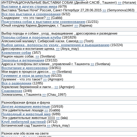
ИНТЕРНАЦИОНАЛЬНЫЕ ВЫСТАВКИ СОБАК (Двойной CACIB , Ташкент)
»»
(
Натали
)
Выставки в других странах мира
(
6
/
79
)
Выставка "Белые Ночи" Россия, Санкт-Петербург 27,28.06.2015
»»
(
Semyonova1963
)
Все про выставки и соревнования
(
6
/
32
)
Скиджоринг - что это такое?
»»
(
Gabbi
)
Подготовка собак к выставке или соревнованию
(
11
/
231
)
Юный хендлер Карина Дерменджи, г. Ташкент
»»
(
Карина
)
Выбор породы и собаки , уход , выращивание , дрессировка и разведение
Породы собаки и породные клубы
(
18
/
1829
)
Аляскинский маламут. Сибирский хаски. Самоед
»»
(
Тоsh
)
Выбор щенка , вопросы по уходу , кормлению и выращиванию
(
15
/
224
)
Дрессировка и воспитание щенка.
»»
(
Anya_may
)
Кормление собак
(
3
/
57
)
Рацион наших собак.
»»
(
Svetlana
)
Здоровье и ветеринария
(
23
/
132
)
Адреса и телефоны вет.клиник , управлений г. Ташкента
»»
(
Svetlana
)
Воспитание и дрессировка
(
19
/
351
)
Мои видео в процессе дресси...
»»
(
Svetlana
)
Грумминг и уход за шерстью
(
6
/
133
)
Грумминг - что это такое?
»»
(
Agrnojon
)
Все о разведении
(
12
/
85
)
Кормление беременной и лакти...
»»
(
Agrnojon
)
Снаряжение
(
2
/
49
)
Зоомагазины, г.Ташкента
»»
(
Chau_1997
)
Разнообразная флора и фауна
Другие домашние животные
(
10
/
918
)
Эти удивительные лошади
»»
(
Gabbi
)
Подводный и животный мир
(
6
/
89
)
Эти удивительные животные ))))))
»»
(
lala
)
Клуб любителей растений
(
3
/
712
)
Ботанический сад Ташкента
»»
(
Anya_may
)
Разное или обо всем на свете