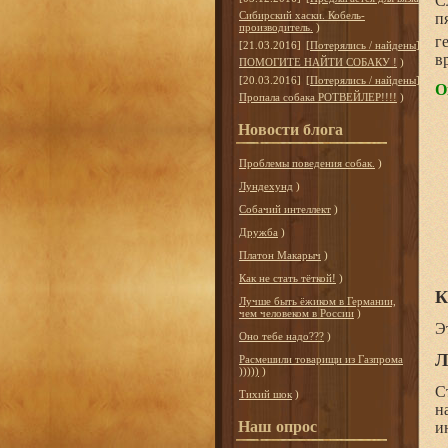
С
Сибирский хаски. Кобель-
п
производитель.
)
г
[21.03.2016]
[
Потерялись / найдены
]
в
ПОМОГИТЕ НАЙТИ СОБАКУ !
)
[20.03.2016]
[
Потерялись / найдены
]
О
Пропала собака РОТВЕЙЛЕР!!!!
)
Новости блога
Проблемы поведения собак.
)
Лундехунд
)
Собачий интеллект
)
Дружба
)
Платон Макарыч
)
Как не стать тёткой!
)
К
Лучше быть ёжиком в Германии,
чем человеком в России
)
Э
Оно тебе надо???
)
Л
Расмешили товарищи из Газпрома
)))))
)
С
Тихий шок
)
н
Наш опрос
и