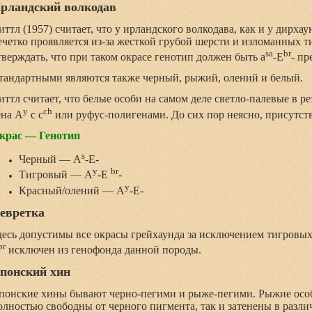
рландский волкодав
иттл (1957) считает, что у ирландского волкодава, как и у дирха
ечетко проявляется из-за жесткой грубой шерсти и изломанных т
sa
br
тверждать, что при таком окрасе генотип должен быть a
-E
- п
тандартными являются также черный, рыжий, олений и белый.
иттл считает, что белые особи на самом деле светло-палевые в р
y
ch
ена A
с c
или руфус-полигенами. До сих пор неясно, присутству
крас — Генотип
s
Черный — A
-Е-
y
br
Тигровый — A
-E
-
y
Красный/олений — A
-Е-
евретка
десь допустимы все окрасы грейхаунда за исключением тигровых.
br
исключен из генофонда данной породы.
понский хин
понские хины бывают черно-пегими и рыже-пегими. Рыжие особ
олностью свободны от черного пигмента, так и затенены в разли