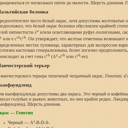
арьироваться от нескольких пятен до малости. Шерсть длинная. 
альтийская болонка
редпочтителен чисто белый окрас, хотя допустимы желтоватые о
редположил, что белый окрас болонки обусловлен крайней степ
w
елой пятнистости s
и/или осветляющими руфус-полигенами, ско
y
ch
ch
или е c
c
. Он утверждает, что желтые отметины возникают н
пределенных местах туловища, характерных для экспрессии вари
елтизна настолько генерализована, более логично предположить,
ch
y
ch
ch
роисходит за счет гена c
(A
-c
или c
-ee).
анчестерский терьер
t
 манчестерского терьера типичный чепрачный окрас. Генотип: a
ьюфаундленд
ля ньюфаундленда допустимы два окраса. Это черный и кофейн
писал голубых и рыжих животных, но они крайне редки. Ландзи
ьюфаундленд. Шерсть длинная.
крас — Генотип
s
Черный
— A
-B-D-S-
s