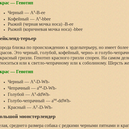
крас — Генотип
s
Черный — A
-В-ee
s
Кофейный — A
-bbee
Рыжий (черная мочка носа) -B-ee
Рыжий (коричневая мочка носа) -bbee
ейкленд-терьер
орода близка по происхождению к эрдельтерьеру, но имеет боле
красов. Это черный, голубой, кофейный, черно- и голубо-чепр
 красный гризли. Генотип красного гризли спорен. На самом дел
тноситься или к светло-чепрачному или к соболиному. Шерсть же
крас — Генотип
s
Черный — A
-D-Wh-
sa
Чепрачный — a
-D-Wh-
s
Голубой — A
-ddWh-
sa
Голубо-чепрачный — a
-ddWh-
y
Красный — A
-D-Wh-
ольшой мюнстерлендер
елая, среднего размера собака с редкими черными пятнами и кра