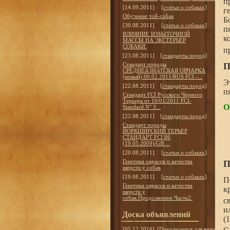
п
[14.09.2011]
[
статьи о собаках
]
г
Обучение той-собак
Б
[30.08.2011]
[
статьи о собаках
]
п
ВЛИЯНИЕ ИЗБЫТОЧНОЙ
к
МАССЫ НА ЭКСТЕРЬЕР
СОБАКИ.
п
[23.08.2011]
[
стандарты пород
]
П
Стандарт породы
СРЕДНЕАЗИАТСКАЯ ОВЧАРКА
(новый) 09.02.2011/RUS FCI -...
Э
[22.08.2011]
[
стандарты пород
]
п
Стандарт FCI Русского Черного
Терьера от 10/01/2011 FCI-
О
Standard N° 3...
[22.08.2011]
[
стандарты пород
]
Стандарт породы
ЙОРКШИРСКИЙ ТЕРЬЕР
СТАНДАРТ FCI 86
(19.05.2009)/GB ...
[20.08.2011]
[
статьи о собаках
]
Генетика окрасов и качества
П
шерсти у собак
[19.08.2011]
[
статьи о собаках
]
П
Генетика окрасов и качества
к
шерсти у
собак.Продолжение.Часть2.
с
и
Доска объявлений
(
[05.12.2016]
[
Предлагается для вязки
]