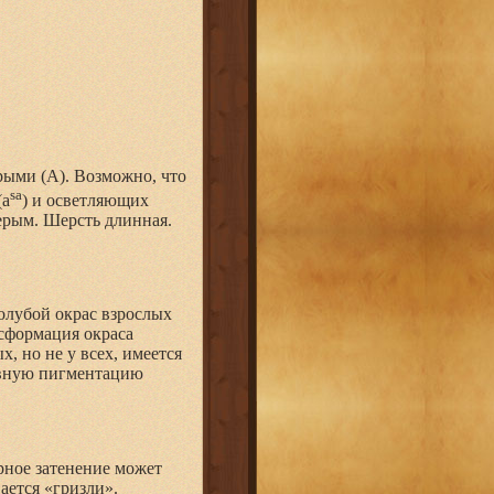
рыми (А). Возможно, что
sa
(a
) и осветляющих
ерым. Шерсть длинная.
олубой окрас взрослых
нсформация окраса
, но не у всех, имеется
ивную пигментацию
рное затенение может
вается «гризли».