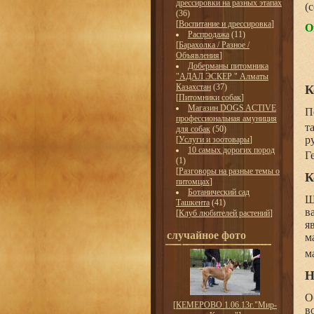
дрессировки на разных этапах
(
(36)
[
Воспитание и дрессировка
]
О
Распродажа
(11)
[
Барахолка / Разное /
Объявления
]
Доберманы питомника
"АДАЛ ЭСКЕР " Алматы
Казахстан
(37)
К
[
Питомники собак
]
Магазин DOGS ACTIVE
П
профессиональная амуниция
т
для собак
(50)
р
[
Услуги и зоотовары
]
10 самых дорогих пород
Г
(1)
[
Разговоры на разные темы о
К
питомцах
]
Ботанический сад
Щ
Ташкента
(41)
в
[
Клуб любителей растений
]
я
случайное фото
м
м
Н
О
[
КЕМЕРОВО 1.06.13г."Мир-
в