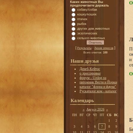
Каких животных Вы
О
предпочитаете держать
собаку/собак
кошку/кошек
птичек
рыбок
других дом.животных
экзотических
сельхоз.животных
Л
[
·
]
П
Результаты
Архив опросов
Всего ответов:
100
о
и
Наши друзья
о
Денеб-Кейтос
О
о дрессировке
форум - Uzdog.su
питомник Вести и Йорки
каталог "флора и фауна"
Рускаталог.ком - каталог
Календарь
«
Август 2026
»
ПН
ВТ
СР
ЧТ
ПТ
СБ
ВС
Б
1
2
3
4
5
6
7
8
9
Б
10
11
12
13
14
15
16