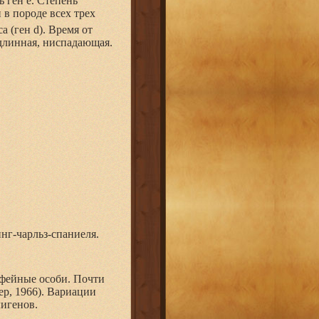
 ген е. Степень
 в породе всех трех
а (ген d). Время от
длинная, ниспадающая.
нг-чарльз-спаниеля.
офейные особи. Почти
ер, 1966). Вариации
лигенов.