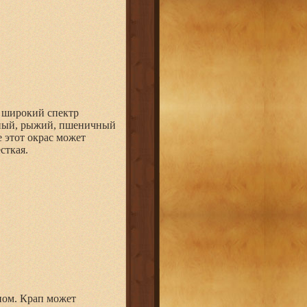
е широкий спектр
ачный, рыжий, пшеничный
е этот окрас может
сткая.
пом. Крап может