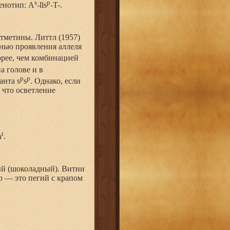
s
p
Генотип: A
-lls
-T-.
тметины. Литтл (1957)
енью проявления аллеля
рее, чем комбинацией
а голове и в
p
p
анта s
s
. Однако, если
 что осветление
t
a
.
ый (шоколадный). Витни
р — это пегий с крапом