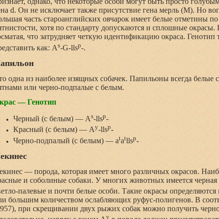
ризнает, однако, что некоторые особи могут быть просто голубы
ена d. Он не исключает также присутствие гена мерль (М). Но во
ольшая часть староанглийских овчарок имеет белые отметины п
ятнистости, хотя по стандарту допускаются и сплошные окрасы.
осматая, что затрудняет четкую идентификацию окраса. Генотип
s
p
редставить как: A
-G-lls
-.
апильон
то одна из наиболее изящных собачек. Папильоны всегда белые
ятнами или черно-подпалые с белым.
крас — Генотип
s
p
Черный (с белым) — A
-lls
-
y
p
Красный (с белым) — A
-lls
-
t
t
p
Черно-подпалый (с белым) — a
a
lls
-
екинес
екинес — порода, которая имеет много различных окрасов. Наи
расные и соболиные собаки. У многих животных имеется черная 
ветло-палевые и почти белые особи. Такие окрасы определяются
ли большим количеством ослабляющих руфус-полигенов. В соот
1957), при скрещивании двух рыжих собак можно получить черно
y