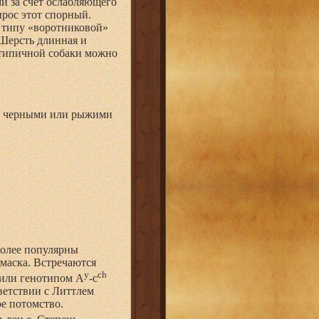
ми за счет ослабляющего
прос этот спорный.
о типу «воротниковой»
 Шерсть длинная и
 типичной собаки можно
 с черными или рыжими
более популярны
маска. Встречаются
y
ch
 или генотипом A
-c
ветствии с Литтлем
е потомство.