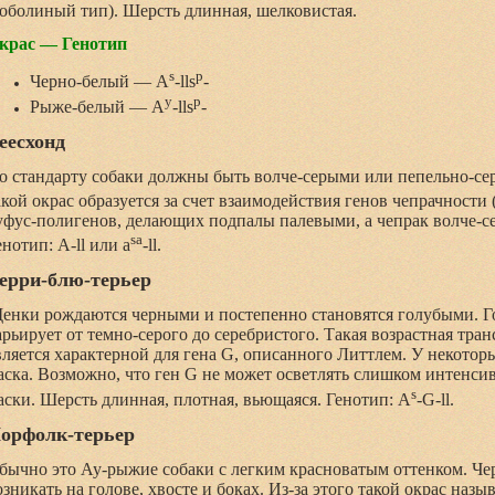
соболиный тип). Шерсть длинная, шелковистая.
крас — Генотип
s
p
Черно-белый — A
-lls
-
y
p
Рыже-белый — A
-lls
-
еесхонд
о стандарту собаки должны быть волче-серыми или пепельно-се
акой окрас образуется за счет взаимодействия генов чепрачности 
уфус-полигенов, делающих подпалы палевыми, а чепрак волче-с
sa
енотип: A-ll или a
-ll.
ерри-блю-терьер
енки рождаются черными и постепенно становятся голубыми. Г
арьирует от темно-серого до серебристого. Такая возрастная тра
вляется характерной для гена G, описанного Литтлем. У некоторых
аска. Возможно, что ген G не может осветлять слишком интенс
s
аски. Шерсть длинная, плотная, вьющаяся. Генотип: A
-G-ll.
орфолк-терьер
бычно это Ay-рыжие собаки с легким красноватым оттенком. Че
озникать на голове, хвосте и боках. Из-за этого такой окрас назы