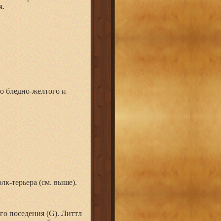
я.
о бледно-желтого и
лк-терьера (см. выше).
го поседения (G). Литтл