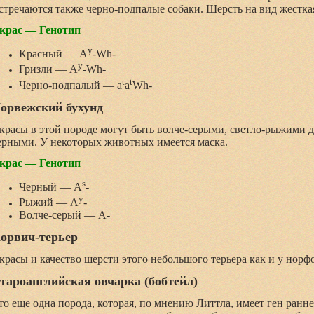
стречаются также черно-подпалые собаки. Шерсть на вид жестка
крас — Генотип
y
Красный — A
-Wh-
y
Гризли — A
-Wh-
t
t
Черно-подпалый — a
a
Wh-
орвежский бухунд
красы в этой породе могут быть волче-серыми, светло-рыжими д
ерными. У некоторых животных имеется маска.
крас — Генотип
s
Черный — A
-
y
Рыжий — A
-
Волче-серый — A-
орвич-терьер
красы и качество шерсти этого небольшого терьера как и у норфо
тароанглийская овчарка (бобтейл)
то еще одна порода, которая, по мнению Литтла, имеет ген ранне