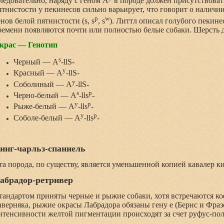
ледовательно, наряду с геном A
в породе должен присутствовать
ятнистости у пекинесов сильно варьирует, что говорит о наличии
p
w
енов белой пятнистости (s, s
, s
). Литтл описал голубого пекинес
ремени появляются почти или полностью белые собаки. Шерсть 
крас — Генотип
s
Черный — A
-llS-
y
Красный — A
-llS-
y
Соболиный — A
-llS-
s
p
Черно-белый — A
-lls
-
y
p
Рыже-белый — A
-lls
-
y
p
Соболе-белый — A
-lls
-
инг-чарльз-спаниель
та порода, по существу, является уменьшенной копией кавалер ки
абрадор-ретривер
тандартом приняты черные и рыжие собаки, хотя встречаются к
аверняка, рыжие окрасы Лабрадора обязаны гену е (Бернс и Фраз
нтенсивности желтой пигментации происходят за счет руфус-по