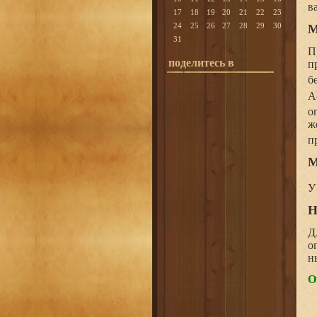
в
17
18
19
20
21
22
23
24
25
26
27
28
29
30
М
31
П
поделитесь в
п
б
A
о
ж
п
М
У
Н
Д
о
н
О