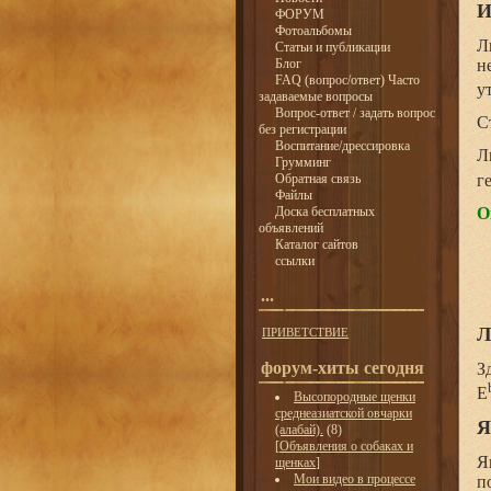
И
ФОРУМ
Фотоальбомы
Л
Статьи и публикации
Блог
н
FAQ (вопрос/ответ) Часто
у
задаваемые вопросы
Вопрос-ответ / задать вопрос
С
без регистрации
Воспитание/дрессировка
Л
Грумминг
г
Обратная связь
Файлы
О
Доска бесплатных
объявлений
Каталог сайтов
ссылки
...
Л
ПРИВЕТСТВИЕ
форум-хиты сегодня
З
E
Высопородные щенки
среднеазиатской овчарки
Я
(алабай).
(8)
[
Объявления о собаках и
Я
щенках
]
Мои видео в процессе
п