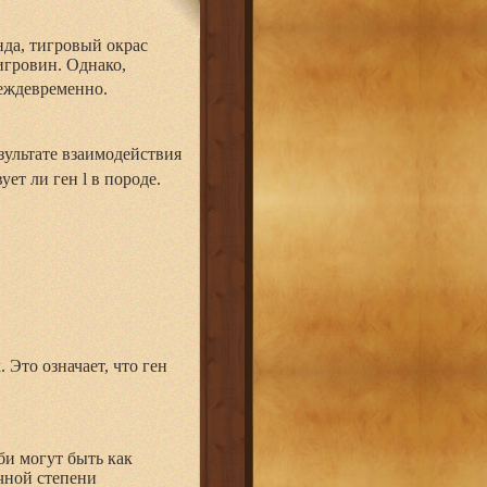
унда, тигровый окрас
игровин. Однако,
реждевременно.
езультате взаимодействия
ет ли ген l в породе.
 Это означает, что ген
и могут быть как
чной степени