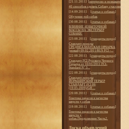
[21.11.2011]
[
интересно и познавательно
]
40 способов сделать Собаку счастливой
[14.09.2011]
[
статьи о собаках
]
Обучение той-собак
[30.08.2011]
[
статьи о собаках
]
ВЛИЯНИЕ ИЗБЫТОЧНОЙ
МАССЫ НА ЭКСТЕРЬЕР
СОБАКИ.
[23.08.2011]
[
стандарты пород
]
Стандарт породы
СРЕДНЕАЗИАТСКАЯ ОВЧАРКА
(новый) 09.02.2011/RUS FCI -...
[22.08.2011]
[
стандарты пород
]
Стандарт FCI Русского Черного
Терьера от 10/01/2011 FCI-
Standard N° 3...
[22.08.2011]
[
стандарты пород
]
Стандарт породы
ЙОРКШИРСКИЙ ТЕРЬЕР
СТАНДАРТ FCI 86
(19.05.2009)/GB ...
[20.08.2011]
[
статьи о собаках
]
Генетика окрасов и качества
шерсти у собак
[19.08.2011]
[
статьи о собаках
]
Генетика окрасов и качества
шерсти у
собак.Продолжение.Часть2.
Доска объявлений