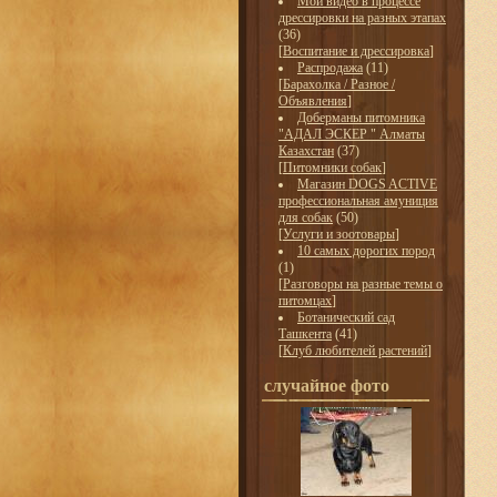
Мои видео в процессе
дрессировки на разных этапах
(36)
[
Воспитание и дрессировка
]
Распродажа
(11)
[
Барахолка / Разное /
Объявления
]
Доберманы питомника
"АДАЛ ЭСКЕР " Алматы
Казахстан
(37)
[
Питомники собак
]
Магазин DOGS ACTIVE
профессиональная амуниция
для собак
(50)
[
Услуги и зоотовары
]
10 самых дорогих пород
(1)
[
Разговоры на разные темы о
питомцах
]
Ботанический сад
Ташкента
(41)
[
Клуб любителей растений
]
случайное фото