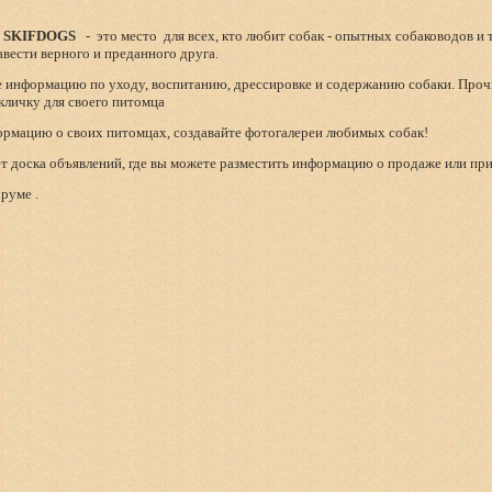
 SKIFDOGS
- это место для всех, кто любит собак - опытных собаководов и т
авести верного и преданного друга.
е информацию по уходу, воспитанию, дрессировке и содержанию собаки. Проч
кличку для своего питомца
рмацию о своих питомцах, создавайте фотогалереи любимых собак!
ет доска объявлений, где вы можете разместить информацию о продаже или пр
руме .