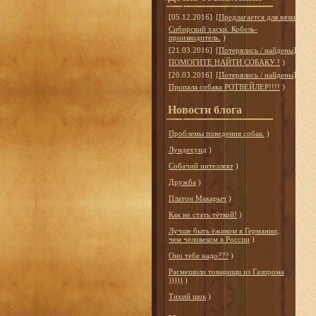
[05.12.2016]
[
Предлагается для вязки
]
Сибирский хаски. Кобель-
производитель.
)
[21.03.2016]
[
Потерялись / найдены
]
ПОМОГИТЕ НАЙТИ СОБАКУ !
)
[20.03.2016]
[
Потерялись / найдены
]
Пропала собака РОТВЕЙЛЕР!!!!
)
Новости блога
Проблемы поведения собак.
)
Лундехунд
)
Собачий интеллект
)
Дружба
)
Платон Макарыч
)
Как не стать тёткой!
)
Лучше быть ёжиком в Германии,
чем человеком в России
)
Оно тебе надо???
)
Расмешили товарищи из Газпрома
)))))
)
Тихий шок
)