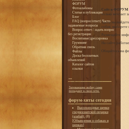
ФОРУМ
Фотоальбомы
Сайт и ФОРУМ
Статьи и публикации
только мечтает з
Блог
FAQ (вопрос/ответ) Часто
Здесь вы найдет
задаваемые вопросы
собак, выберете 
Вопрос-ответ / задать вопрос
без регистрации
Размещайте инфо
Воспитание/дрессировка
Грумминг
На сайте работа
Обратная связь
Общайтесь на фо
Файлы
Доска бесплатных
объявлений
Каталог сайтов
ссылки
...
Затевающие войну сами
попадают в свои сети.
форум-хиты сегодня
Высопородные щенки
среднеазиатской овчарки
(алабай).
(8)
[
Объявления о собаках и
щенках
]