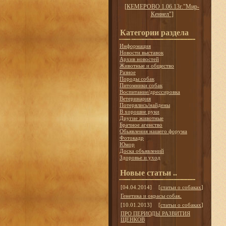
[
КЕМЕРОВО 1.06.13г."Мир-
Кеннел"
]
Категории раздела
Информация
Новости выставок
Архив новостей
Животные и общество
Разное
Породы собак
Питомники собак
Воспитание/дрессировка
Ветеринария
Потерялись/найдены
В хорошие руки
Другие животные
Брачное агенство
Обьявления нашего форума
Фотокадр
Юмор
Доска объявлений
Здоровье и уход
Новые статьи ..
[04.04.2014]
[
статьи о собаках
]
Генетика и окрасы собак.
[10.01.2013]
[
статьи о собаках
]
ПРО ПЕРИОДЫ РАЗВИТИЯ
ЩЕНКОВ