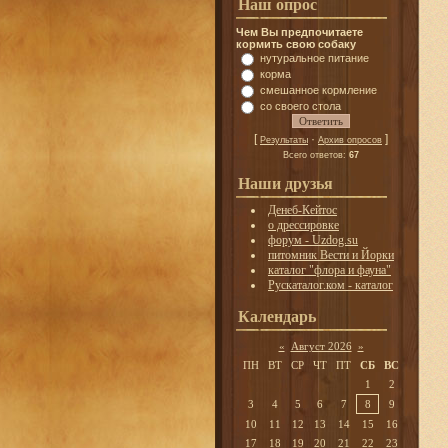
Наш опрос
Чем Вы предпочитаете
кормить свою собаку
нутуральное питание
корма
смешанное кормление
со своего стола
[
·
]
Результаты
Архив опросов
Всего ответов:
67
Наши друзья
Денеб-Кейтос
о дрессировке
форум - Uzdog.su
питомник Вести и Йорки
каталог "флора и фауна"
Рускаталог.ком - каталог
Календарь
«
Август 2026
»
ПН
ВТ
СР
ЧТ
ПТ
СБ
ВС
1
2
3
4
5
6
7
8
9
10
11
12
13
14
15
16
17
18
19
20
21
22
23