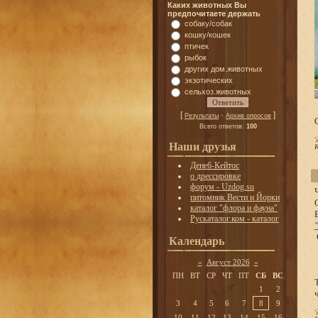
Каких животных Вы
предпочитаете держать
собаку/собак
кошку/кошек
птичек
рыбок
других дом.животных
экзотических
сельхоз.животных
[
·
]
Результаты
Архив опросов
Всего ответов:
100
Наши друзья
К
Денеб-Кейтос
о дрессировке
форум - Uzdog.su
питомник Вести и Йорки
каталог "флора и фауна"
Рускаталог.ком - каталог
Календарь
«
Август 2026
»
ПН
ВТ
СР
ЧТ
ПТ
СБ
ВС
1
2
3
4
5
6
7
8
9
10
11
12
13
14
15
16