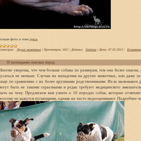
Больше фото и тема
здесь
атегория:
Другие животные
|
Просмотров:
1651
|
Добавил:
Svetlana
|
Дата:
07.03.2013
|
Коммента
10 неожиданно опасных пород.
Многие уверены, что чем больше собака по размерам, тем она более опасна, 
кусаться не меньше. Случаи их нападения на других животных, или даже ч
чаще по сравнению с их более крупными родственниками. Из-за маленького 
могут быть не такими серьезными и редко требуют медицинского вмешательс
быть на чеку. Предлагаем вам узнать о 10 породах собак, которые отлича
поэтому не кажутся пугающими, однако их часто недооценивают. Подробнее ч