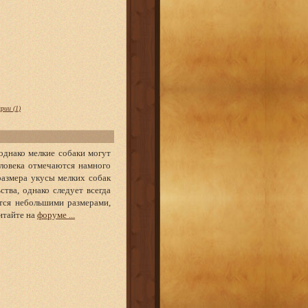
рии (1)
однако мелкие собаки могут
еловека отмечаются намного
размера укусы мелких собак
тва, однако следует всегда
ются небольшими размерами,
итайте на
форуме ...