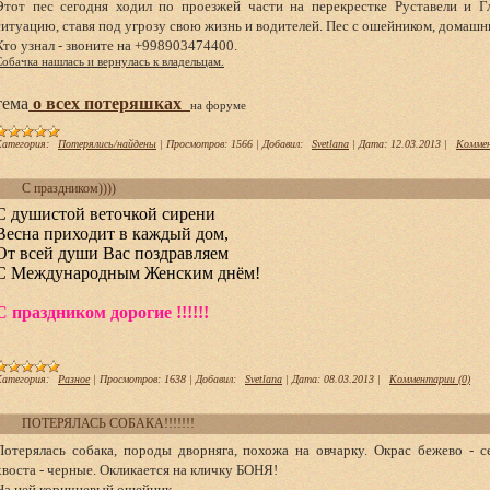
Этот пес сегодня ходил по проезжей части на перекрестке Руставели и Г
ситуацию, ставя под угрозу свою жизнь и водителей. Пес с ошейником, домашн
Кто узнал - звоните на +998903474400.
Собачка нашлась и вернулась к владельцам.
тема
о всех потеряшках
на форуме
атегория:
Потерялись/найдены
|
Просмотров:
1566
|
Добавил:
Svetlana
|
Дата:
12.03.2013
|
Коммен
С праздником))))
С душистой веточкой сирени
Весна приходит в каждый дом,
От всей души Вас поздравляем
С Международным Женским днём!
С праздником дорогие !!!!!!
атегория:
Разное
|
Просмотров:
1638
|
Добавил:
Svetlana
|
Дата:
08.03.2013
|
Комментарии (0)
ПОТЕРЯЛАСЬ СОБАКА!!!!!!!
Потерялась собака, породы дворняга, похожа на овчарку. Окрас бежево - 
хвоста - черные. Окликается на кличку БОНЯ!
На ней коричневый ошейник.