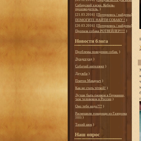
Сибирский хаски. Кобель-
производитель.
)
[21.03.2016]
[
Потерялись / найдены
]
ПОМОГИТЕ НАЙТИ СОБАКУ !
)
[20.03.2016]
[
Потерялись / найдены
]
Пропала собака РОТВЕЙЛЕР!!!!
)
Новости блога
К
Проблемы поведения собак.
)
Лундехунд
)
Собачий интеллект
)
Дружба
)
Платон Макарыч
)
Как не стать тёткой!
)
Лучше быть ёжиком в Германии,
чем человеком в России
)
Оно тебе надо???
)
Расмешили товарищи из Газпрома
)))))
)
Тихий шок
)
Наш опрос