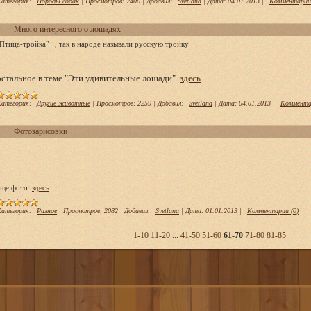
атегория:
Породы собак
|
Просмотров:
2406
|
Добавил:
Svetlana
|
Дата:
04.01.2013
|
Комментарии 
Много интересного о лошадях
"Птица-тройка" , так в народе называли русскую тройку
остальное в теме "Эти удивительные лошади"
здесь
атегория:
Другие животные
|
Просмотров:
2259
|
Добавил:
Svetlana
|
Дата:
04.01.2013
|
Коммента
Фотозарисовки
еще фото
здесь
атегория:
Разное
|
Просмотров:
2082
|
Добавил:
Svetlana
|
Дата:
01.01.2013
|
Комментарии (0)
1-10
11-20
...
41-50
51-60
61-70
71-80
81-85