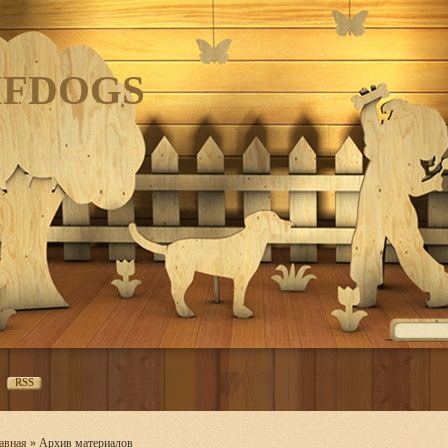
IFDOGS
RSS
авная
»
Архив материалов