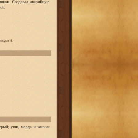
линки. Создавал аварийную
ий.
тарии (1)
серый; уши, морда и кончик