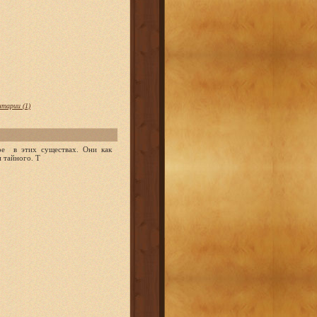
тарии (1)
кое в этих существах. Они как
 тайного. Т