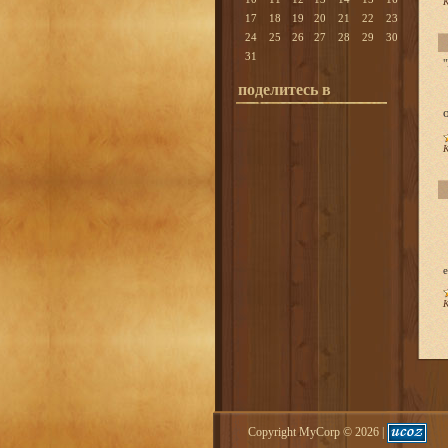
К
17
18
19
20
21
22
23
24
25
26
27
28
29
30
31
поделитесь в
К
К
Copyright MyCorp © 2026
|