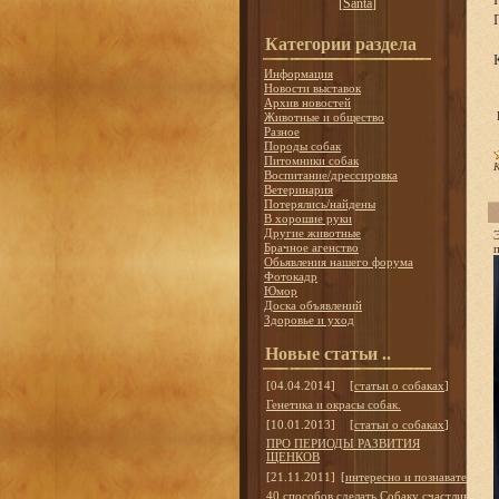
[
Santa
]
Категории раздела
Информация
Новости выставок
Архив новостей
Животные и общество
Разное
Породы собак
Питомники собак
К
Воспитание/дрессировка
Ветеринария
Потерялись/найдены
В хорошие руки
Другие животные
Брачное агенство
Обьявления нашего форума
Фотокадр
Юмор
Доска объявлений
Здоровье и уход
Новые статьи ..
[04.04.2014]
[
статьи о собаках
]
Генетика и окрасы собак.
[10.01.2013]
[
статьи о собаках
]
ПРО ПЕРИОДЫ РАЗВИТИЯ
ЩЕНКОВ
[21.11.2011]
[
интересно и познавательно
]
40 способов сделать Собаку счастливой