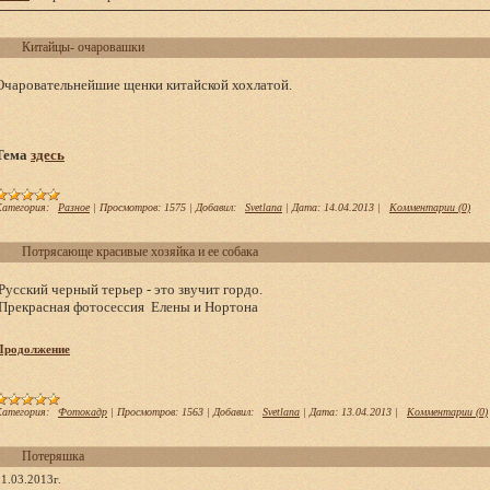
Китайцы- очаровашки
Очаровательнейшие щенки китайской хохлатой.
Тема
здесь
атегория:
Разное
|
Просмотров:
1575
|
Добавил:
Svetlana
|
Дата:
14.04.2013
|
Комментарии (0)
Потрясающе красивые хозяйка и ее собака
Русский черный терьер - это звучит гордо.
Прекрасная фотосессия Елены и Нортона
Продолжение
атегория:
Фотокадр
|
Просмотров:
1563
|
Добавил:
Svetlana
|
Дата:
13.04.2013
|
Комментарии (0)
Потеряшка
11.03.2013г.