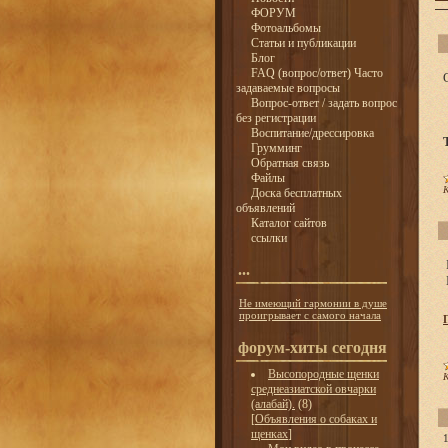
ФОРУМ
Фотоальбомы
Статьи и публикации
Блог
FAQ (вопрос/ответ) Часто
задаваемые вопросы
Вопрос-ответ / задать вопрос
без регистрации
Воспитание/дрессировка
Грумминг
Обратная связь
Файлы
К
Доска бесплатных
объявлений
Каталог сайтов
ссылки
...
Не имеющий гармонии в душе
проигрывает с самого начала
форум-хиты сегодня
Высопородные щенки
К
среднеазиатской овчарки
(алабай).
(8)
[
Объявления о собаках и
щенках
]