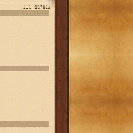
«
1
2
...
5
6
7
8
9
»