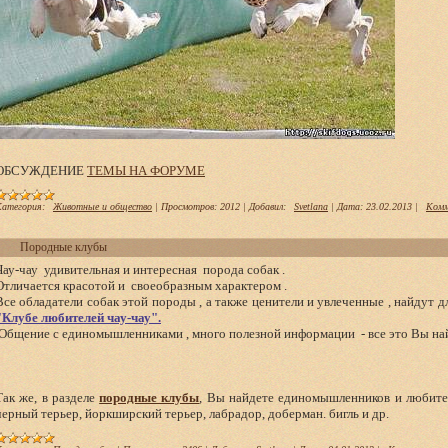
ОБСУЖДЕНИЕ
ТЕМЫ НА ФОРУМЕ
атегория:
Животные и общество
|
Просмотров:
2012
|
Добавил:
Svetlana
|
Дата:
23.02.2013
|
Комм
Породные клубы
Чау-чау удивительная и интересная порода собак .
Отличается красотой и своеобразным характером .
Все обладатели собак этой породы , а также ценители и увлеченные , найдут д
"Клубе любителей чау-чау".
Общение с единомышленниками , много полезной информации - все это Вы най
Так же, в разделе
породные клубы
, Вы найдете единомышленников и любите
черный терьер, йоркширский терьер, лабрадор, доберман. бигль и др.