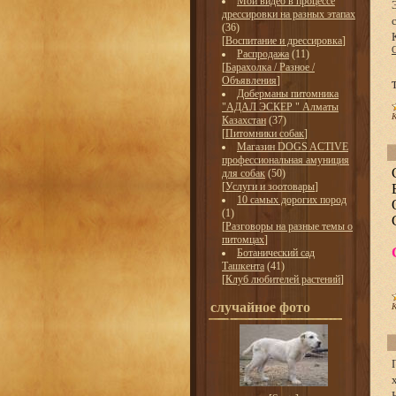
Мои видео в процессе
дрессировки на разных этапах
(36)
[
Воспитание и дрессировка
]
Распродажа
(11)
[
Барахолка / Разное /
Объявления
]
Доберманы питомника
"АДАЛ ЭСКЕР " Алматы
К
Казахстан
(37)
[
Питомники собак
]
Магазин DOGS ACTIVE
профессиональная амуниция
для собак
(50)
[
Услуги и зоотовары
]
10 самых дорогих пород
(1)
[
Разговоры на разные темы о
питомцах
]
Ботанический сад
Ташкента
(41)
[
Клуб любителей растений
]
случайное фото
К