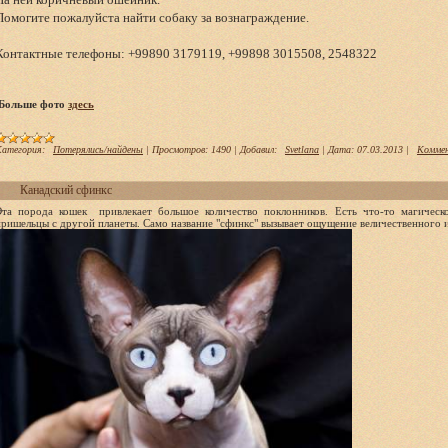
Помогите пожалуйста найти собаку за вознаграждение.
Контактные телефоны: +99890 3179119, +99898 3015508, 2548322
Больше фото
здесь
атегория:
Потерялись/найдены
|
Просмотров:
1490
|
Добавил:
Svetlana
|
Дата:
07.03.2013
|
Коммен
Канадский сфинкс
Эта порода кошек привлекает большое количество поклонников. Есть что-то магичес
пришельцы с другой планеты. Само название "сфинкс" вызывает ощущение величественного и