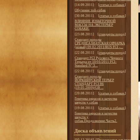
[14.09.2011]
[
статьи о собаках
]
Обучение той-собак
[30.08.2011]
[
статьи о собаках
]
ВЛИЯНИЕ ИЗБЫТОЧНОЙ
МАССЫ НА ЭКСТЕРЬЕР
СОБАКИ.
[23.08.2011]
[
стандарты пород
]
Стандарт породы
СРЕДНЕАЗИАТСКАЯ ОВЧАРКА
(новый) 09.02.2011/RUS FCI -...
[22.08.2011]
[
стандарты пород
]
Стандарт FCI Русского Черного
Терьера от 10/01/2011 FCI-
Standard N° 3...
[22.08.2011]
[
стандарты пород
]
Стандарт породы
ЙОРКШИРСКИЙ ТЕРЬЕР
СТАНДАРТ FCI 86
(19.05.2009)/GB ...
[20.08.2011]
[
статьи о собаках
]
Генетика окрасов и качества
шерсти у собак
[19.08.2011]
[
статьи о собаках
]
Генетика окрасов и качества
шерсти у
собак.Продолжение.Часть2.
Доска объявлений
[05.12.2016]
[
Предлагается для вязки
]