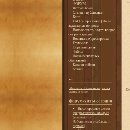
ФОРУМ
Фотоальбомы
Статьи и публикации
Блог
FAQ (вопрос/ответ) Часто
задаваемые вопросы
Вопрос-ответ / задать вопрос
без регистрации
Воспитание/дрессировка
Грумминг
Обратная связь
Файлы
Доска бесплатных
объявлений
Каталог сайтов
ссылки
...
Манчкин .Самая низкорослая
Вс
кошка в мире.
форум-хиты сегодня
Высопородные щенки
среднеазиатской овчарки
(алабай).
(8)
[
Объявления о собаках и
щенках
]