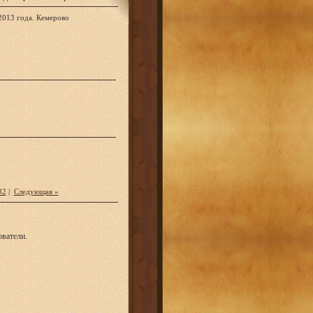
2013 года. Кемерово
32
|
Следующая »
ватели.