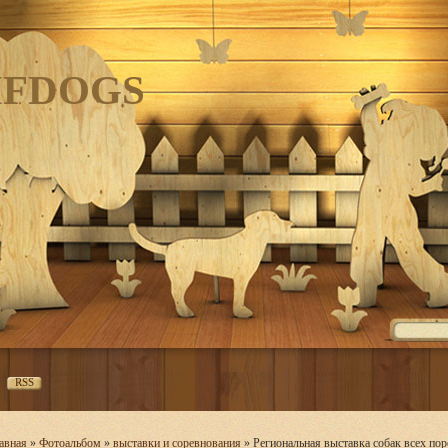
IFDOGS
RSS
авная
»
Фотоальбом
»
выставки и соревнования
» Региональная выставка собак всех по