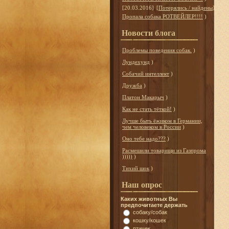
[20.03.2016]
[
Потерялись / найдены
]
Пропала собака РОТВЕЙЛЕР!!!!
)
Новости блога
Проблемы поведения собак.
)
Лундехунд
)
Собачий интеллект
)
Дружба
)
Платон Макарыч
)
Как не стать тёткой!
)
Лучше быть ёжиком в Германии,
чем человеком в России
)
Оно тебе надо???
)
Расмешили товарищи из Газпрома
)))))
)
Тихий шок
)
Наш опрос
Каких животных Вы
предпочитаете держать
собаку/собак
кошку/кошек
птичек