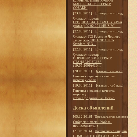
ВЛИЯНИЕ ИЗБЫТОЧНОЙ
МАССЫ НА ЭКСТЕРЬЕР
СОБАКИ.
[23.08.2011]
[
стандарты пород
]
Стандарт породы
СРЕДНЕАЗИАТСКАЯ ОВЧАРКА
(новый) 09.02.2011/RUS FCI -...
[22.08.2011]
[
стандарты пород
]
Стандарт FCI Русского Черного
Терьера от 10/01/2011 FCI-
Standard N° 3...
[22.08.2011]
[
стандарты пород
]
Стандарт породы
ЙОРКШИРСКИЙ ТЕРЬЕР
СТАНДАРТ FCI 86
(19.05.2009)/GB ...
[20.08.2011]
[
статьи о собаках
]
Генетика окрасов и качества
шерсти у собак
[19.08.2011]
[
статьи о собаках
]
Генетика окрасов и качества
шерсти у
собак.Продолжение.Часть2.
Доска объявлений
[05.12.2016]
[
Предлагается для вязки
]
Сибирский хаски. Кобель-
производитель.
)
[21.03.2016]
[
Потерялись / найдены
]
ПОМОГИТЕ НАЙТИ СОБАКУ !
)