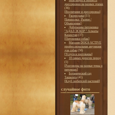
Мои видео в процессе
дрессировки на разных этапах
(36)
[
Воспитание и дрессировка
]
Распродажа
(11)
[
Барахолка / Разное /
Объявления
]
Доберманы питомника
"АДАЛ ЭСКЕР " Алматы
Казахстан
(37)
[
Питомники собак
]
Магазин DOGS ACTIVE
профессиональная амуниция
для собак
(50)
[
Услуги и зоотовары
]
10 самых дорогих пород
(1)
[
Разговоры на разные темы о
питомцах
]
Ботанический сад
Ташкента
(41)
[
Клуб любителей растений
]
случайное фото