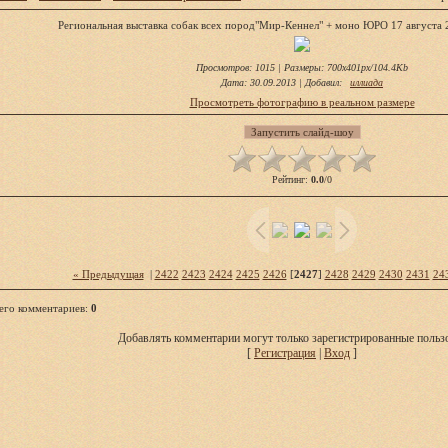
Региональная выставка собак всех пород"Мир-Кеннел" + моно ЮРО 17 августа 
Просмотров
: 1015 |
Размеры
: 700x401px/104.4Kb
Дата
: 30.09.2013 |
Добавил
:
иллиада
Просмотреть фотографию в реальном размере
Рейтинг
:
0.0
/
0
« Предыдущая
|
2422
2423
2424
2425
2426
[
2427
]
2428
2429
2430
2431
24
его комментариев
:
0
Добавлять комментарии могут только зарегистрированные пользо
[
Регистрация
|
Вход
]