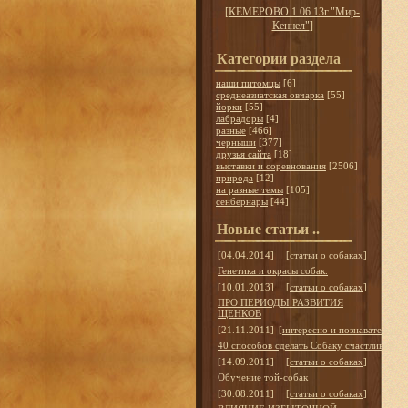
[
КЕМЕРОВО 1.06.13г."Мир-
Кеннел"
]
Категории раздела
наши питомцы
[6]
среднеазиатская овчарка
[55]
йорки
[55]
лабрадоры
[4]
разные
[466]
черныши
[377]
друзья сайта
[18]
выставки и соревнования
[2506]
природа
[12]
на разные темы
[105]
сенбернары
[44]
Новые статьи ..
[04.04.2014]
[
статьи о собаках
]
Генетика и окрасы собак.
[10.01.2013]
[
статьи о собаках
]
ПРО ПЕРИОДЫ РАЗВИТИЯ
ЩЕНКОВ
[21.11.2011]
[
интересно и познавательно
]
40 способов сделать Собаку счастливой
[14.09.2011]
[
статьи о собаках
]
Обучение той-собак
[30.08.2011]
[
статьи о собаках
]