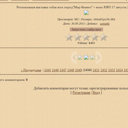
Региональная выставка собак всех пород"Мир-Кеннел" + моно ЮРО 17 августа 
Просмотров
: 982 |
Размеры
: 444x401px/36.4Kb
Дата
: 30.09.2013 |
Добавил
:
иллиада
Рейтинг
:
0.0
/
0
« Предыдущая
|
2445
2446
2447
2448
2449
[
2450
]
2451
2452
2453
2454
24
его комментариев
:
0
Добавлять комментарии могут только зарегистрированные пользо
[
Регистрация
|
Вход
]