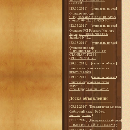
СОБАКИ.
[23.08.2011]
[
стандарты пород
]
Стандарт породы
СРЕДНЕАЗИАТСКАЯ ОВЧАРКА
(новый) 09.02.2011/RUS FCI -...
[22.08.2011]
[
стандарты пород
]
Стандарт FCI Русского Черного
Терьера от 10/01/2011 FCI-
Standard N° 3...
[22.08.2011]
[
стандарты пород
]
Стандарт породы
ЙОРКШИРСКИЙ ТЕРЬЕР
СТАНДАРТ FCI 86
(19.05.2009)/GB ...
[20.08.2011]
[
статьи о собаках
]
Генетика окрасов и качества
шерсти у собак
[19.08.2011]
[
статьи о собаках
]
Генетика окрасов и качества
шерсти у
собак.Продолжение.Часть2.
Доска объявлений
[05.12.2016]
[
Предлагается для вязки
]
Сибирский хаски. Кобель-
производитель.
)
[21.03.2016]
[
Потерялись / найдены
]
ПОМОГИТЕ НАЙТИ СОБАКУ !
)