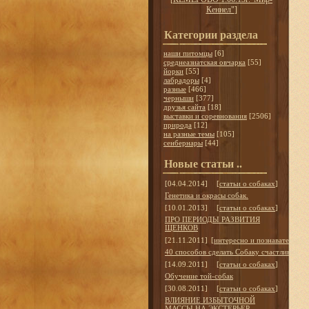
Кеннел"
]
Категории раздела
наши питомцы
[6]
среднеазиатская овчарка
[55]
йорки
[55]
лабрадоры
[4]
разные
[466]
черныши
[377]
друзья сайта
[18]
выставки и соревнования
[2506]
природа
[12]
на разные темы
[105]
сенбернары
[44]
Новые статьи ..
[04.04.2014]
[
статьи о собаках
]
Генетика и окрасы собак.
[10.01.2013]
[
статьи о собаках
]
ПРО ПЕРИОДЫ РАЗВИТИЯ
ЩЕНКОВ
[21.11.2011]
[
интересно и познавательно
]
40 способов сделать Собаку счастливой
[14.09.2011]
[
статьи о собаках
]
Обучение той-собак
[30.08.2011]
[
статьи о собаках
]
ВЛИЯНИЕ ИЗБЫТОЧНОЙ
МАССЫ НА ЭКСТЕРЬЕР