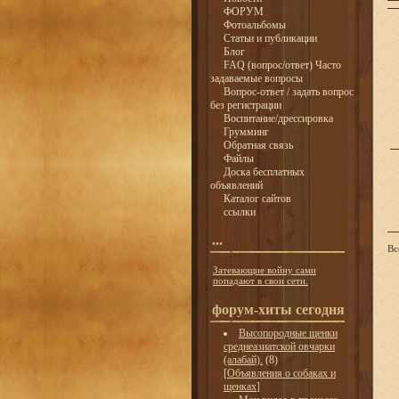
ФОРУМ
Фотоальбомы
Статьи и публикации
Блог
FAQ (вопрос/ответ) Часто
задаваемые вопросы
Вопрос-ответ / задать вопрос
без регистрации
Воспитание/дрессировка
Грумминг
Обратная связь
Файлы
Доска бесплатных
объявлений
Каталог сайтов
ссылки
...
Вс
Затевающие войну сами
попадают в свои сети.
форум-хиты сегодня
Высопородные щенки
среднеазиатской овчарки
(алабай).
(8)
[
Объявления о собаках и
щенках
]