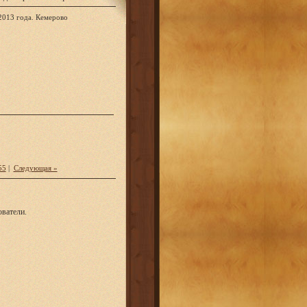
2013 года. Кемерово
55
|
Следующая »
ватели.