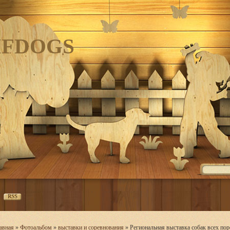
IFDOGS
RSS
авная
»
Фотоальбом
»
выставки и соревнования
» Региональная выставка собак всех по