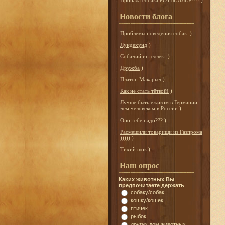
Пропала собака РОТВЕЙЛЕР!!!!
)
Новости блога
Проблемы поведения собак.
)
Лундехунд
)
Собачий интеллект
)
Дружба
)
Платон Макарыч
)
Как не стать тёткой!
)
Лучше быть ёжиком в Германии,
чем человеком в России
)
Оно тебе надо???
)
Расмешили товарищи из Газпрома
)))))
)
Тихий шок
)
Наш опрос
Каких животных Вы
предпочитаете держать
собаку/собак
кошку/кошек
птичек
рыбок
других дом.животных