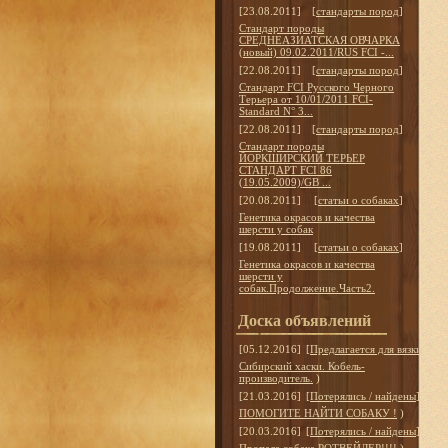
[23.08.2011]
[
стандарты пород
]
Стандарт породы
СРЕДНЕАЗИАТСКАЯ ОВЧАРКА
(новый) 09.02.2011/RUS FCI -...
[22.08.2011]
[
стандарты пород
]
Стандарт FCI Русского Черного
Терьера от 10/01/2011 FCI-
Standard N° 3...
[22.08.2011]
[
стандарты пород
]
Стандарт породы
ЙОРКШИРСКИЙ ТЕРЬЕР
СТАНДАРТ FCI 86
(19.05.2009)/GB ...
[20.08.2011]
[
статьи о собаках
]
Генетика окрасов и качества
шерсти у собак
[19.08.2011]
[
статьи о собаках
]
Генетика окрасов и качества
шерсти у
собак.Продолжение.Часть2.
Доска объявлений
[05.12.2016]
[
Предлагается для вязки
]
Сибирский хаски. Кобель-
производитель.
)
[21.03.2016]
[
Потерялись / найдены
]
ПОМОГИТЕ НАЙТИ СОБАКУ !
)
[20.03.2016]
[
Потерялись / найдены
]