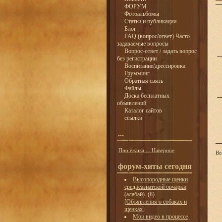
ФОРУМ
Фотоальбомы
Статьи и публикации
Блог
FAQ (вопрос/ответ) Часто
задаваемые вопросы
Вопрос-ответ / задать вопрос
без регистрации
Воспитание/дрессировка
Грумминг
Обратная связь
Файлы
Доска бесплатных
объявлений
Каталог сайтов
ссылки
...
Про ёжика ... Наверное
Вс
форум-хиты сегодня
Высопородные щенки
среднеазиатской овчарки
(алабай).
(8)
[
Объявления о собаках и
щенках
]
Мои видео в процессе