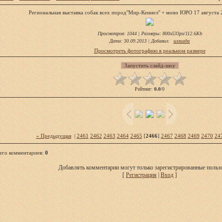
Региональная выставка собак всех пород"Мир-Кеннел" + моно ЮРО 17 августа 
Просмотров
: 1044 |
Размеры
: 800x533px/112.6Kb
Дата
: 30.09.2013 |
Добавил
:
иллиада
Просмотреть фотографию в реальном размере
Рейтинг
:
0.0
/
0
« Предыдущая
|
2461
2462
2463
2464
2465
[
2466
]
2467
2468
2469
2470
24
его комментариев
:
0
Добавлять комментарии могут только зарегистрированные пользо
[
Регистрация
|
Вход
]