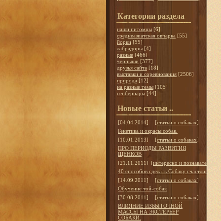
Категории раздела
наши питомцы
[6]
среднеазиатская овчарка
[55]
йорки
[55]
лабрадоры
[4]
разные
[466]
черныши
[377]
друзья сайта
[18]
выставки и соревнования
[2506]
природа
[12]
на разные темы
[105]
сенбернары
[44]
Новые статьи ..
[04.04.2014]
[
статьи о собаках
]
Генетика и окрасы собак.
[10.01.2013]
[
статьи о собаках
]
ПРО ПЕРИОДЫ РАЗВИТИЯ
ЩЕНКОВ
[21.11.2011]
[
интересно и познавательно
]
40 способов сделать Собаку счастливой
[14.09.2011]
[
статьи о собаках
]
Обучение той-собак
[30.08.2011]
[
статьи о собаках
]
ВЛИЯНИЕ ИЗБЫТОЧНОЙ
МАССЫ НА ЭКСТЕРЬЕР
СОБАКИ.