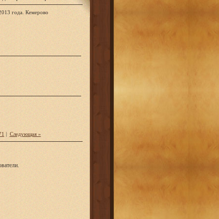
2013 года. Кемерово
71
|
Следующая »
ватели.