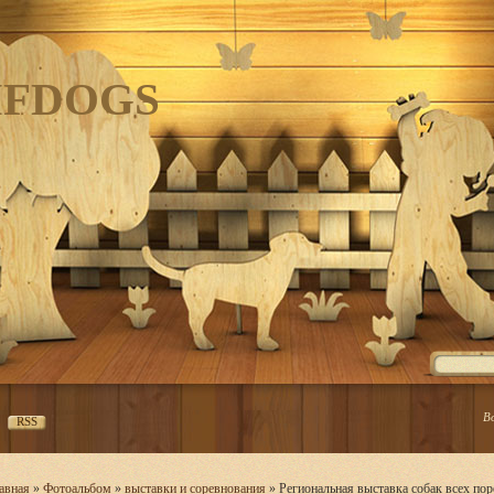
IFDOGS
В
RSS
авная
»
Фотоальбом
»
выставки и соревнования
» Региональная выставка собак всех по