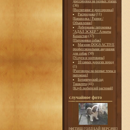
дрессировки на разных этапах
(36)
[
Воспитание и дрессировка
]
Распродажа
(11)
[
Барахолка / Разное /
Объявления
]
Доберманы питомника
"АДАЛ ЭСКЕР " Алматы
Казахстан
(37)
[
Питомники собак
]
Магазин DOGS ACTIVE
профессиональная амуниция
для собак
(50)
[
Услуги и зоотовары
]
10 самых дорогих пород
(1)
[
Разговоры на разные темы о
питомцах
]
Ботанический сад
Ташкента
(41)
[
Клуб любителей растений
]
случайное фото
[
ФЕТИШ ГОЛД БАЙ ВЕРСАЧЕ
]