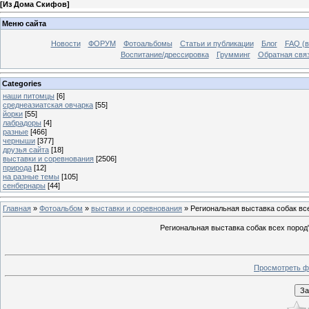
[
Из Дома Скифов
]
Меню сайта
Новости
ФОРУМ
Фотоальбомы
Статьи и публикации
Блог
FAQ (в
Воспитание/дрессировка
Грумминг
Обратная свя
Categories
наши питомцы
[6]
среднеазиатская овчарка
[55]
йорки
[55]
лабрадоры
[4]
разные
[466]
черныши
[377]
друзья сайта
[18]
выставки и соревнования
[2506]
природа
[12]
на разные темы
[105]
сенбернары
[44]
Главная
»
Фотоальбом
»
выставки и соревнования
» Региональная выставка собак вс
Региональная выставка собак всех пород
Просмотреть ф