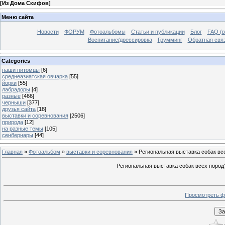
[
Из Дома Скифов
]
Меню сайта
Новости
ФОРУМ
Фотоальбомы
Статьи и публикации
Блог
FAQ (в
Воспитание/дрессировка
Грумминг
Обратная свя
Categories
наши питомцы
[6]
среднеазиатская овчарка
[55]
йорки
[55]
лабрадоры
[4]
разные
[466]
черныши
[377]
друзья сайта
[18]
выставки и соревнования
[2506]
природа
[12]
на разные темы
[105]
сенбернары
[44]
Главная
»
Фотоальбом
»
выставки и соревнования
» Региональная выставка собак вс
Региональная выставка собак всех пород
Просмотреть ф