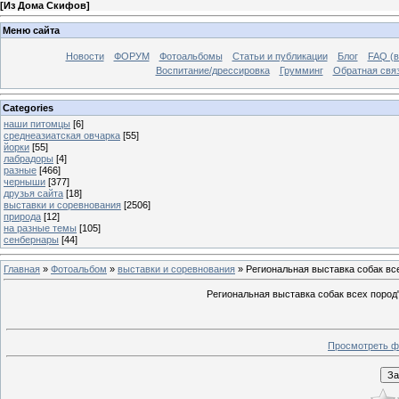
[
Из Дома Скифов
]
Меню сайта
Новости
ФОРУМ
Фотоальбомы
Статьи и публикации
Блог
FAQ (в
Воспитание/дрессировка
Грумминг
Обратная свя
Categories
наши питомцы
[6]
среднеазиатская овчарка
[55]
йорки
[55]
лабрадоры
[4]
разные
[466]
черныши
[377]
друзья сайта
[18]
выставки и соревнования
[2506]
природа
[12]
на разные темы
[105]
сенбернары
[44]
Главная
»
Фотоальбом
»
выставки и соревнования
» Региональная выставка собак вс
Региональная выставка собак всех пород
Просмотреть ф