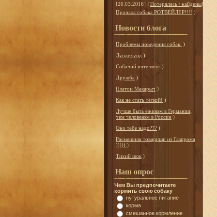
[20.03.2016]
[
Потерялись / найдены
]
Пропала собака РОТВЕЙЛЕР!!!!
)
Новости блога
Проблемы поведения собак.
)
Лундехунд
)
Собачий интеллект
)
Дружба
)
Платон Макарыч
)
Как не стать тёткой!
)
Лучше быть ёжиком в Германии,
чем человеком в России
)
Оно тебе надо???
)
Расмешили товарищи из Газпрома
)))))
)
Тихий шок
)
Наш опрос
Чем Вы предпочитаете
кормить свою собаку
нутуральное питание
корма
смешанное кормление