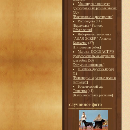
Мои видео в процессе
дрессировки на разных этапах
(36)
[
Воспитание и дрессировка
]
Распродажа
(11)
[
Барахолка / Разное /
Объявления
]
Доберманы питомника
"АДАЛ ЭСКЕР " Алматы
Казахстан
(37)
[
Питомники собак
]
Магазин DOGS ACTIVE
профессиональная амуниция
для собак
(50)
[
Услуги и зоотовары
]
10 самых дорогих пород
(1)
[
Разговоры на разные темы о
питомцах
]
Ботанический сад
Ташкента
(41)
[
Клуб любителей растений
]
случайное фото