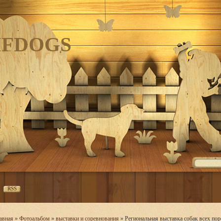
IFDOGS
RSS
авная
»
Фотоальбом
»
выставки и соревнования
» Региональная выставка собак всех 