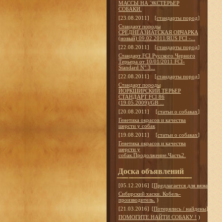
МАССЫ НА ЭКСТЕРЬЕР
СОБАКИ.
[23.08.2011]
[
стандарты пород
]
Стандарт породы
СРЕДНЕАЗИАТСКАЯ ОВЧАРКА
(новый) 09.02.2011/RUS FCI -...
[22.08.2011]
[
стандарты пород
]
Стандарт FCI Русского Черного
Терьера от 10/01/2011 FCI-
Standard N° 3...
[22.08.2011]
[
стандарты пород
]
Стандарт породы
ЙОРКШИРСКИЙ ТЕРЬЕР
СТАНДАРТ FCI 86
(19.05.2009)/GB ...
[20.08.2011]
[
статьи о собаках
]
Генетика окрасов и качества
шерсти у собак
[19.08.2011]
[
статьи о собаках
]
Генетика окрасов и качества
шерсти у
собак.Продолжение.Часть2.
Доска объявлений
[05.12.2016]
[
Предлагается для вязки
]
Сибирский хаски. Кобель-
производитель.
)
[21.03.2016]
[
Потерялись / найдены
]
ПОМОГИТЕ НАЙТИ СОБАКУ !
)