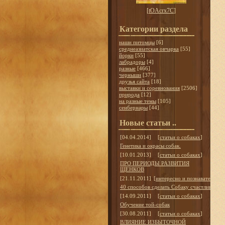
[
tOAcrx7C
]
Категории раздела
наши питомцы
[6]
среднеазиатская овчарка
[55]
йорки
[55]
лабрадоры
[4]
разные
[466]
черныши
[377]
друзья сайта
[18]
выставки и соревнования
[2506]
природа
[12]
на разные темы
[105]
сенбернары
[44]
Новые статьи ..
[04.04.2014]
[
статьи о собаках
]
Генетика и окрасы собак.
[10.01.2013]
[
статьи о собаках
]
ПРО ПЕРИОДЫ РАЗВИТИЯ
ЩЕНКОВ
[21.11.2011]
[
интересно и познавательно
]
40 способов сделать Собаку счастливой
[14.09.2011]
[
статьи о собаках
]
Обучение той-собак
[30.08.2011]
[
статьи о собаках
]
ВЛИЯНИЕ ИЗБЫТОЧНОЙ