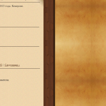
013 года. Кемерово.
05
|
Следующая »
ватели.