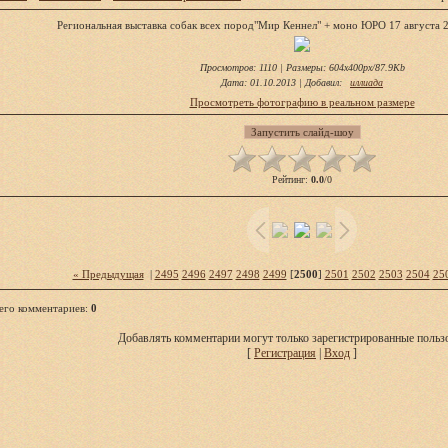
Региональная выставка собак всех пород"Мир Кеннел" + моно ЮРО 17 августа 2
Просмотров
: 1110 |
Размеры
: 604x400px/87.9Kb
Дата
: 01.10.2013 |
Добавил
:
иллиада
Просмотреть фотографию в реальном размере
Рейтинг
:
0.0
/
0
« Предыдущая
|
2495
2496
2497
2498
2499
[
2500
]
2501
2502
2503
2504
25
его комментариев
:
0
Добавлять комментарии могут только зарегистрированные пользо
[
Регистрация
|
Вход
]