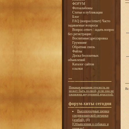
ФОРУМ
Фотоальбомы
Статьи и публикации
Блог
FAQ (вопрос/ответ) Часто
задаваемые вопросы
Вопрос-ответ / задать вопрос
без регистрации
Воспитание/дрессировка
Грумминг
Обратная связь
Файлы
Доска бесплатных
объявлений
Каталог сайтов
ссылки
...
Никакая внешняя прелесть не
Вс
может быть полной, если она не
оживлена внутренней красотой.
форум-хиты сегодня
Высопородные щенки
среднеазиатской овчарки
(алабай).
(8)
[
Объявления о собаках и
щенках
]