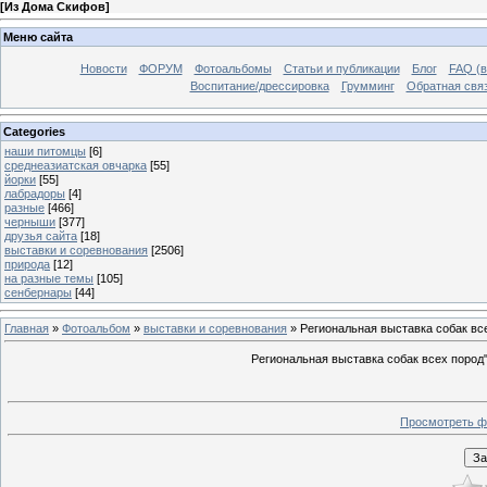
[
Из Дома Скифов
]
Меню сайта
Новости
ФОРУМ
Фотоальбомы
Статьи и публикации
Блог
FAQ (в
Воспитание/дрессировка
Грумминг
Обратная свя
Categories
наши питомцы
[6]
среднеазиатская овчарка
[55]
йорки
[55]
лабрадоры
[4]
разные
[466]
черныши
[377]
друзья сайта
[18]
выставки и соревнования
[2506]
природа
[12]
на разные темы
[105]
сенбернары
[44]
Главная
»
Фотоальбом
»
выставки и соревнования
» Региональная выставка собак вс
Региональная выставка собак всех пород
Просмотреть ф