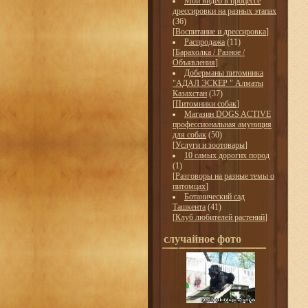
Мои видео в процессе
дрессировки на разных этапах
(36)
[
Воспитание и дрессировка
]
Распродажа
(11)
[
Барахолка / Разное /
Объявления
]
Доберманы питомника
"АДАЛ ЭСКЕР " Алматы
Казахстан
(37)
[
Питомники собак
]
Магазин DOGS ACTIVE
профессиональная амуниция
для собак
(50)
[
Услуги и зоотовары
]
10 самых дорогих пород
(1)
[
Разговоры на разные темы о
питомцах
]
Ботанический сад
Ташкента
(41)
[
Клуб любителей растений
]
случайное фото