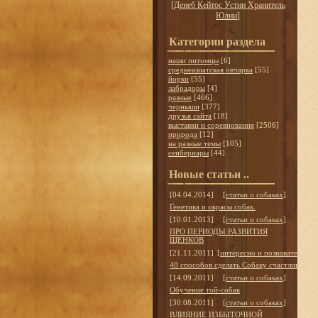
[
Денеб Кейтос Устин Хранитель
Юлии
]
Категории раздела
наши питомцы
[6]
среднеазиатская овчарка
[55]
йорки
[55]
лабрадоры
[4]
разные
[466]
черныши
[377]
друзья сайта
[18]
выставки и соревнования
[2506]
природа
[12]
на разные темы
[105]
сенбернары
[44]
Новые статьи ..
[04.04.2014]
[
статьи о собаках
]
Генетика и окрасы собак.
[10.01.2013]
[
статьи о собаках
]
ПРО ПЕРИОДЫ РАЗВИТИЯ
ЩЕНКОВ
[21.11.2011]
[
интересно и познавательно
]
40 способов сделать Собаку счастливой
[14.09.2011]
[
статьи о собаках
]
Обучение той-собак
[30.08.2011]
[
статьи о собаках
]
ВЛИЯНИЕ ИЗБЫТОЧНОЙ