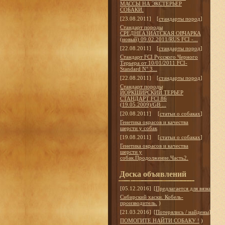
МАССЫ НА ЭКСТЕРЬЕР
СОБАКИ.
[23.08.2011]
[
стандарты пород
]
Стандарт породы
СРЕДНЕАЗИАТСКАЯ ОВЧАРКА
(новый) 09.02.2011/RUS FCI -...
[22.08.2011]
[
стандарты пород
]
Стандарт FCI Русского Черного
Терьера от 10/01/2011 FCI-
Standard N° 3...
[22.08.2011]
[
стандарты пород
]
Стандарт породы
ЙОРКШИРСКИЙ ТЕРЬЕР
СТАНДАРТ FCI 86
(19.05.2009)/GB ...
[20.08.2011]
[
статьи о собаках
]
Генетика окрасов и качества
шерсти у собак
[19.08.2011]
[
статьи о собаках
]
Генетика окрасов и качества
шерсти у
собак.Продолжение.Часть2.
Доска объявлений
[05.12.2016]
[
Предлагается для вязки
]
Сибирский хаски. Кобель-
производитель.
)
[21.03.2016]
[
Потерялись / найдены
]
ПОМОГИТЕ НАЙТИ СОБАКУ !
)