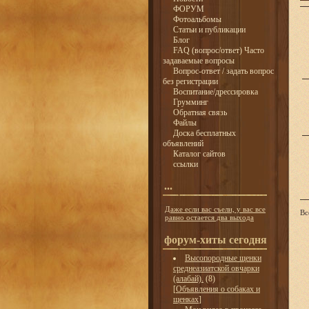
ФОРУМ
Фотоальбомы
Статьи и публикации
Блог
FAQ (вопрос/ответ) Часто
задаваемые вопросы
Вопрос-ответ / задать вопрос
без регистрации
Воспитание/дрессировка
Грумминг
Обратная связь
Файлы
Доска бесплатных
объявлений
Каталог сайтов
ссылки
...
Даже если вас съели, у вас все
Вс
равно остается два выхода
форум-хиты сегодня
Высопородные щенки
среднеазиатской овчарки
(алабай).
(8)
[
Объявления о собаках и
щенках
]