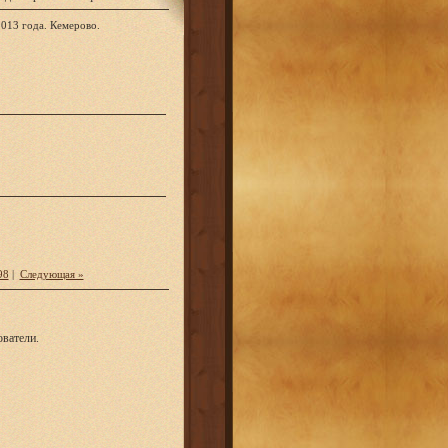
013 года. Кемерово.
98
|
Следующая »
ватели.