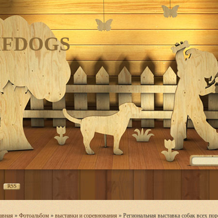
IFDOGS
RSS
авная
»
Фотоальбом
»
выставки и соревнования
» Региональная выставка собак всех по