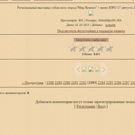
Региональная выставка собак всех пород"Мир Кеннел" + моно ЮРО 17 августа 2
Просмотров
: 904 |
Размеры
: 604x400px/84.1Kb
Дата
: 01.10.2013 |
Добавил
:
иллиада
Просмотреть фотографию в реальном размере
Рейтинг
:
0.0
/
0
« Предыдущая
|
2288
2289
2290
2291
2292
[
2293
]
2294
2295
2296
2297
22
его комментариев
:
0
Добавлять комментарии могут только зарегистрированные пользо
[
Регистрация
|
Вход
]