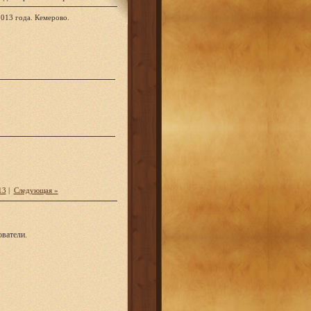
013 года. Кемерово.
13
|
Следующая »
ватели.