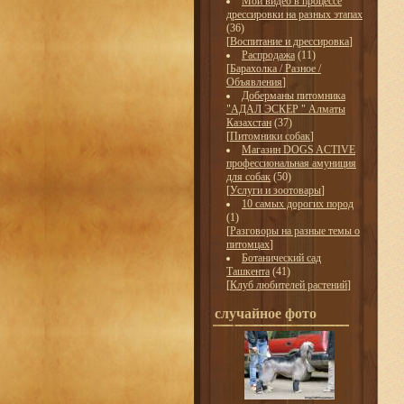
Мои видео в процессе
дрессировки на разных этапах
(36)
[
Воспитание и дрессировка
]
Распродажа
(11)
[
Барахолка / Разное /
Объявления
]
Доберманы питомника
"АДАЛ ЭСКЕР " Алматы
Казахстан
(37)
[
Питомники собак
]
Магазин DOGS ACTIVE
профессиональная амуниция
для собак
(50)
[
Услуги и зоотовары
]
10 самых дорогих пород
(1)
[
Разговоры на разные темы о
питомцах
]
Ботанический сад
Ташкента
(41)
[
Клуб любителей растений
]
случайное фото