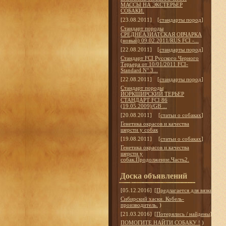
МАССЫ НА ЭКСТЕРЬЕР
СОБАКИ.
[23.08.2011]
[
стандарты пород
]
Стандарт породы
СРЕДНЕАЗИАТСКАЯ ОВЧАРКА
(новый) 09.02.2011/RUS FCI -...
[22.08.2011]
[
стандарты пород
]
Стандарт FCI Русского Черного
Терьера от 10/01/2011 FCI-
Standard N° 3...
[22.08.2011]
[
стандарты пород
]
Стандарт породы
ЙОРКШИРСКИЙ ТЕРЬЕР
СТАНДАРТ FCI 86
(19.05.2009)/GB ...
[20.08.2011]
[
статьи о собаках
]
Генетика окрасов и качества
шерсти у собак
[19.08.2011]
[
статьи о собаках
]
Генетика окрасов и качества
шерсти у
собак.Продолжение.Часть2.
Доска объявлений
[05.12.2016]
[
Предлагается для вязки
]
Сибирский хаски. Кобель-
производитель.
)
[21.03.2016]
[
Потерялись / найдены
]
ПОМОГИТЕ НАЙТИ СОБАКУ !
)