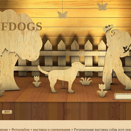
IFDOGS
RSS
авная
»
Фотоальбом
»
выставки и соревнования
» Региональная выставка собак всех по