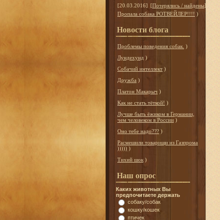
[20.03.2016]
[
Потерялись / найдены
]
Пропала собака РОТВЕЙЛЕР!!!!
)
Новости блога
Проблемы поведения собак.
)
Лундехунд
)
Собачий интеллект
)
Дружба
)
Платон Макарыч
)
Как не стать тёткой!
)
Лучше быть ёжиком в Германии,
чем человеком в России
)
Оно тебе надо???
)
Расмешили товарищи из Газпрома
)))))
)
Тихий шок
)
Наш опрос
Каких животных Вы
предпочитаете держать
собаку/собак
кошку/кошек
птичек