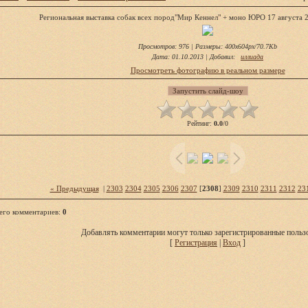
Региональная выставка собак всех пород"Мир Кеннел" + моно ЮРО 17 августа 2
Просмотров
: 976 |
Размеры
: 400x604px/70.7Kb
Дата
: 01.10.2013 |
Добавил
:
иллиада
Просмотреть фотографию в реальном размере
Рейтинг
:
0.0
/
0
« Предыдущая
|
2303
2304
2305
2306
2307
[
2308
]
2309
2310
2311
2312
23
его комментариев
:
0
Добавлять комментарии могут только зарегистрированные пользо
[
Регистрация
|
Вход
]