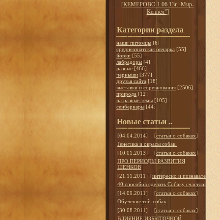
[
КЕМЕРОВО 1.06.13г."Мир-
Кеннел"
]
Категории раздела
наши питомцы
[6]
среднеазиатская овчарка
[55]
йорки
[55]
лабрадоры
[4]
разные
[466]
черныши
[377]
друзья сайта
[18]
выставки и соревнования
[2506]
природа
[12]
на разные темы
[105]
сенбернары
[44]
Новые статьи ..
[04.04.2014]
[
статьи о собаках
]
Генетика и окрасы собак.
[10.01.2013]
[
статьи о собаках
]
ПРО ПЕРИОДЫ РАЗВИТИЯ
ЩЕНКОВ
[21.11.2011]
[
интересно и познавательно
]
40 способов сделать Собаку счастливой
[14.09.2011]
[
статьи о собаках
]
Обучение той-собак
[30.08.2011]
[
статьи о собаках
]
ВЛИЯНИЕ ИЗБЫТОЧНОЙ