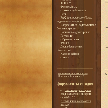
ФОРУМ
Фотоальбомы
Статьи и публикации
Блог
FAQ (вопрос/ответ) Часто
задаваемые вопросы
Вопрос-ответ / задать вопрос
без регистрации
Воспитание/дрессировка
Грумминг
Обратная связь
Файлы
Доска бесплатных
объявлений
Каталог сайтов
ссылки
...
высказывания и живопись
Вс
Мэрилина Мэнсона - 4
форум-хиты сегодня
Высопородные щенки
среднеазиатской овчарки
(алабай).
(8)
[
Объявления о собаках и
щенках
]