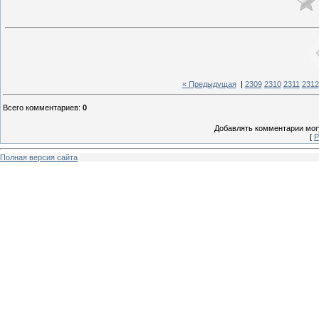
« Предыдущая
|
2309
2310
2311
2312
Всего комментариев
:
0
Добавлять комментарии могу
[
Р
Полная версия сайта