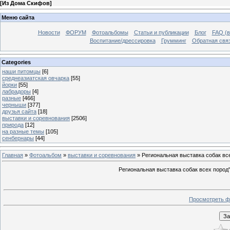
[
Из Дома Скифов
]
Меню сайта
Новости
ФОРУМ
Фотоальбомы
Статьи и публикации
Блог
FAQ (в
Воспитание/дрессировка
Грумминг
Обратная свя
Categories
наши питомцы
[6]
среднеазиатская овчарка
[55]
йорки
[55]
лабрадоры
[4]
разные
[466]
черныши
[377]
друзья сайта
[18]
выставки и соревнования
[2506]
природа
[12]
на разные темы
[105]
сенбернары
[44]
Главная
»
Фотоальбом
»
выставки и соревнования
» Региональная выставка собак вс
Региональная выставка собак всех пород
Просмотреть ф