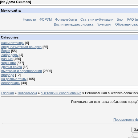
[
Из Дома Скифов
]
Меню сайта
Новости
ФОРУМ
Фотоальбомы
Статьи и публикации
Блог
FAQ (в
Воспитание/дрессировка
Грумминг
Обратная свя
Categories
наши питомцы
[6]
среднеазиатская овчарка
[55]
йорки
[55]
лабрадоры
[4]
разные
[466]
черныши
[377]
друзья сайта
[18]
выставки и соревнования
[2506]
природа
[12]
на разные темы
[105]
сенбернары
[44]
Главная
»
Фотоальбом
»
выставки и соревнования
» Региональная выставка собак вс
Региональная выставка собак всех пород
Просмотреть ф