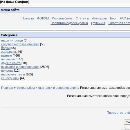
[
Из Дома Скифов
]
Меню сайта
Новости
ФОРУМ
Фотоальбомы
Статьи и публикации
Блог
FAQ (в
Воспитание/дрессировка
Грумминг
Обратная свя
Categories
наши питомцы
[6]
среднеазиатская овчарка
[55]
йорки
[55]
лабрадоры
[4]
разные
[466]
черныши
[377]
друзья сайта
[18]
выставки и соревнования
[2506]
природа
[12]
на разные темы
[105]
сенбернары
[44]
Главная
»
Фотоальбом
»
выставки и соревнования
» Региональная выставка собак вс
Региональная выставка собак всех пород
Просмотреть ф