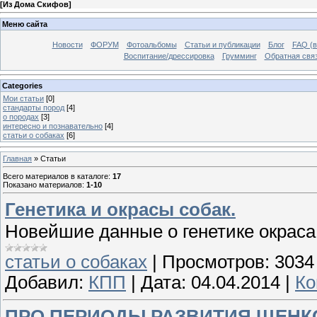
[
Из Дома Скифов
]
Меню сайта
Новости
ФОРУМ
Фотоальбомы
Статьи и публикации
Блог
FAQ (в
Воспитание/дрессировка
Грумминг
Обратная свя
Categories
Мои статьи
[0]
стандарты пород
[4]
о породах
[3]
интересно и познавательно
[4]
статьи о собаках
[6]
Главная
»
Статьи
Всего материалов в каталоге
:
17
Показано материалов
:
1-10
Генетика и окрасы собак.
Новейшие данные о генетике окраса
статьи о собаках
|
Просмотров:
3034
Добавил:
КПП
|
Дата:
04.04.2014
|
Ко
ПРО ПЕРИОДЫ РАЗВИТИЯ ЩЕНК