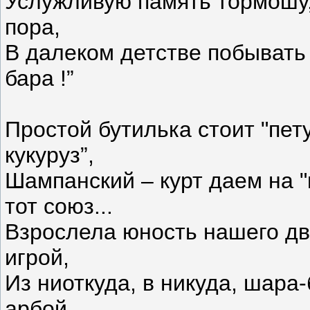
Услужливую память тормошу,
пора,
В далеком детстве побывать
бара !”
Простой бутилька стоит "пет
кукуруз”,
Шампанский – курт даем на "
тот союз...
Взрослела юность нашего дв
игрой,
Из ниоткуда, в никуда, шара
арбой...