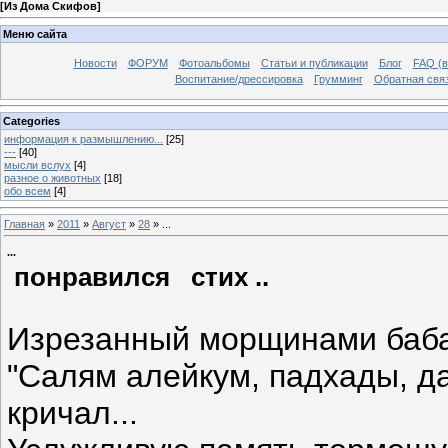
[
Из Дома Скифов
]
Меню сайта
Новости
ФОРУМ
Фотоальбомы
Статьи и публикации
Блог
FAQ (в
Воспитание/дрессировка
Грумминг
Обратная свя
Categories
информация к размышлению...
[25]
---
[40]
мысли вслух
[4]
разное о животных
[18]
обо всем
[4]
Главная
»
2011
»
Август
»
28
» ...
...
понравился стих ..
Изрезанный морщинами баба
"Салям алейкум, падхады, д
кричал...