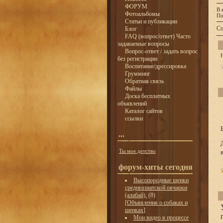
ФОРУМ
В 
Фотоальбомы
По
Статьи и публикации
Со
Блог
FAQ (вопрос/ответ) Часто
задаваемые вопросы
Вопрос-ответ / задать вопрос
без регистрации
Воспитание/дрессировка
Грумминг
Обратная связь
Файлы
Доска бесплатных
объявлений
Каталог сайтов
ссылки
...
Ты мое детство
форум-хиты сегодня
Высопородные щенки
среднеазиатской овчарки
(алабай).
(8)
[
Объявления о собаках и
щенках
]
Мои видео в процессе