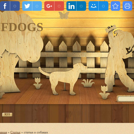
IFDOGS
RSS
авная
»
Статьи
» статьи о собаках