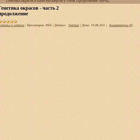
Генетика окрасов и качества шерсти у собак.Продолжение.Часть2.
Генетика окрасов - часть 2
продолжение
статьи о собаках
|
Просмотров:
4956
|
Добавил:
Svetlana
|
Дата:
19.08.2011
|
Комментарии (0)