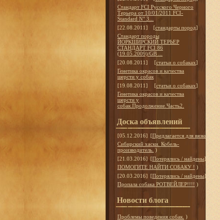
Стандарт FCI Русского Черного
Терьера от 10/01/2011 FCI-
Standard N° 3...
[22.08.2011]
[
стандарты пород
]
Стандарт породы
ЙОРКШИРСКИЙ ТЕРЬЕР
СТАНДАРТ FCI 86
(19.05.2009)/GB ...
[20.08.2011]
[
статьи о собаках
]
Генетика окрасов и качества
шерсти у собак
[19.08.2011]
[
статьи о собаках
]
Генетика окрасов и качества
шерсти у
собак.Продолжение.Часть2.
Доска объявлений
[05.12.2016]
[
Предлагается для вязки
]
Сибирский хаски. Кобель-
производитель.
)
[21.03.2016]
[
Потерялись / найдены
]
ПОМОГИТЕ НАЙТИ СОБАКУ !
)
[20.03.2016]
[
Потерялись / найдены
]
Пропала собака РОТВЕЙЛЕР!!!!
)
Новости блога
Проблемы поведения собак.
)