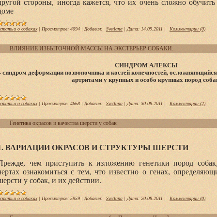
другой стороны, иногда кажется, что их очень сложно обучить
доме
статьи о собаках
|
Просмотров:
4094
|
Добавил:
Svetlana
|
Дата:
14.09.2011
|
Комментарии (0)
ВЛИЯНИЕ ИЗБЫТОЧНОЙ МАССЫ НА ЭКСТЕРЬЕР СОБАКИ.
СИНДРОМ АЛЕКСЫ
– синдром деформации позвоночника и костей конечностей, осложняющийся 
артритами у крупных и особо крупных пород соба
статьи о собаках
|
Просмотров:
4668
|
Добавил:
Svetlana
|
Дата:
30.08.2011
|
Комментарии (2)
Генетика окрасов и качества шерсти у собак
1. ВАРИАЦИИ ОКРАСОВ И СТРУКТУРЫ ШЕРСТИ
Прежде, чем приступить к изложению генетики пород собак
чертах ознакомиться с тем, что известно о генах, определяющ
шерсти у собак, и их действии.
статьи о собаках
|
Просмотров:
5959
|
Добавил:
Svetlana
|
Дата:
20.08.2011
|
Комментарии (0)