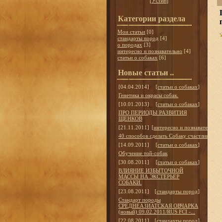
[
Устин
]
Категории раздела
Мои статьи
[0]
стандарты пород
[4]
о породах
[3]
интересно и познавательно
[4]
статьи о собаках
[6]
Новые статьи ..
[04.04.2014]
[
статьи о собаках
]
Генетика и окрасы собак.
[10.01.2013]
[
статьи о собаках
]
ПРО ПЕРИОДЫ РАЗВИТИЯ
ЩЕНКОВ
[21.11.2011]
[
интересно и познавательно
]
40 способов сделать Собаку счастливой
[14.09.2011]
[
статьи о собаках
]
Обучение той-собак
[30.08.2011]
[
статьи о собаках
]
ВЛИЯНИЕ ИЗБЫТОЧНОЙ
МАССЫ НА ЭКСТЕРЬЕР
СОБАКИ.
[23.08.2011]
[
стандарты пород
]
Стандарт породы
СРЕДНЕАЗИАТСКАЯ ОВЧАРКА
(новый) 09.02.2011/RUS FCI -...
[22.08.2011]
[
стандарты пород
]