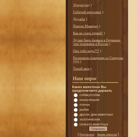
Лундехунд
)
Собачий интеллект
)
Дружба
)
Платон Макарыч
)
Как не стать тёткой!
)
Лучше быть ёжиком в Германии,
чем человеком в России
)
Оно тебе надо???
)
Расмешили товарищи из Газпрома
)))))
)
Тихий шок
)
Наш опрос
Каких животных Вы
предпочитаете держать
собаку/собак
кошку/кошек
птичек
рыбок
других дом.животных
экзотических
сельхоз.животных
[
·
]
Результаты
Архив опросов