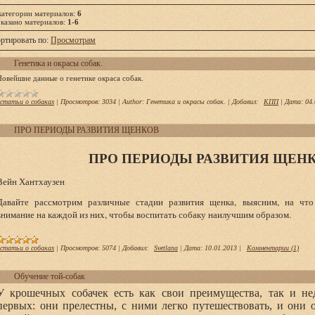
категории материалов
:
6
казано материалов
:
1-6
ртировать по
:
Просмотрам
Генетика и окрасы собак.
Новейшие данные о генетике окраса собак.
статьи о собаках
|
Просмотров:
3034
|
Author:
Генетика и окрасы собак.
|
Добавил:
КПП
|
Дата:
04.
ПРО ПЕРИОДЫ РАЗВИТИЯ ЩЕНКОВ
ПРО ПЕРИОДЫ РАЗВИТИЯ ЩЕН
Вейн Хантхаузен
Давайте рассмотрим различные стадии развития щенка, выясним, на что
внимание на каждой из них, чтобы воспитать собаку наилучшим образом.
статьи о собаках
|
Просмотров:
5074
|
Добавил:
Svetlana
|
Дата:
10.01.2013
|
Комментарии (1)
Обучение той-собак
У крошечных собачек есть как свои преимущества, так и нед
первых: они прелестны, с ними легко путешествовать, и они 