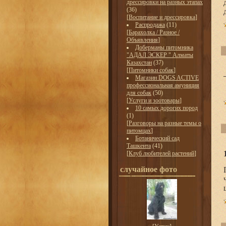
дрессировки на разных этапах
(36)
[
Воспитание и дрессировка
]
Распродажа
(11)
[
Барахолка / Разное /
Объявления
]
Доберманы питомника
"АДАЛ ЭСКЕР " Алматы
Казахстан
(37)
[
Питомники собак
]
Магазин DOGS ACTIVE
профессиональная амуниция
для собак
(50)
[
Услуги и зоотовары
]
10 самых дорогих пород
(1)
[
Разговоры на разные темы о
питомцах
]
Ботанический сад
Ташкента
(41)
[
Клуб любителей растений
]
случайное фото