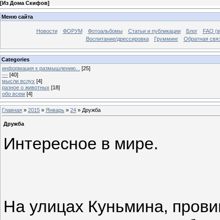
[
Из Дома Скифов
]
Меню сайта
Новости
ФОРУМ
Фотоальбомы
Статьи и публикации
Блог
FAQ (в
Воспитание/дрессировка
Грумминг
Обратная свя
Categories
информация к размышлению...
[25]
---
[40]
мысли вслух
[4]
разное о животных
[18]
обо всем
[4]
Главная
»
2015
»
Январь
»
24
» Дружба
Дружба
Интересное в мире.
На улицах Куньмина, пров