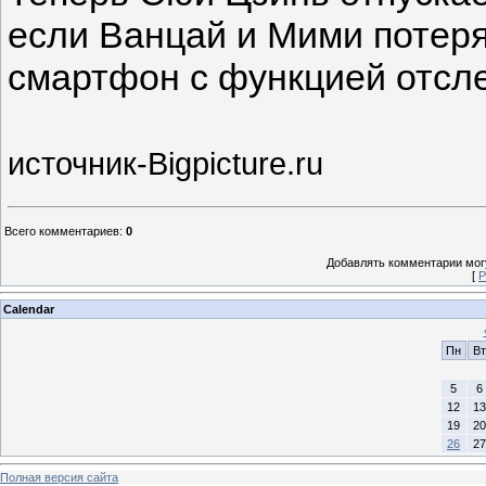
если Ванцай и Мими потеряю
смартфон с функцией отсл
источник-Bigpicture.ru
Всего комментариев
:
0
Добавлять комментарии могу
[
Р
Calendar
Пн
Вт
5
6
12
13
19
20
26
27
Полная версия сайта