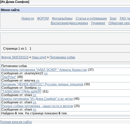
[
Из Дома Скифов
]
Меню сайта
Новости
ФОРУМ
Фотоальбомы
Статьи и публикации
Блог
FAQ (в
Воспитание/дрессировка
Грумминг
Обратная свя
Страница
1
из
1
1
Форум SKIFDOGS
»
Наш клуб
»
Питомники собак
Питомники собак
Доберманы питомника "АДАЛ ЭСКЕР " Алматы Казахстан
(
37
)
Сообщение от:
skameykin22
»»
"DarPrise"
(
89
)
Сообщение от:
мяучка
»»
Питомник "ДЕНЕБ-КЕЙТОС" Русских черных терьеров
(
30
)
Сообщение от:
Svetlana
»»
"ТАЛИСМАН ТЯНЬ-ШАНЯ"
(
61
)
Сообщение от:
shani
»»
Азиаты питомника "Из Дома Скифов" и их детки
(
45
)
Сообщение от:
shani
»»
Разные собаки питомника , наши гости и жители
(
25
)
Сообщение от:
shani
»»
Найдено
6
тем. На странице показано
6
тем.
Полная версия сайта