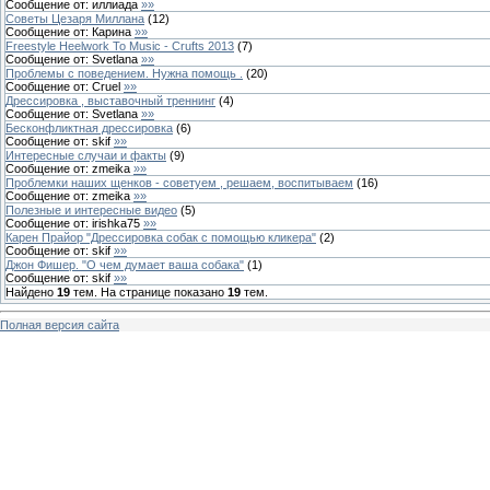
Сообщение от:
иллиада
»»
Советы Цезаря Миллана
(
12
)
Сообщение от:
Карина
»»
Freestyle Heelwork To Music - Crufts 2013
(
7
)
Сообщение от:
Svetlana
»»
Проблемы с поведением. Нужна помощь .
(
20
)
Сообщение от:
Cruel
»»
Дрессировка , выставочный треннинг
(
4
)
Сообщение от:
Svetlana
»»
Бесконфликтная дрессировка
(
6
)
Сообщение от:
skif
»»
Интересные случаи и факты
(
9
)
Сообщение от:
zmeika
»»
Проблемки наших щенков - советуем , решаем, воспитываем
(
16
)
Сообщение от:
zmeika
»»
Полезные и интересные видео
(
5
)
Сообщение от:
irishka75
»»
Карен Прайор "Дрессировка собак с помощью кликера"
(
2
)
Сообщение от:
skif
»»
Джон Фишер. "О чем думает ваша собака"
(
1
)
Сообщение от:
skif
»»
Найдено
19
тем. На странице показано
19
тем.
Полная версия сайта