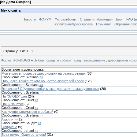
[
Из Дома Скифов
]
Меню сайта
Новости
ФОРУМ
Фотоальбомы
Статьи и публикации
Блог
FAQ (в
Воспитание/дрессировка
Грумминг
Обратная свя
Страница
1
из
1
1
Форум SKIFDOGS
»
Выбор породы и собаки , уход , выращивание , дрессировка и ра
Воспитание и дрессировка
Мои видео в процессе дрессировки на разных этапах
(
36
)
Сообщение от:
Svetlana
»»
Площадка Ташкентского общества любителей собак
(
123
)
Сообщение от:
Svetlana
»»
Это класс ! Обучение собак может доставлять массу положит
(
26
)
Сообщение от:
Svetlana
»»
На "ЗЛОБУ" дня
(
24
)
Сообщение от:
Cruel
»»
Наши занятия
(
5
)
Сообщение от:
Cruel
»»
Как лучше заниматься с собакой
(
0
)
Сообщение от:
Svetlana
»»
Аджилити
(
12
)
Сообщение от:
Бандит
»»
Обидиенс
(
9
)
Сообщение от:
shani
»»
Всех сожру! Один останусь!
(
31
)