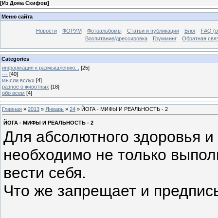
[
Из Дома Скифов
]
Меню сайта
Новости
ФОРУМ
Фотоальбомы
Статьи и публикации
Блог
FAQ (в
Воспитание/дрессировка
Грумминг
Обратная свя
Categories
информация к размышлению...
[25]
---
[40]
мысли вслух
[4]
разное о животных
[18]
обо всем
[4]
Главная
»
2013
»
Январь
»
24
» ЙОГА - МИФЫ И РЕАЛЬНОСТЬ - 2
ЙОГА - МИФЫ И РЕАЛЬНОСТЬ - 2
Для абсолютного здоровья и
необходимо не только выполн
вести себя.
Что же запрещает и предпис