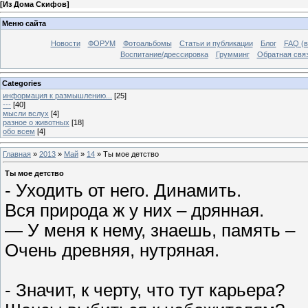
[
Из Дома Скифов
]
Меню сайта
Новости
ФОРУМ
Фотоальбомы
Статьи и публикации
Блог
FAQ (в
Воспитание/дрессировка
Грумминг
Обратная свя
Categories
информация к размышлению...
[25]
---
[40]
мысли вслух
[4]
разное о животных
[18]
обо всем
[4]
Главная
»
2013
»
Май
»
14
» Ты мое детство
Ты мое детство
- Уходить от него. Динамить.
Вся природа ж у них – дрянная.
— У меня к нему, знаешь, память –
Очень древняя, нутряная.
- Значит, к черту, что тут карьера?