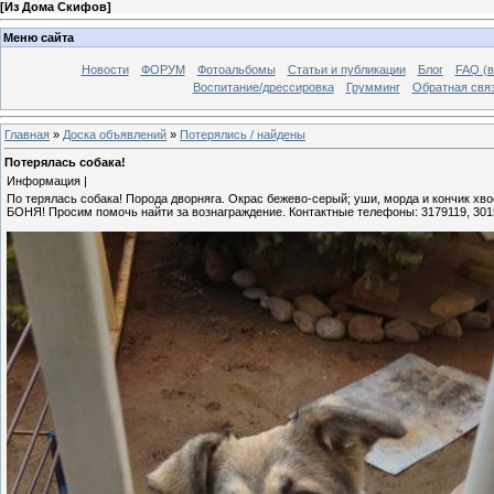
[
Из Дома Скифов
]
Меню сайта
Новости
ФОРУМ
Фотоальбомы
Статьи и публикации
Блог
FAQ (в
Воспитание/дрессировка
Грумминг
Обратная свя
Главная
»
Доска объявлений
»
Потерялись / найдены
Потерялась собака!
Информация |
По терялась собака! Порода дворняга. Окрас бежево-серый; уши, морда и кончик хво
БОНЯ! Просим помочь найти за вознаграждение. Контактные телефоны: 3179119, 301