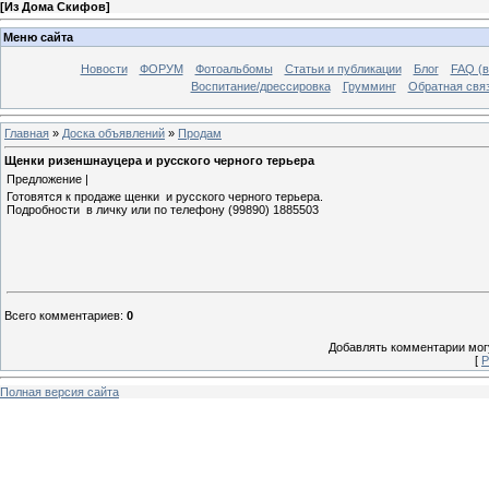
[
Из Дома Скифов
]
Меню сайта
Новости
ФОРУМ
Фотоальбомы
Статьи и публикации
Блог
FAQ (в
Воспитание/дрессировка
Грумминг
Обратная свя
Главная
»
Доска объявлений
»
Продам
Щенки ризеншнауцера и русского черного терьера
Предложение |
Готовятся к продаже щенки и русского черного терьера.
Подробности в личку или по телефону (99890) 1885503
Всего комментариев
:
0
Добавлять комментарии могу
[
Р
Полная версия сайта