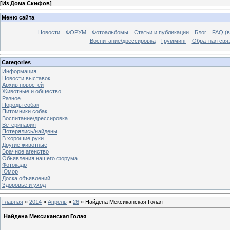
[
Из Дома Скифов
]
Меню сайта
Новости
ФОРУМ
Фотоальбомы
Статьи и публикации
Блог
FAQ (в
Воспитание/дрессировка
Грумминг
Обратная свя
Categories
Информация
Новости выставок
Архив новостей
Животные и общество
Разное
Породы собак
Питомники собак
Воспитание/дрессировка
Ветеринария
Потерялись/найдены
В хорошие руки
Другие животные
Брачное агенство
Обьявления нашего форума
Фотокадр
Юмор
Доска объявлений
Здоровье и уход
Главная
»
2014
»
Апрель
»
26
» Найдена Мексиканская Голая
Найдена Мексиканская Голая