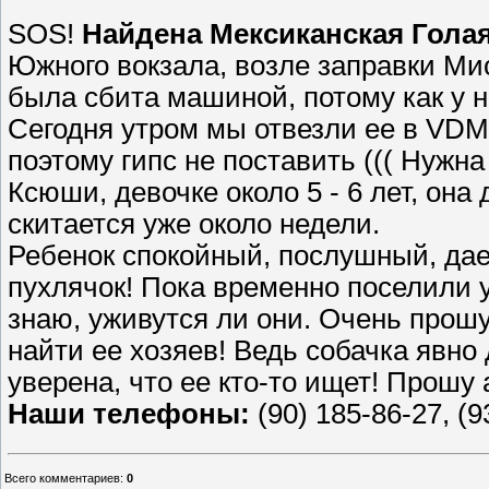
SOS!
Найдена Мексиканская Гола
Южного вокзала, возле заправки Мис
была сбита машиной,
потому как у 
Сегодня утром мы отвезли ее в VDM
поэтому гипс не поставить ((( Нуж
Ксюши, девочке около 5 - 6 лет, она 
скитается уже около недели.
Ребенок спокойный, послушный, дает
пухлячок! Пока временно поселили у
знаю, уживутся ли они. Очень прош
найти ее хозяев! Ведь собачка явно
уверена, что ее кто-то ищет! Прошу
Наши телефоны:
(90) 185-86-27, (9
Всего комментариев
:
0