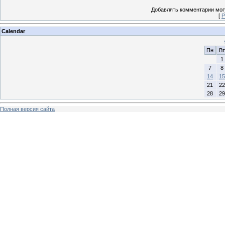
Добавлять комментарии могу
[
Р
Calendar
Пн
Вт
1
7
8
14
15
21
22
28
29
Полная версия сайта