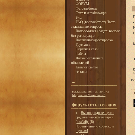
ФОРУМ
Фотоальбомы
Статьи и публикации
П
Блог
FAQ (вопрос/ответ) Часто
-
задаваемые вопросы
Н
Вопрос-ответ / задать вопрос
П
без регистрации
Воспитание/дрессировка
К
Грумминг
Обратная связь
Файлы
Доска бесплатных
объявлений
Каталог сайтов
К
ссылки
5
Вс
...
высказывания и живопись
Мэрилина Мэнсона - 3
форум-хиты сегодня
Высопородные щенки
среднеазиатской овчарки
(алабай).
(8)
[
Объявления о собаках и
щенках
]