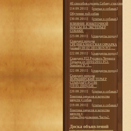
40 способов сделать Собаку счастливой
[14.09.2011]
[
статьи о собаках
]
Обучение той-собак
[30.08.2011]
[
статьи о собаках
]
ВЛИЯНИЕ ИЗБЫТОЧНОЙ
МАССЫ НА ЭКСТЕРЬЕР
СОБАКИ.
[23.08.2011]
[
стандарты пород
]
Стандарт породы
СРЕДНЕАЗИАТСКАЯ ОВЧАРКА
(новый) 09.02.2011/RUS FCI -...
[22.08.2011]
[
стандарты пород
]
Стандарт FCI Русского Черного
Терьера от 10/01/2011 FCI-
Standard N° 3...
[22.08.2011]
[
стандарты пород
]
Стандарт породы
ЙОРКШИРСКИЙ ТЕРЬЕР
СТАНДАРТ FCI 86
(19.05.2009)/GB ...
[20.08.2011]
[
статьи о собаках
]
Генетика окрасов и качества
шерсти у собак
[19.08.2011]
[
статьи о собаках
]
Генетика окрасов и качества
шерсти у
собак.Продолжение.Часть2.
Доска объявлений