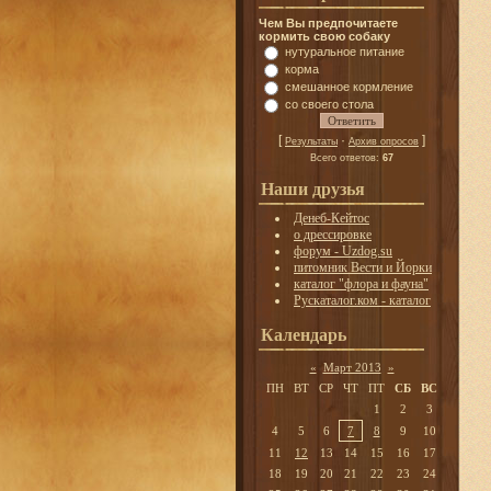
Чем Вы предпочитаете
кормить свою собаку
нутуральное питание
корма
смешанное кормление
со своего стола
[
·
]
Результаты
Архив опросов
Всего ответов:
67
Наши друзья
Денеб-Кейтос
о дрессировке
форум - Uzdog.su
питомник Вести и Йорки
каталог "флора и фауна"
Рускаталог.ком - каталог
Календарь
«
Март 2013
»
ПН
ВТ
СР
ЧТ
ПТ
СБ
ВС
1
2
3
4
5
6
7
8
9
10
11
12
13
14
15
16
17
18
19
20
21
22
23
24