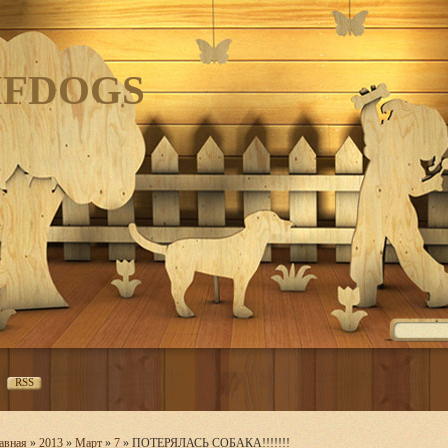
IFDOGS
RSS
авная
»
2013
»
Март
»
7
» ПОТЕРЯЛАСЬ СОБАКА!!!!!!!