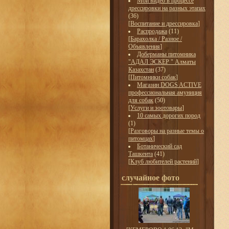
Мои видео в процессе
дрессировки на разных этапах
(36)
[
Воспитание и дрессировка
]
Распродажа
(11)
[
Барахолка / Разное /
Объявления
]
Доберманы питомника
"АДАЛ ЭСКЕР " Алматы
Казахстан
(37)
[
Питомники собак
]
Магазин DOGS ACTIVE
профессиональная амуниция
для собак
(50)
[
Услуги и зоотовары
]
10 самых дорогих пород
(1)
[
Разговоры на разные темы о
питомцах
]
Ботанический сад
Ташкента
(41)
[
Клуб любителей растений
]
случайное фото