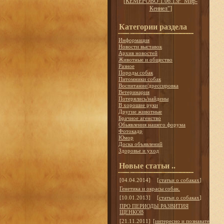
[
КЕМЕРОВО 1.06.13г."Мир-
Кеннел"
]
Категории раздела
Информация
Новости выставок
Архив новостей
Животные и общество
Разное
Породы собак
Питомники собак
Воспитание/дрессировка
Ветеринария
Потерялись/найдены
В хорошие руки
Другие животные
Брачное агенство
Обьявления нашего форума
Фотокадр
Юмор
Доска объявлений
Здоровье и уход
Новые статьи ..
[04.04.2014]
[
статьи о собаках
]
Генетика и окрасы собак.
[10.01.2013]
[
статьи о собаках
]
ПРО ПЕРИОДЫ РАЗВИТИЯ
ЩЕНКОВ
[21.11.2011]
[
интересно и познавательно
]