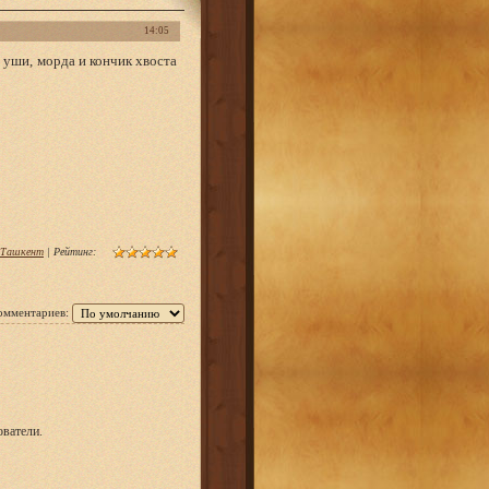
14:05
; уши, морда и кончик хвоста
 Ташкент
|
Рейтинг
:
омментариев:
ватели.