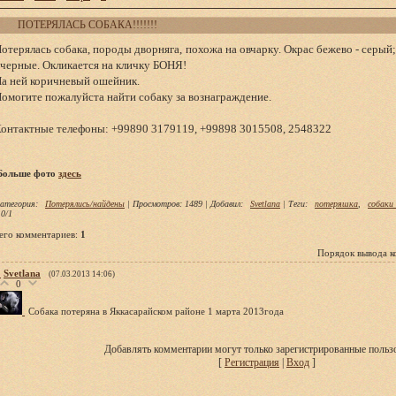
ПОТЕРЯЛАСЬ СОБАКА!!!!!!!
отерялась собака, породы дворняга, похожа на овчарку. Окрас бежево - серый
 черные. Окликается на кличку БОНЯ!
а ней коричневый ошейник.
омогите пожалуйста найти собаку за вознаграждение.
онтактные телефоны: +99890 3179119, +99898 3015508, 2548322
Больше фото
здесь
атегория
:
Потерялись/найдены
|
Просмотров
: 1489 |
Добавил
:
Svetlana
|
Теги
:
потеряшка
,
собаки
.0
/
1
его комментариев
:
1
Порядок вывода к
1
Svetlana
(07.03.2013 14:06)
0
Собака потеряна в Яккасарайском районе 1 марта 2013года
Добавлять комментарии могут только зарегистрированные пользо
[
Регистрация
|
Вход
]