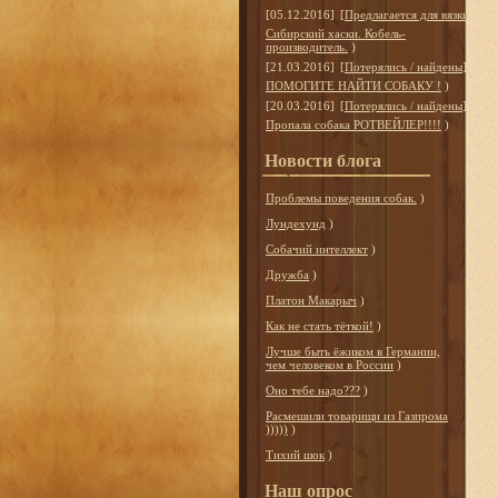
[05.12.2016]
[
Предлагается для вязки
]
Сибирский хаски. Кобель-
производитель.
)
[21.03.2016]
[
Потерялись / найдены
]
ПОМОГИТЕ НАЙТИ СОБАКУ !
)
[20.03.2016]
[
Потерялись / найдены
]
Пропала собака РОТВЕЙЛЕР!!!!
)
Новости блога
Проблемы поведения собак.
)
Лундехунд
)
Собачий интеллект
)
Дружба
)
Платон Макарыч
)
Как не стать тёткой!
)
Лучше быть ёжиком в Германии,
чем человеком в России
)
Оно тебе надо???
)
Расмешили товарищи из Газпрома
)))))
)
Тихий шок
)
Наш опрос