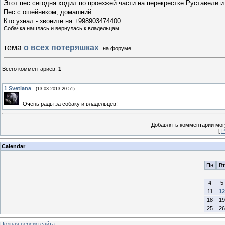
Этот пес сегодня ходил по проезжей части на перекрестке Руставели и
Пес с ошейником, домашний.
Кто узнал - звоните на +998903474400.
Собачка нашлась и вернулась к владельцам.
тема
о всех потеряшках
на форуме
Всего комментариев
:
1
1
Svetlana
(13.03.2013 20:51)
Очень рады за собаку и владельцев!
Добавлять комментарии могу
[
Р
Calendar
Пн
Вт
4
5
11
12
18
19
25
26
Полная версия сайта