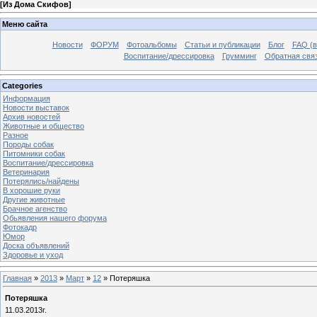
[
Из Дома Скифов
]
Меню сайта
Новости
ФОРУМ
Фотоальбомы
Статьи и публикации
Блог
FAQ (в
Воспитание/дрессировка
Грумминг
Обратная свя
Categories
Информация
Новости выставок
Архив новостей
Животные и общество
Разное
Породы собак
Питомники собак
Воспитание/дрессировка
Ветеринария
Потерялись/найдены
В хорошие руки
Другие животные
Брачное агенство
Обьявления нашего форума
Фотокадр
Юмор
Доска объявлений
Здоровье и уход
Главная
»
2013
»
Март
»
12
» Потеряшка
Потеряшка
11.03.2013г.