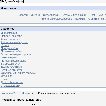
[
Из Дома Скифов
]
Меню сайта
Новости
ФОРУМ
Фотоальбомы
Статьи и публикации
Блог
FAQ (в
Воспитание/дрессировка
Грумминг
Обратная свя
Categories
Информация
Новости выставок
Архив новостей
Животные и общество
Разное
Породы собак
Питомники собак
Воспитание/дрессировка
Ветеринария
Потерялись/найдены
В хорошие руки
Другие животные
Брачное агенство
Обьявления нашего форума
Фотокадр
Юмор
Доска объявлений
Здоровье и уход
Главная
»
2015
»
Январь
»
3
» Роскошная красотка ищет дом
Роскошная красотка ищет дом