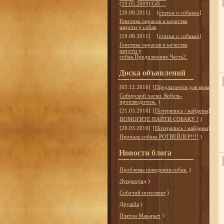
(19.05.2009)/GB ...
[20.08.2011]
[
статьи о собаках
]
Генетика окрасов и качества
шерсти у собак
[19.08.2011]
[
статьи о собаках
]
Генетика окрасов и качества
шерсти у
собак.Продолжение.Часть2.
Доска объявлений
[05.12.2016]
[
Предлагается для вязки
]
Сибирский хаски. Кобель-
производитель.
)
[21.03.2016]
[
Потерялись / найдены
]
ПОМОГИТЕ НАЙТИ СОБАКУ !
)
[20.03.2016]
[
Потерялись / найдены
]
Пропала собака РОТВЕЙЛЕР!!!!
)
Новости блога
Проблемы поведения собак.
)
Лундехунд
)
Собачий интеллект
)
Дружба
)
Платон Макарыч
)