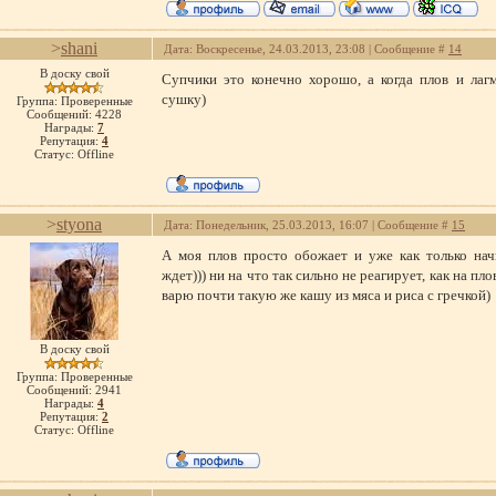
>
shani
Дата: Воскресенье, 24.03.2013, 23:08 | Сообщение #
14
В доску свой
Супчики это конечно хорошо, а когда плов и лагм
сушку)
Группа: Проверенные
Сообщений:
4228
Награды:
7
Репутация:
4
Статус:
Offline
>
styona
Дата: Понедельник, 25.03.2013, 16:07 | Сообщение #
15
А моя плов просто обожает и уже как только нач
ждет))) ни на что так сильно не реагирует, как на пл
варю почти такую же кашу из мяса и риса с гречкой)
В доску свой
Группа: Проверенные
Сообщений:
2941
Награды:
4
Репутация:
2
Статус:
Offline