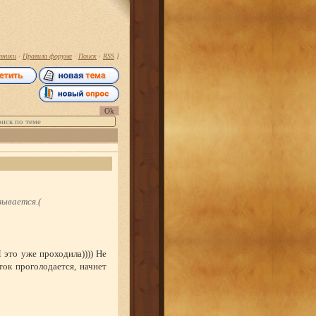
тники
·
Правила форума
·
Поиск
·
RSS
]
зывается.(
Я это уже проходила)))) Не
ток проголодается, начнет