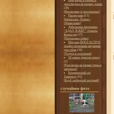
Мои видео в процессе
дрессировки на разных этапах
(36)
[
Воспитание и дрессировка
]
Распродажа
(11)
[
Барахолка / Разное /
Объявления
]
Доберманы питомника
"АДАЛ ЭСКЕР " Алматы
Казахстан
(37)
[
Питомники собак
]
Магазин DOGS ACTIVE
профессиональная амуниция
для собак
(50)
[
Услуги и зоотовары
]
10 самых дорогих пород
(1)
[
Разговоры на разные темы о
питомцах
]
Ботанический сад
Ташкента
(41)
[
Клуб любителей растений
]
случайное фото