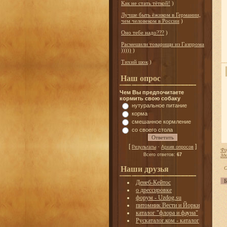
Как не стать тёткой!
)
Лучше быть ёжиком в Германии,
чем человеком в России
)
Оно тебе надо???
)
Расмешили товарищи из Газпрома
)))))
)
Тихий шок
)
Наш опрос
Чем Вы предпочитаете
кормить свою собаку
нутуральное питание
корма
смешанное кормление
со своего стола
[
·
]
Результаты
Архив опросов
Фо
Всего ответов:
67
Зд
Наши друзья
С
Денеб-Кейтос
о дрессировке
форум - Uzdog.su
питомник Вести и Йорки
каталог "флора и фауна"
Рускаталог.ком - каталог