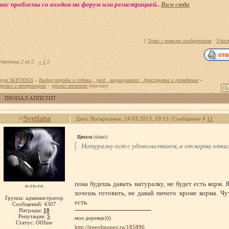
вас проблемы со входом на форум или регистрацией..
Вам сюда
[
Темы с новыми сообщениями
·
Учас
траница
2
из
2
«
1
2
рум SKIFDOGS
»
Выбор породы и собаки , уход , выращивание , дрессировка и разведение
»
оровье и ветеринария
»
пропал аппетит
(чау-чау)
ПРОПАЛ АППЕТИТ
>
Svetlana
Дата: Воскресенье, 24.03.2013, 19:15 | Сообщение #
11
Цитата
(
shani
)
Натуралку ест с удовольствием, а от корма отка
пока будешь давать натуралку, не будет есть корм. 
о-го-го
хочешь готовить, не давай ничего кроме корма. Чу
Группа: администратор
есть.
Сообщений:
4307
Награды:
10
Репутация:
5
мое деревце)))
Статус:
Offline
http://treeofmoney.ru/185890