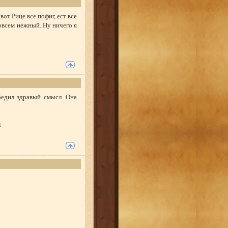
от Рице все пофиг, ест все
совсем нежный. Ну ничего я
бедил здравый смысл. Она
1