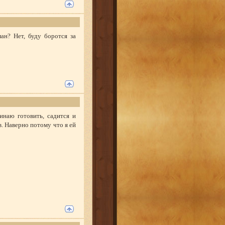
ан? Нет, буду боротся за
инаю готовить, садится и
ов. Наверно потому что я ей