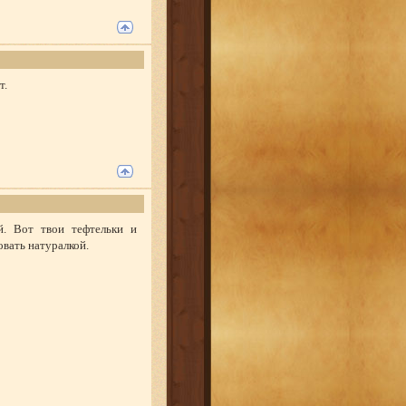
т.
й. Вот твои тефтельки и
овать натуралкой.