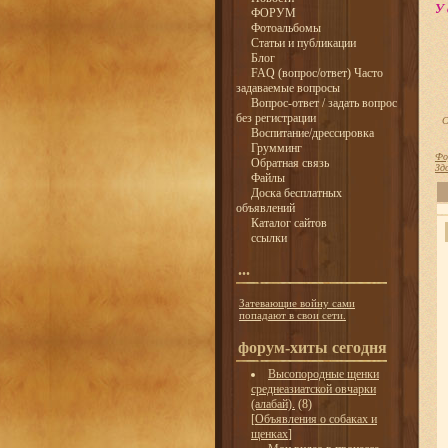
У 
ФОРУМ
Фотоальбомы
Статьи и публикации
Блог
FAQ (вопрос/ответ) Часто
задаваемые вопросы
Вопрос-ответ / задать вопрос
без регистрации
С
Воспитание/дрессировка
Грумминг
Фо
Обратная связь
Зд
Файлы
Доска бесплатных
объявлений
Каталог сайтов
ссылки
...
Затевающие войну сами
попадают в свои сети.
форум-хиты сегодня
Высопородные щенки
среднеазиатской овчарки
(алабай).
(8)
[
Объявления о собаках и
щенках
]