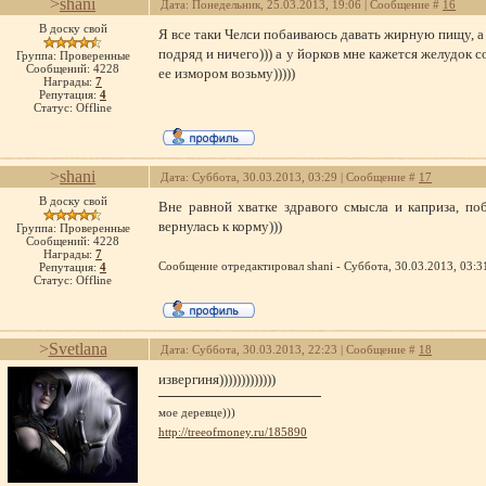
>
shani
Дата: Понедельник, 25.03.2013, 19:06 | Сообщение #
16
В доску свой
Я все таки Челси побаиваюсь давать жирную пищу, а в
подряд и ничего))) а у йорков мне кажется желудок 
Группа: Проверенные
Сообщений:
4228
ее измором возьму)))))
Награды:
7
Репутация:
4
Статус:
Offline
>
shani
Дата: Суббота, 30.03.2013, 03:29 | Сообщение #
17
В доску свой
Вне равной хватке здравого смысла и каприза, по
вернулась к корму)))
Группа: Проверенные
Сообщений:
4228
Награды:
7
Сообщение отредактировал
shani
-
Суббота, 30.03.2013, 03:3
Репутация:
4
Статус:
Offline
>
Svetlana
Дата: Суббота, 30.03.2013, 22:23 | Сообщение #
18
извергиня)))))))))))))
мое деревце)))
http://treeofmoney.ru/185890