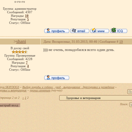
о-го-го
Группа: администратор
Сообщений:
4307
Награды:
10
Репутация:
5
Статус:
Offline
>
shani
Дата: Воскресенье, 31.03.2013, 00:46 | Сообщение #
19
В доску свой
)))) не очень, понадобился всего один день.
Группа: Проверенные
Сообщений:
4228
Награды:
7
Репутация:
4
Статус:
Offline
рум SKIFDOGS
»
Выбор породы и собаки , уход , выращивание , дрессировка и разведение
»
оровье и ветеринария
»
пропал аппетит
(чау-чау)
траница
2
из
2
«
1
2
Поиск: