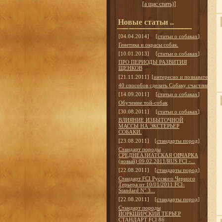
[
а щас спать)
]
Новые статьи ..
[04.04.2014]
[
статьи о собаках
]
Генетика и окрасы собак.
[10.01.2013]
[
статьи о собаках
]
ПРО ПЕРИОДЫ РАЗВИТИЯ
ЩЕНКОВ
[21.11.2011]
[
интересно и познавательно
]
40 способов сделать Собаку счастливой
[14.09.2011]
[
статьи о собаках
]
Обучение той-собак
[30.08.2011]
[
статьи о собаках
]
ВЛИЯНИЕ ИЗБЫТОЧНОЙ
МАССЫ НА ЭКСТЕРЬЕР
СОБАКИ.
[23.08.2011]
[
стандарты пород
]
Стандарт породы
СРЕДНЕАЗИАТСКАЯ ОВЧАРКА
(новый) 09.02.2011/RUS FCI -...
[22.08.2011]
[
стандарты пород
]
Стандарт FCI Русского Черного
Терьера от 10/01/2011 FCI-
Standard N° 3...
[22.08.2011]
[
стандарты пород
]
Стандарт породы
ЙОРКШИРСКИЙ ТЕРЬЕР
СТАНДАРТ FCI 86