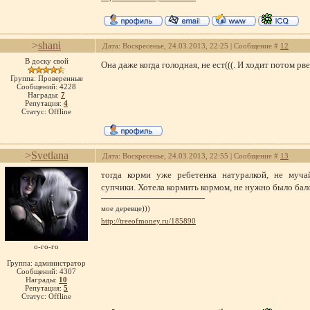
>
shani
Дата: Воскресенье, 24.03.2013, 22:25 | Сообщение #
12
В доску свой
Она даже когда голодная, не ест(((. И ходит потом рве
Группа: Проверенные
Сообщений:
4228
Награды:
7
Репутация:
4
Статус:
Offline
>
Svetlana
Дата: Воскресенье, 24.03.2013, 22:55 | Сообщение #
13
тогда корми уже ребетенка натуралкой, не муча
супчики. Хотела кормить кормом, не нужно было бал
мое деревце)))
http://treeofmoney.ru/185890
о-го-го
Группа: администратор
Сообщений:
4307
Награды:
10
Репутация:
5
Статус:
Offline