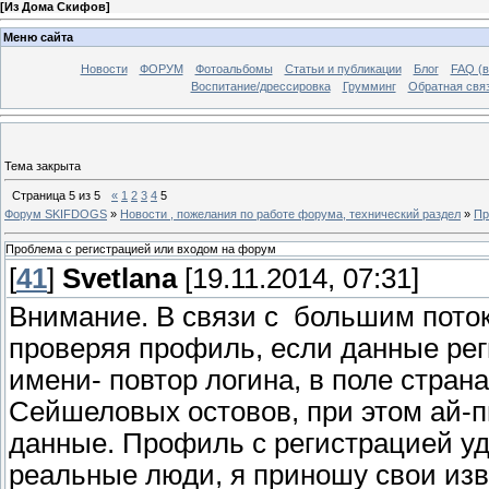
[
Из Дома Скифов
]
Меню сайта
Новости
ФОРУМ
Фотоальбомы
Статьи и публикации
Блог
FAQ (в
Воспитание/дрессировка
Грумминг
Обратная свя
Тема закрыта
Страница
5
из
5
«
1
2
3
4
5
Форум SKIFDOGS
»
Новости , пожелания по работе форума, технический раздел
»
Пр
Проблема с регистрацией или входом на форум
[
41
]
Svetlana
[19.11.2014, 07:31]
Внимание. В связи с большим поток
проверяя профиль, если данные рег
имени- повтор логина, в поле стран
Сейшеловых остовов, при этом ай-п
данные. Профиль с регистрацией уд
реальные люди, я приношу свои изв