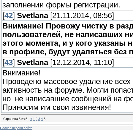
заполнении формы регистрации.
[
42
]
Svetlana
[21.11.2014, 08:56]
Внимание! Провожу чистку в раз
пользователей, не написавших н
этого момента, и у кого указан
в профиле, будут удаляться без 
[
43
]
Svetlana
[12.12.2014, 11:10]
Внимание!
Проведено массовое удаление всех
активность на форуме. Могли попас
но не написавшие сообщений на ф
Приносим им свои извинения!
Страница
5
из
5
«
1
2
3
4
5
Полная версия сайта