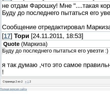
не отдам Фарошку! Мне "....такая к
Буду до последнего пытаться его уве
Сообщение отредактировал
Маркиз
[
17
]
Тори
[24.11.2011, 18:53]
Quote
(
Маркиза
)
Буду до последнего пытаться его увезти :)
я так думаю ,что это самое правиль
!
Страница
2
из
2
«
1
2
Полная версия сайта