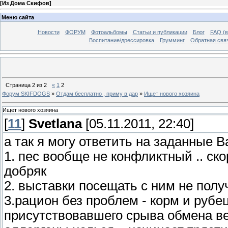
[
Из Дома Скифов
]
Меню сайта
Новости
ФОРУМ
Фотоальбомы
Статьи и публикации
Блог
FAQ (в
Воспитание/дрессировка
Грумминг
Обратная свя
Страница
2
из
2
«
1
2
Форум SKIFDOGS
»
Отдам бесплатно , приму в дар
»
Ищет нового хозяина
Ищет нового хозяина
[
11
]
Svetlana
[05.11.2011, 22:40]
а так я могу ответить на заданные 
1. пес вообще не конфликтный .. ско
добряк
2. выставки посещать с ним не получ
3.рацион без проблем - корм и рубец
присутствовавшего срыва обмена в