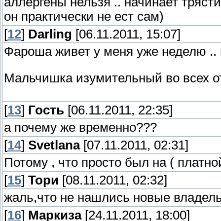
аллергены нельзя .. начинает трясти
он практически не ест сам)
[
12
]
Darling
[06.11.2011, 15:07]
Фароша живет у меня уже неделю .. 
Мальчишка изумительный во всех отноше
[
13
]
Гость
[06.11.2011, 22:35]
а почему же временно???
[
14
]
Svetlana
[07.11.2011, 02:31]
Потому , что просто был на ( платно
[
15
]
Тори
[08.11.2011, 02:32]
жаль,что не нашлись новые владельц
[
16
]
Маркиза
[24.11.2011, 18:00]