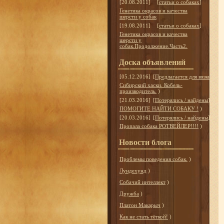
[20.08.2011]
[
статьи о собаках
]
Генетика окрасов и качества
шерсти у собак
[19.08.2011]
[
статьи о собаках
]
Генетика окрасов и качества
шерсти у
собак.Продолжение.Часть2.
Доска объявлений
[05.12.2016]
[
Предлагается для вязки
]
Сибирский хаски. Кобель-
производитель.
)
[21.03.2016]
[
Потерялись / найдены
]
ПОМОГИТЕ НАЙТИ СОБАКУ !
)
[20.03.2016]
[
Потерялись / найдены
]
Пропала собака РОТВЕЙЛЕР!!!!
)
Новости блога
Проблемы поведения собак.
)
Лундехунд
)
Собачий интеллект
)
Дружба
)
Платон Макарыч
)
Как не стать тёткой!
)