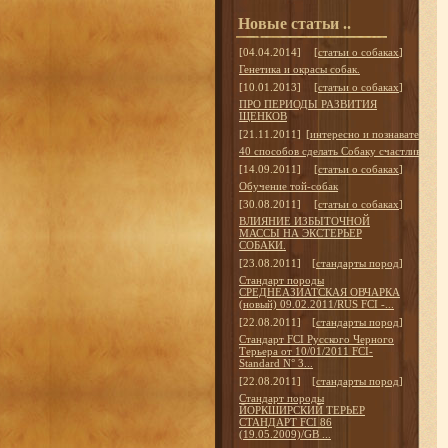
Новые статьи ..
[04.04.2014]
[
статьи о собаках
]
Генетика и окрасы собак.
[10.01.2013]
[
статьи о собаках
]
ПРО ПЕРИОДЫ РАЗВИТИЯ
ЩЕНКОВ
[21.11.2011]
[
интересно и познавательно
]
40 способов сделать Собаку счастливой
[14.09.2011]
[
статьи о собаках
]
Обучение той-собак
[30.08.2011]
[
статьи о собаках
]
ВЛИЯНИЕ ИЗБЫТОЧНОЙ
МАССЫ НА ЭКСТЕРЬЕР
СОБАКИ.
[23.08.2011]
[
стандарты пород
]
Стандарт породы
СРЕДНЕАЗИАТСКАЯ ОВЧАРКА
(новый) 09.02.2011/RUS FCI -...
[22.08.2011]
[
стандарты пород
]
Стандарт FCI Русского Черного
Терьера от 10/01/2011 FCI-
Standard N° 3...
[22.08.2011]
[
стандарты пород
]
Стандарт породы
ЙОРКШИРСКИЙ ТЕРЬЕР
СТАНДАРТ FCI 86
(19.05.2009)/GB ...