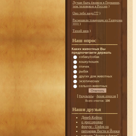
Лучше быть ёжиком в Германии,
чем человеком в России
)
Оно тебе надо???
)
Расмешили товарищи из Газпрома
)))))
)
Тихий шок
)
Наш опрос
Каких животных Вы
предпочитаете держать
собаку/собак
кошку/кошек
птичек
рыбок
других дом.животных
экзотических
сельхоз.животных
[
·
]
Результаты
Архив опросов
Всего ответов:
100
Наши друзья
Денеб-Кейтос
о дрессировке
форум - Uzdog.su
питомник Вести и Йорки
каталог "флора и фауна"