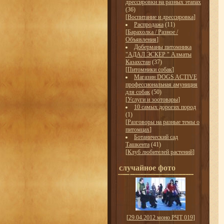
дрессировки на разных этапах
(36)
[
Воспитание и дрессировка
]
Распродажа
(11)
[
Барахолка / Разное /
Объявления
]
Доберманы питомника
"АДАЛ ЭСКЕР " Алматы
Казахстан
(37)
[
Питомники собак
]
Магазин DOGS ACTIVE
профессиональная амуниция
для собак
(50)
[
Услуги и зоотовары
]
10 самых дорогих пород
(1)
[
Разговоры на разные темы о
питомцах
]
Ботанический сад
Ташкента
(41)
[
Клуб любителей растений
]
случайное фото
[
29.04.2012 моно РЧТ 019
]