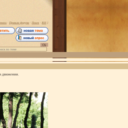
тники
·
Правила форума
·
Поиск
·
RSS
]
 в движении.
: