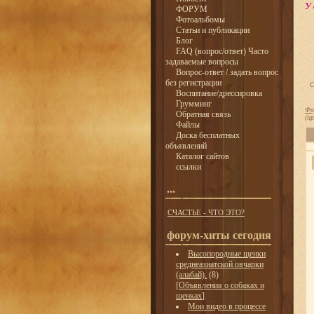
У 
ФОРУМ
Фотоальбомы
Статьи и публикации
Блог
FAQ (вопрос/ответ) Часто
задаваемые вопросы
Вопрос-ответ / задать вопрос
без регистрации
С
Воспитание/дрессировка
Грумминг
Фо
Обратная связь
(п
Файлы
Доска бесплатных
объявлений
Каталог сайтов
ссылки
...
СЧАСТЬЕ - ЧТО ЭТО?
форум-хиты сегодня
Высопородные щенки
среднеазиатской овчарки
(алабай).
(8)
[
Объявления о собаках и
щенках
]
Мои видео в процессе