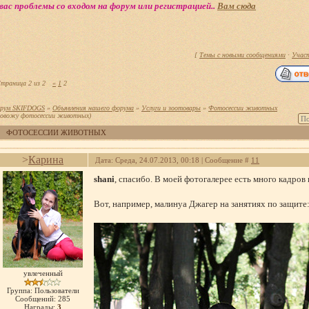
вас проблемы со входом на форум или регистрацией..
Вам сюда
[
Темы с новыми сообщениями
·
Учас
траница
2
из
2
«
1
2
рум SKIFDOGS
»
Объявления нашего форума
»
Услуги и зоотовары
»
Фотосессии животных
ровожу фотосессии животных)
ФОТОСЕССИИ ЖИВОТНЫХ
>
Карина
Дата: Среда, 24.07.2013, 00:18 | Сообщение #
11
shani
, спасибо. В моей фотогалерее есть много кадров
Вот, например, малинуа Джагер на занятиях по защите
увлеченный
Группа: Пользователи
Сообщений:
285
Награды:
3