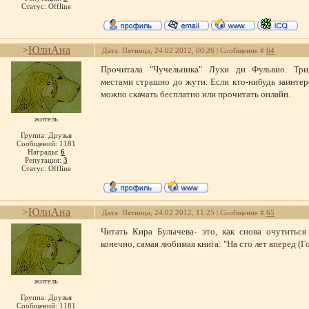
Статус:
Offline
>
ЮлиАна
Дата: Пятница, 24.02.2012, 00:26 | Сообщение #
64
Прочитала "Чучельника" Луки ди Фульвио. Трил
местами страшно до жути. Если кто-нибудь заинтере
можно скачать бесплатно или прочитать онлайн.
житель
Группа: Друзья
Сообщений:
1181
Награды:
6
Репутация:
3
Статус:
Offline
>
ЮлиАна
Дата: Пятница, 24.02.2012, 11:25 | Сообщение #
65
Читать Кира Булычева- это, как снова очутиться
конечно, самая любимая книга: "На сто лет вперед (Г
житель
Группа: Друзья
Сообщений:
1181