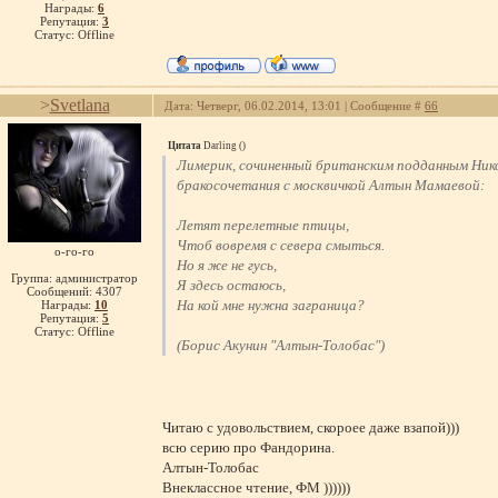
Награды:
6
Репутация:
3
Статус:
Offline
>
Svetlana
Дата: Четверг, 06.02.2014, 13:01 | Сообщение #
66
Цитата
Darling
(
)
Лимерик, сочиненный британским подданным Ник
бракосочетания с москвичкой Алтын Мамаевой:
Летят перелетные птицы,
Чтоб вовремя с севера смыться.
о-го-го
Но я же не гусь,
Группа: администратор
Я здесь остаюсь,
Сообщений:
4307
На кой мне нужна заграница?
Награды:
10
Репутация:
5
Статус:
Offline
(Борис Акунин "Алтын-Толобас")
Читаю с удовольствием, скороее даже взапой)))
всю серию про Фандорина.
Алтын-Толобас
Внеклассное чтение, ФМ ))))))