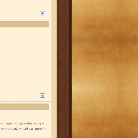
то смог наскрести — рука,
езвизовый въезд на многие