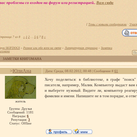
вас проблемы со входом на форум или регистрацией..
Вам сюда
[
Темы с новыми сообщениями
·
Учас
траница
7
из
8
«
1
2
…
5
6
7
8
»
рум SKIFDOGS
»
Разное или обо всем на свете
»
Литературная страница
»
Заметки
игомана
ЗАМЕТКИ КНИГОМАНА
>
ЮлиАна
Дата: Среда, 08.02.2012, 00:48 | Сообщение #
61
Хочу поделиться: в библиотеке, в графе "поиск
писателя, например, Малик. Компьютер выдаст вам н
и выберете нужный. Видите ли, компьютер реагир
фамилии и имени. Напишите не в том порядке, и ответ
житель
Группа: Друзья
Сообщений:
1181
Награды:
6
Репутация:
3
Статус:
Offline