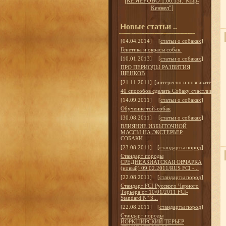
[
КЕМЕРОВО 1.06.13г."Мир-
Кеннел"
]
Новые статьи ..
[04.04.2014]
[
статьи о собаках
]
Генетика и окрасы собак.
[10.01.2013]
[
статьи о собаках
]
ПРО ПЕРИОДЫ РАЗВИТИЯ
ЩЕНКОВ
[21.11.2011]
[
интересно и познавательно
]
40 способов сделать Собаку счастливой
[14.09.2011]
[
статьи о собаках
]
Обучение той-собак
[30.08.2011]
[
статьи о собаках
]
ВЛИЯНИЕ ИЗБЫТОЧНОЙ
МАССЫ НА ЭКСТЕРЬЕР
СОБАКИ.
[23.08.2011]
[
стандарты пород
]
Стандарт породы
СРЕДНЕАЗИАТСКАЯ ОВЧАРКА
(новый) 09.02.2011/RUS FCI -...
[22.08.2011]
[
стандарты пород
]
Стандарт FCI Русского Черного
Терьера от 10/01/2011 FCI-
Standard N° 3...
[22.08.2011]
[
стандарты пород
]
Стандарт породы
ЙОРКШИРСКИЙ ТЕРЬЕР