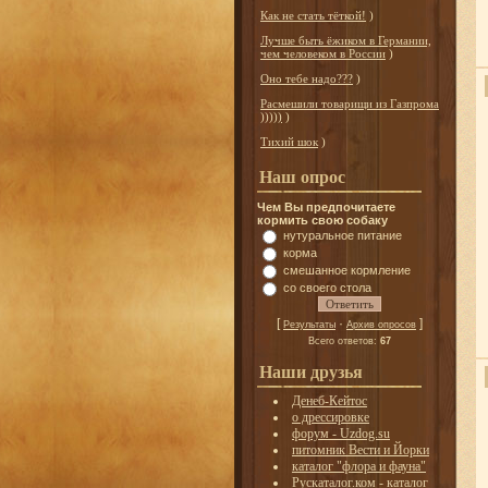
Как не стать тёткой!
)
Лучше быть ёжиком в Германии,
чем человеком в России
)
Оно тебе надо???
)
Расмешили товарищи из Газпрома
)))))
)
Тихий шок
)
Наш опрос
Чем Вы предпочитаете
кормить свою собаку
нутуральное питание
корма
смешанное кормление
со своего стола
[
·
]
Результаты
Архив опросов
Всего ответов:
67
Наши друзья
Денеб-Кейтос
о дрессировке
форум - Uzdog.su
питомник Вести и Йорки
каталог "флора и фауна"
Рускаталог.ком - каталог