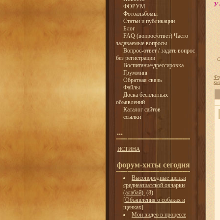
У 
ФОРУМ
Фотоальбомы
Статьи и публикации
Блог
FAQ (вопрос/ответ) Часто
задаваемые вопросы
Вопрос-ответ / задать вопрос
без регистрации
С
Воспитание/дрессировка
Грумминг
Фо
Обратная связь
кн
Файлы
Доска бесплатных
объявлений
Каталог сайтов
ссылки
...
ИСТИНА
форум-хиты сегодня
Высопородные щенки
среднеазиатской овчарки
(алабай).
(8)
[
Объявления о собаках и
щенках
]
Мои видео в процессе