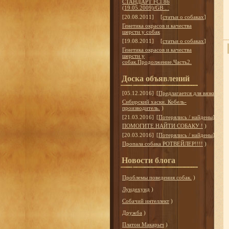
СТАНДАРТ FCI 86
(19.05.2009)/GB ...
[20.08.2011]
[
статьи о собаках
]
Генетика окрасов и качества
шерсти у собак
[19.08.2011]
[
статьи о собаках
]
Генетика окрасов и качества
шерсти у
собак.Продолжение.Часть2.
Доска объявлений
[05.12.2016]
[
Предлагается для вязки
]
Сибирский хаски. Кобель-
производитель.
)
[21.03.2016]
[
Потерялись / найдены
]
ПОМОГИТЕ НАЙТИ СОБАКУ !
)
[20.03.2016]
[
Потерялись / найдены
]
Пропала собака РОТВЕЙЛЕР!!!!
)
Новости блога
Проблемы поведения собак.
)
Лундехунд
)
Собачий интеллект
)
Дружба
)
Платон Макарыч
)