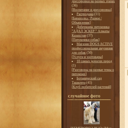
дрессировки на разных этапах
(36)
[
Воспитание и дрессировка
]
Распродажа
(11)
[
Барахолка / Разное /
Объявления
]
Доберманы питомника
"АДАЛ ЭСКЕР " Алматы
Казахстан
(37)
[
Питомники собак
]
Магазин DOGS ACTIVE
профессиональная амуниция
для собак
(50)
[
Услуги и зоотовары
]
10 самых дорогих пород
(1)
[
Разговоры на разные темы о
питомцах
]
Ботанический сад
Ташкента
(41)
[
Клуб любителей растений
]
случайное фото