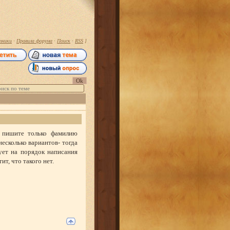
тники
·
Правила форума
·
Поиск
·
RSS
]
" пишите только фамилию
есколько вариантов- тогда
ует на порядок написания
ит, что такого нет.