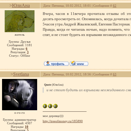
>
ЮлиАна
Дата: Пятница, 10.02.2012, 18:01 | Сообщение #
62
Вчера, часов в 11вечера прочитала отзывы об эт
десять просмотреть ее. Опомнилась, когда дочитала
5часов утра.Андрей Жвалевский, Евгения Пастернак 
Правда, когда ее читаешь ночью, надо помнить, чт
спят, и не стоит будить их взрывами неожиданного с
житель
Группа: Друзья
Сообщений:
1181
Награды:
6
Репутация:
3
Статус:
Offline
>
Svetlana
Дата: Пятница, 10.02.2012, 18:56 | Сообщение #
63
Quote
(
ЮлиАна
)
и не стоит будить их взрывами неожиданного см
о-го-го
мое деревце)))
Группа: администратор
http://treeofmoney.ru/185890
Сообщений:
4307
Награды:
10
Репутация:
5