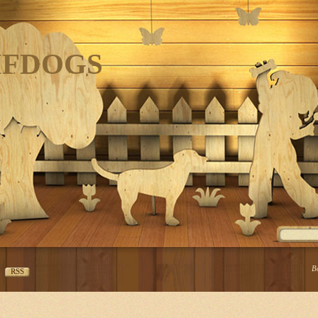
IFDOGS
В
RSS