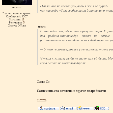
«Ни за что не соглашусь, ведь я же я не дура!» 
о-го-го
чем навсегда убила любые наши допущения о женс
Группа: администратор
Сообщений:
4307
Награды:
10
Репутация:
5
Статус:
Offline
Цитата
И вот идём мы, идём, навстречу — озеро. Хорош
два рыбака-гипнотизёра стоят по самые 
радиоактивными взглядами и каждый внушает ры
— У него не ловись, ловись у меня, моя наживка ре
Чуткая к гипнозу рыба не знает как ей быть. Ме
вся в слезах, не может выбрать.
Слава Сэ
Сантехник, его кот,жена и другие подробности
читать