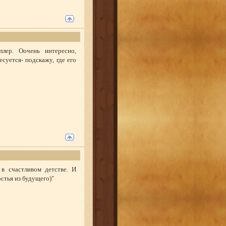
лер. Оочень интересно,
суется- подскажу, где его
 в счастливом детстве. И
остья из будущего)"