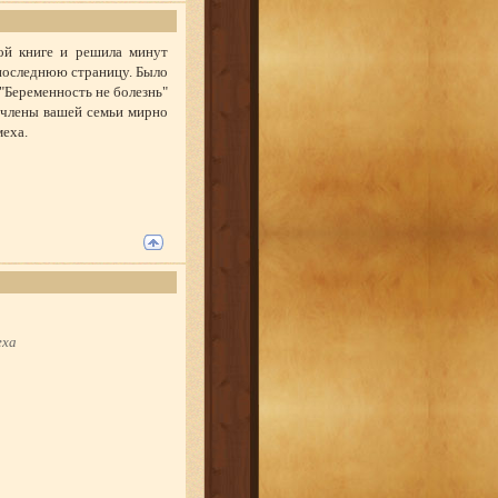
ой книге и решила минут
 последнюю страницу. Было
"Беременность не болезнь"
о члены вашей семьи мирно
меха.
еха