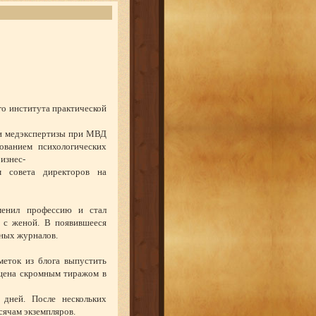
о института практической
и медэкспертизы при МВД
ованием психологических
бизнес-
м совета директоров на
менил профессию и стал
 с женой. В появившееся
зных журналов.
еток из блога выпустить
ущена скромным тиражом в
 дней. После нескольких
сячам экземпляров.