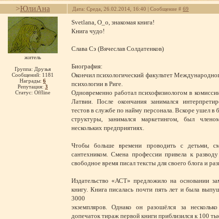
>
ЮлиАна
Дата: Среда, 26.02.2014, 16:40 | Сообщение #
69
Svetlana, О_о, знакомая книга!
Книга чудо!
Слава Сэ (Вячеслав Солдатенков)
житель
Биография:
Группа: Друзья
Окончил психологический факультет Международног
Сообщений:
1181
Награды:
6
психологии в Риге.
Репутация:
3
Одновременно работал психофизиологом в комисси
Статус:
Offline
Латвии. После окончания занимался интерпретир
тестов в службе по найму персонала. Вскоре ушел в 
структуры, занимался маркетингом, был члено
нескольких предприятиях.
Чтобы больше времени проводить с детьми, с
сантехником. Смена профессии привела к разводу
свободное время писал тексты для своего блога и ра
Издательство «АСТ» предложило на основании зам
книгу. Книга писалась почти пять лет и была вып
3000
экземпляров. Однако он разошёлся за несколько
допечаток тираж первой книги приблизился к 100 ты