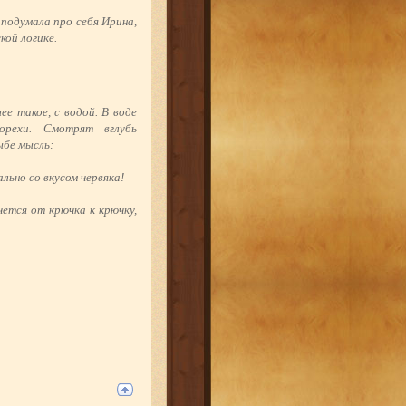
— подумала про себя Ирина,
кой логике.
ее такое, с водой. В воде
орехи. Смотрят вглубь
бе мысль:
ально со вкусом червяка!
чется от крючка к крючку,