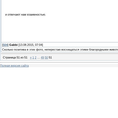
и отвечают нам взаимностью.
[
504
]
Gabbi
[13.08.2015, 07:04]
Сколько позитива в этих фото, неперестаю восхищаться этими благородными живо
Страница
51
из
51
«
1
2
…
49
50
51
Полная версия сайта