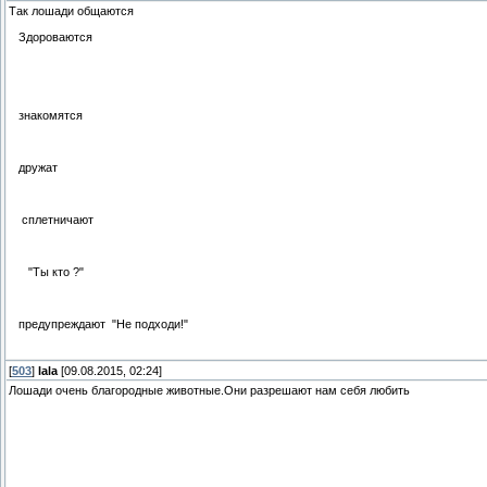
Так лошади общаются
Здороваются
знакомятся
дружат
сплетничают
"Ты кто ?"
предупреждают "Не подходи!"
[
503
]
lala
[09.08.2015, 02:24]
Лошади очень благородные животные.Они разрешают нам себя любить