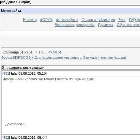
[
Из Дома Скифов
]
Меню сайта
Новости
ФОРУМ
Фотоальбомы
Статьи и публикации
Блог
FAQ (в
Воспитание/дрессировка
Грумминг
Обратная свя
Страница
51
из
51
«
1
2
…
49
50
51
Форум SKIFDOGS
»
Другие домашние животные
»
Эти удивительные лошади
Эти удивительные лошади
[
501
]
lala
[05.08.2015, 05:10]
Иногда и сам человек заставляет встать лошадь на дыбы.
Доигрался !!!
[
502
]
lala
[08.08.2015, 06:44]