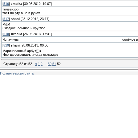
[
516
]
zmeika
[30.05.2012, 19:07]
телевизор
тает во рту а не в руках
[
517
]
shani
[23.12.2012, 23:17]
М&М
Сладкое, боьшое и круглое.
[
518
]
Arnella
[26.06.2013, 17:41]
Чупа-чупс солёное и круг
[
519
]
shani
[28.06.2013, 00:00]
Маринованный арбуз))))
Иногда согревает, иногда охлаждает
Страница
52
из
52
«
1
2
…
50
51
52
Полная версия сайта