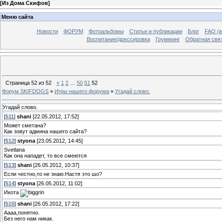
[
Из Дома Скифов
]
Меню сайта
Новости
ФОРУМ
Фотоальбомы
Статьи и публикации
Блог
FAQ (в
Воспитание/дрессировка
Грумминг
Обратная свя
Страница
52
из
52
«
1
2
…
50
51
52
Форум SKIFDOGS
»
Игры нашего форума
»
Угадай слово.
Угадай слово.
[
511
]
shani
[22.05.2012, 17:52]
Может сметана?
Как зовут админа нашего сайта?
[
512
]
styona
[23.05.2012, 14:45]
Svetlana
Как она нападет, то все смеются
[
513
]
shani
[26.05.2012, 10:37]
Если честно,то не знаю.Настя это шо?
[
514
]
styona
[26.05.2012, 11:02]
Икота
[
515
]
shani
[26.05.2012, 17:22]
Аааа,понятно.
Без него нам никак.