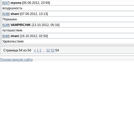
[
537
]
styona
[05.06.2012, 23:59]
воздушность
[
538
]
shani
[07.06.2012, 13:13]
Перышко.
[
539
]
VAMPIRCHIK
[13.10.2012, 00:16]
путешествие
[
540
]
shani
[16.10.2012, 02:50]
Удовольствие
Страница
54
из
54
«
1
2
…
52
53
54
Полная версия сайта