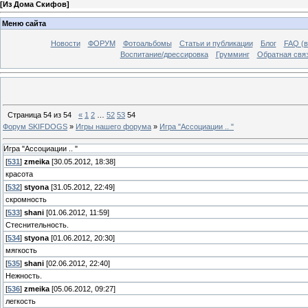
[
Из Дома Скифов
]
Меню сайта
Новости
ФОРУМ
Фотоальбомы
Статьи и публикации
Блог
FAQ (в
Воспитание/дрессировка
Грумминг
Обратная свя
Страница
54
из
54
«
1
2
…
52
53
54
Форум SKIFDOGS
»
Игры нашего форума
»
Игра "Ассоциации .. "
Игра "Ассоциации .. "
[
531
]
zmeika
[30.05.2012, 18:38]
красота
[
532
]
styona
[31.05.2012, 22:49]
скромность
[
533
]
shani
[01.06.2012, 11:59]
Стеснительность.
[
534
]
styona
[01.06.2012, 20:30]
мягкость
[
535
]
shani
[02.06.2012, 22:40]
Нежность.
[
536
]
zmeika
[05.06.2012, 09:27]
легкость