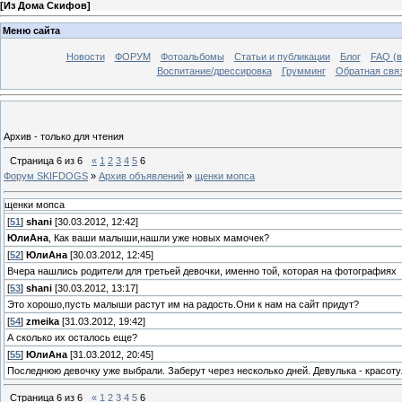
[
Из Дома Скифов
]
Меню сайта
Новости
ФОРУМ
Фотоальбомы
Статьи и публикации
Блог
FAQ (в
Воспитание/дрессировка
Грумминг
Обратная свя
Архив - только для чтения
Страница
6
из
6
«
1
2
3
4
5
6
Форум SKIFDOGS
»
Архив объявлений
»
щенки мопса
щенки мопса
[
51
]
shani
[30.03.2012, 12:42]
ЮлиАна
, Как ваши малыши,нашли уже новых мамочек?
[
52
]
ЮлиАна
[30.03.2012, 12:45]
Вчера нашлись родители для третьей девочки, именно той, которая на фотографиях
[
53
]
shani
[30.03.2012, 13:17]
Это хорошо,пусть малыши растут им на радость.Они к нам на сайт придут?
[
54
]
zmeika
[31.03.2012, 19:42]
А сколько их осталось еще?
[
55
]
ЮлиАна
[31.03.2012, 20:45]
Последнюю девочку уже выбрали. Заберут через несколько дней. Девулька - красотул
Страница
6
из
6
«
1
2
3
4
5
6