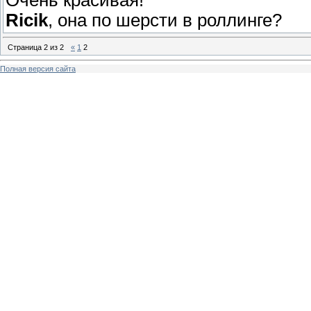
Ricik
, она по шерсти в роллинге?
Страница
2
из
2
«
1
2
Полная версия сайта