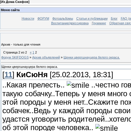
[
Из Дома Скифов
]
Меню сайта
Новости
ФОРУМ
Фотоальбомы
Статьи и публикации
Блог
FAQ (в
Воспитание/дрессировка
Грумминг
Обратная свя
Архив - только для чтения
Страница
2
из
2
«
1
2
Форум SKIFDOGS
»
Архив объявлений
»
Щенки цвергшнауцера белого окраса.
Щенки цвергшнауцера белого окраса.
[
11
]
КиСюНя
[25.02.2013, 18:31]
..Какая прелесть..
..честно го
такую собачку..Теперь у меня много
этой породы у меня нет..Скажите пож
собачек..Ведь у каждой породы сво
удастся уговорить родителей..хотел
об этой породе человека..