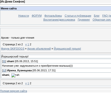
[
Из Дома Скифов
]
Меню сайта
Новости
ФОРУМ
Фотоальбомы
Статьи и публикации
Блог
FAQ (в
Воспитание/дрессировка
Грумминг
Обратная свя
Архив - только для чтения
Страница
2
из
2
«
1
2
Форум SKIFDOGS
»
Архив объявлений
»
Йоркширский терьер!
Йоркширский терьер!
[
11
]
shani
[05.06.2013, 15:51]
Начинаю уже задумываться о приобретении малыша)))
[
12
]
Ирина_Кузнецова
[05.06.2013, 17:31]
shani
,
Страница
2
из
2
«
1
2
Полная версия сайта