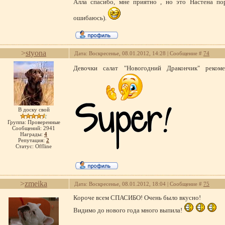
Алла спасибо, мне приятно , но это Настена пор
ошибаюсь).
>
styona
Дата: Воскресенье, 08.01.2012, 14:28 | Сообщение #
74
Девочки салат "Новогодний Дракончик" реком
В доску свой
Группа: Проверенные
Сообщений:
2941
Награды:
4
Репутация:
2
Статус:
Offline
>
zmeika
Дата: Воскресенье, 08.01.2012, 18:04 | Сообщение #
75
Короче всем СПАСИБО! Очень было вкусно!
Видимо до нового года много выпила!