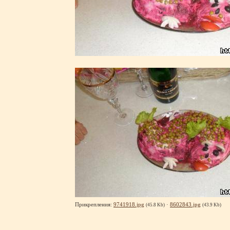
Прикрепления:
9741918.jpg
·
8602843.jpg
(45.8 Kb)
(43.9 Kb)