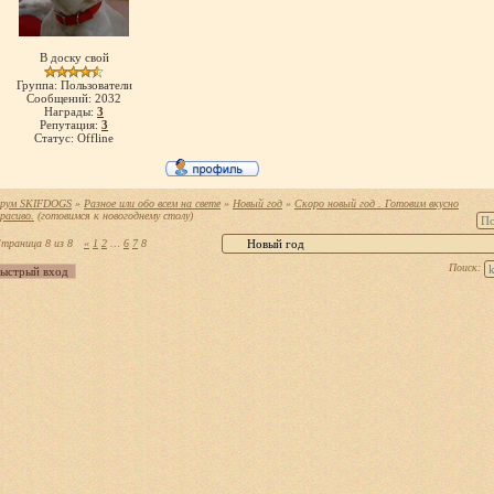
В доску свой
Группа: Пользователи
Сообщений:
2032
Награды:
3
Репутация:
3
Статус:
Offline
рум SKIFDOGS
»
Разное или обо всем на свете
»
Новый год
»
Скоро новый год . Готовим вкусно
красиво.
(готовимся к новогоднему столу)
траница
8
из
8
«
1
2
…
6
7
8
Поиск: