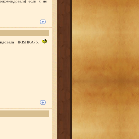
екомендовала( если я не
ендовала IRISHKA75.