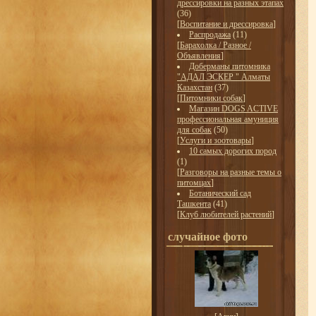
дрессировки на разных этапах
(36)
[
Воспитание и дрессировка
]
Распродажа
(11)
[
Барахолка / Разное /
Объявления
]
Доберманы питомника
"АДАЛ ЭСКЕР " Алматы
Казахстан
(37)
[
Питомники собак
]
Магазин DOGS ACTIVE
профессиональная амуниция
для собак
(50)
[
Услуги и зоотовары
]
10 самых дорогих пород
(1)
[
Разговоры на разные темы о
питомцах
]
Ботанический сад
Ташкента
(41)
[
Клуб любителей растений
]
случайное фото