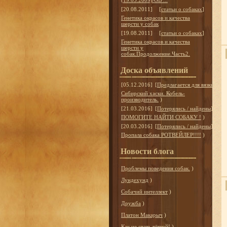
(19.05.2009)/GB ...
[20.08.2011]
[
статьи о собаках
]
Генетика окрасов и качества
шерсти у собак
[19.08.2011]
[
статьи о собаках
]
Генетика окрасов и качества
шерсти у
собак.Продолжение.Часть2.
Доска объявлений
[05.12.2016]
[
Предлагается для вязки
]
Сибирский хаски. Кобель-
производитель.
)
[21.03.2016]
[
Потерялись / найдены
]
ПОМОГИТЕ НАЙТИ СОБАКУ !
)
[20.03.2016]
[
Потерялись / найдены
]
Пропала собака РОТВЕЙЛЕР!!!!
)
Новости блога
Проблемы поведения собак.
)
Лундехунд
)
Собачий интеллект
)
Дружба
)
Платон Макарыч
)
Как не стать тёткой!
)