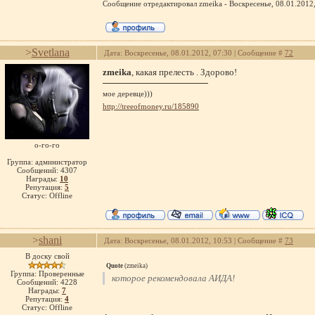
Сообщение отредактировал
zmeika
-
Воскресенье, 08.01.2012
>
Svetlana
Дата: Воскресенье, 08.01.2012, 07:30 | Сообщение #
72
zmeika
, какая прелесть . Здорово!
мое деревце)))
http://treeofmoney.ru/185890
о-го-го
Группа: администратор
Сообщений:
4307
Награды:
10
Репутация:
5
Статус:
Offline
>
shani
Дата: Воскресенье, 08.01.2012, 10:53 | Сообщение #
73
В доску свой
Quote
(
zmeika
)
Группа: Проверенные
которое рекомендовала АИДА!
Сообщений:
4228
Награды:
7
Репутация:
4
Статус:
Offline