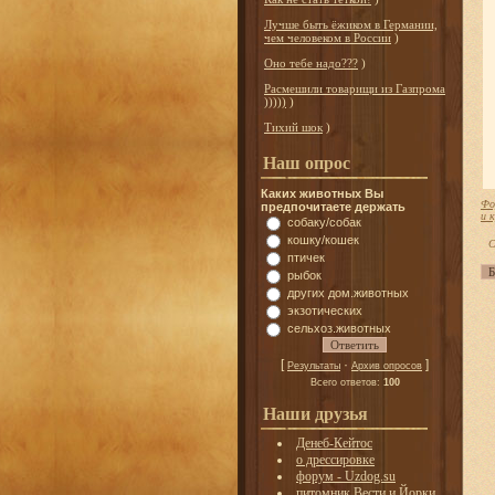
Лучше быть ёжиком в Германии,
чем человеком в России
)
Оно тебе надо???
)
Расмешили товарищи из Газпрома
)))))
)
Тихий шок
)
Наш опрос
Каких животных Вы
Фо
предпочитаете держать
и 
собаку/собак
кошку/кошек
С
птичек
рыбок
других дом.животных
экзотических
сельхоз.животных
[
·
]
Результаты
Архив опросов
Всего ответов:
100
Наши друзья
Денеб-Кейтос
о дрессировке
форум - Uzdog.su
питомник Вести и Йорки