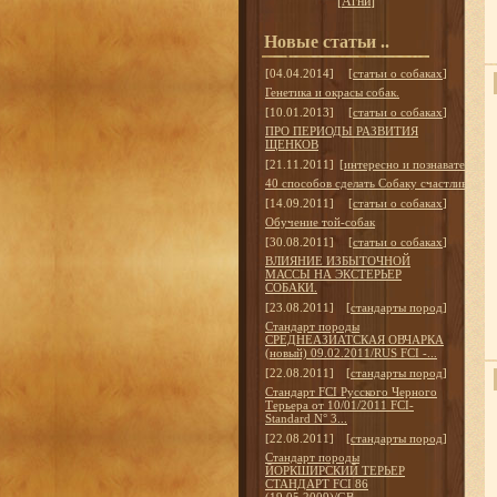
[
Агни
]
Новые статьи ..
[04.04.2014]
[
статьи о собаках
]
Генетика и окрасы собак.
[10.01.2013]
[
статьи о собаках
]
ПРО ПЕРИОДЫ РАЗВИТИЯ
ЩЕНКОВ
[21.11.2011]
[
интересно и познавательно
]
40 способов сделать Собаку счастливой
[14.09.2011]
[
статьи о собаках
]
Обучение той-собак
[30.08.2011]
[
статьи о собаках
]
ВЛИЯНИЕ ИЗБЫТОЧНОЙ
МАССЫ НА ЭКСТЕРЬЕР
СОБАКИ.
[23.08.2011]
[
стандарты пород
]
Стандарт породы
СРЕДНЕАЗИАТСКАЯ ОВЧАРКА
(новый) 09.02.2011/RUS FCI -...
[22.08.2011]
[
стандарты пород
]
Стандарт FCI Русского Черного
Терьера от 10/01/2011 FCI-
Standard N° 3...
[22.08.2011]
[
стандарты пород
]
Стандарт породы
ЙОРКШИРСКИЙ ТЕРЬЕР
СТАНДАРТ FCI 86