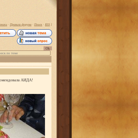
тники
·
Правила форума
·
Поиск
·
RSS
]
екомендовала АИДА!