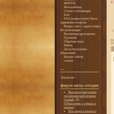
У 
ФОРУМ
Фотоальбомы
Статьи и публикации
Блог
FAQ (вопрос/ответ) Часто
задаваемые вопросы
Вопрос-ответ / задать вопрос
без регистрации
С
Воспитание/дрессировка
Грумминг
Фо
Обратная связь
и 
Файлы
Доска бесплатных
объявлений
Каталог сайтов
ссылки
...
Лундехунд
форум-хиты сегодня
Высопородные щенки
среднеазиатской овчарки
(алабай).
(8)
[
Объявления о собаках и
щенках
]
Мои видео в процессе