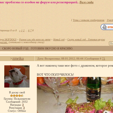
вас проблемы со входом на форум или регистрацией..
Вам сюда
[
Темы с новыми сообщениями
·
Учас
траница
8
из
8
«
1
2
…
6
7
8
рум SKIFDOGS
»
Разное или обо всем на свете
»
Новый год
»
Скоро новый год . Готовим вкусно
красиво.
(готовимся к новогоднему столу)
СКОРО НОВЫЙ ГОД . ГОТОВИМ ВКУСНО И КРАСИВО.
>
zmeika
Дата: Воскресенье, 08.01.2012, 06:44 | Сообщение #
71
А вот наконец таки мое фото с драконом, которое р
ВОТ ЧТО ПОЛУЧИЛОСЬ!
В доску свой
Группа: Пользователи
Сообщений:
2032
Награды:
3
Репутация:
3
Статус:
Offline