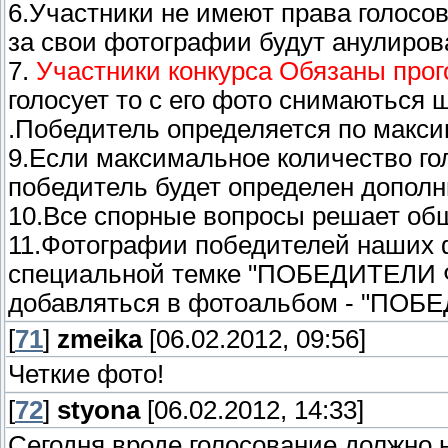
6.Участники не имеют права голосов
за свои фотографии будут анулиров
7.
Участники конкурса Обязаны прог
голосует то с его фото снимаються 
.Победитель определяется по макси
9.Если максимальное количество гол
победитель будет определен допол
10.Все спорные вопросы решает об
11.Фотографии победителей наших 
специальной темке "ПОБЕДИТЕЛИ Ф
добавляться в фотоальбом - "ПО
[
71
]
zmeika
[06.02.2012, 09:56]
Четкие фото!
[
72
]
styona
[06.02.2012, 14:33]
Сегодня вроде голосование должно н