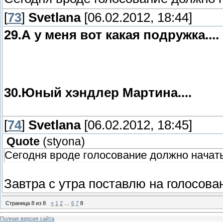
[
73
]
Svetlana
[06.02.2012, 18:44]
29.А у меня вот какая подружка....
30.Юный хэндлер Мартина....
[
74
]
Svetlana
[06.02.2012, 18:45]
Quote
(
styona
)
Сегодня вроде голосование должно начатьс
Завтра с утра поставлю на голосован
Страница
8
из
8
«
1
2
…
6
7
8
Полная версия сайта