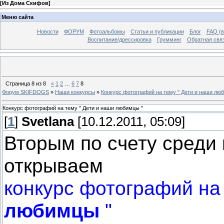
[
Из Дома Скифов
]
Меню сайта
Новости
ФОРУМ
Фотоальбомы
Статьи и публикации
Блог
FAQ (в
Воспитание/дрессировка
Грумминг
Обратная свя
Страница
8
из
8
«
1
2
…
6
7
8
Форум SKIFDOGS
»
Наши конкурсы
»
Конкурс фотографий на тему " Дети и наши лю
Конкурс фотографий на тему " Дети и наши любимцы "
[
1
]
Svetlana
[10.12.2011, 05:09]
Вторым по счету среди
открываем
конкурс фотографий на
любимцы
"