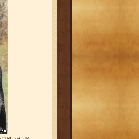
282660.jpg
·
(45.5 Kb)