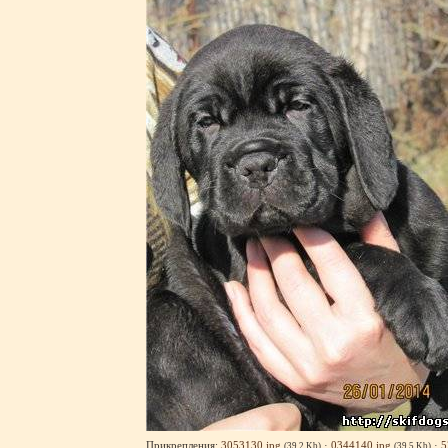
Прикрепления:
3053130.jpg
·
0344140.jpg
·
5
(39.2 Kb)
(39.5 Kb)