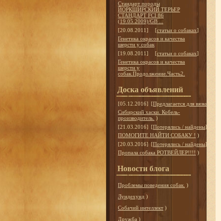
Стандарт породы
ЙОРКШИРСКИЙ ТЕРЬЕР
СТАНДАРТ FCI 86
(19.05.2009)/GB ...
[20.08.2011]
[
статьи о собаках
]
Генетика окрасов и качества
шерсти у собак
[19.08.2011]
[
статьи о собаках
]
Генетика окрасов и качества
шерсти у
собак.Продолжение.Часть2.
Доска объявлений
[05.12.2016]
[
Предлагается для вязки
]
Сибирский хаски. Кобель-
производитель.
)
[21.03.2016]
[
Потерялись / найдены
]
ПОМОГИТЕ НАЙТИ СОБАКУ !
)
[20.03.2016]
[
Потерялись / найдены
]
Пропала собака РОТВЕЙЛЕР!!!!
)
Новости блога
Проблемы поведения собак.
)
Лундехунд
)
Собачий интеллект
)
Дружба
)