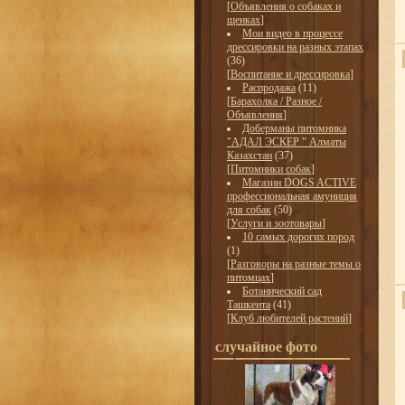
[
Объявления о собаках и
щенках
]
Мои видео в процессе
дрессировки на разных этапах
(36)
[
Воспитание и дрессировка
]
Распродажа
(11)
[
Барахолка / Разное /
Объявления
]
Доберманы питомника
"АДАЛ ЭСКЕР " Алматы
Казахстан
(37)
[
Питомники собак
]
Магазин DOGS ACTIVE
профессиональная амуниция
для собак
(50)
[
Услуги и зоотовары
]
10 самых дорогих пород
(1)
[
Разговоры на разные темы о
питомцах
]
Ботанический сад
Ташкента
(41)
[
Клуб любителей растений
]
случайное фото