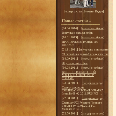
[
Бернер Бэр из Племени Кедра
]
Новые статьи ..
[04.04.2014]
[
статьи о собаках
]
Генетика и окрасы собак.
[10.01.2013]
[
статьи о собаках
]
ПРО ПЕРИОДЫ РАЗВИТИЯ
ЩЕНКОВ
[21.11.2011]
[
интересно и познавательно
]
40 способов сделать Собаку счастливой
[14.09.2011]
[
статьи о собаках
]
Обучение той-собак
[30.08.2011]
[
статьи о собаках
]
ВЛИЯНИЕ ИЗБЫТОЧНОЙ
МАССЫ НА ЭКСТЕРЬЕР
СОБАКИ.
[23.08.2011]
[
стандарты пород
]
Стандарт породы
СРЕДНЕАЗИАТСКАЯ ОВЧАРКА
(новый) 09.02.2011/RUS FCI -...
[22.08.2011]
[
стандарты пород
]
Стандарт FCI Русского Черного
Терьера от 10/01/2011 FCI-
Standard N° 3...
[22.08.2011]
[
стандарты пород
]