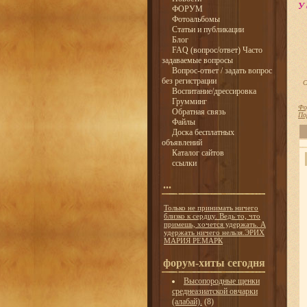
У 
ФОРУМ
Фотоальбомы
Статьи и публикации
Блог
FAQ (вопрос/ответ) Часто
задаваемые вопросы
Вопрос-ответ / задать вопрос
без регистрации
С
Воспитание/дрессировка
Грумминг
Фо
Обратная связь
По
Файлы
Доска бесплатных
объявлений
Каталог сайтов
ссылки
...
Только не принимать ничего
близко к сердцу. Ведь то, что
примешь, хочется удержать. А
удержать ничего нельзя.ЭРИХ
МАРИЯ РЕМАРК
форум-хиты сегодня
Высопородные щенки
среднеазиатской овчарки
(алабай).
(8)