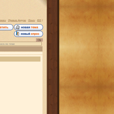
тники
·
Правила форума
·
Поиск
·
RSS
]