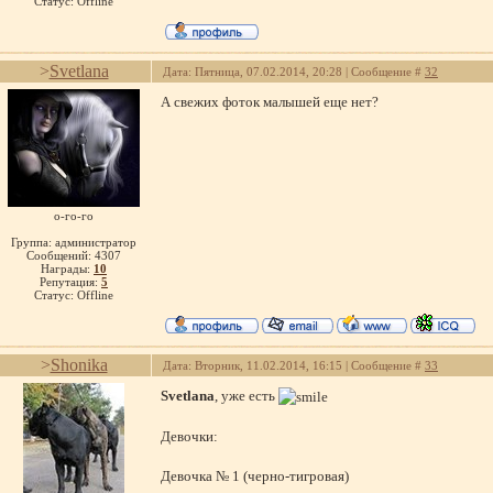
Статус:
Offline
>
Svetlana
Дата: Пятница, 07.02.2014, 20:28 | Сообщение #
32
А свежих фоток малышей еще нет?
о-го-го
Группа: администратор
Сообщений:
4307
Награды:
10
Репутация:
5
Статус:
Offline
>
Shonika
Дата: Вторник, 11.02.2014, 16:15 | Сообщение #
33
Svetlana
, уже есть
Девочки:
Девочка № 1 (черно-тигровая)