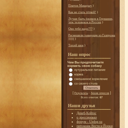
Платон Макарыч
)
Как не стать тёткой!
)
Лучше быть ёжиком в Германии,
чем человеком в России
)
Оно тебе надо???
)
Расмешили товарищи из Газпрома
)))))
)
Тихий шок
)
Наш опрос
Чем Вы предпочитаете
кормить свою собаку
нутуральное питание
корма
смешанное кормление
со своего стола
[
·
]
Результаты
Архив опросов
Всего ответов:
67
Наши друзья
Денеб-Кейтос
о дрессировке
форум - Uzdog.su
питомник Вести и Йорки