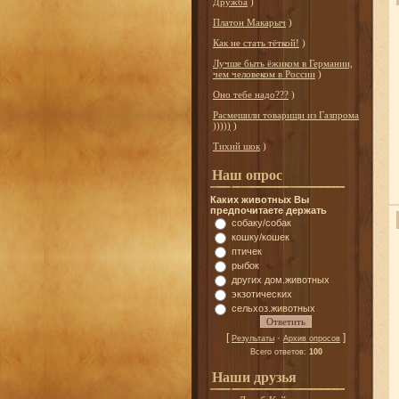
Дружба
)
Платон Макарыч
)
Как не стать тёткой!
)
Лучше быть ёжиком в Германии,
чем человеком в России
)
Оно тебе надо???
)
Расмешили товарищи из Газпрома
)))))
)
Тихий шок
)
Наш опрос
Каких животных Вы
предпочитаете держать
собаку/собак
кошку/кошек
птичек
рыбок
других дом.животных
экзотических
сельхоз.животных
[
·
]
Результаты
Архив опросов
Всего ответов:
100
Наши друзья