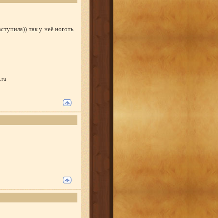
тупила)) так у неё ноготь
.ru