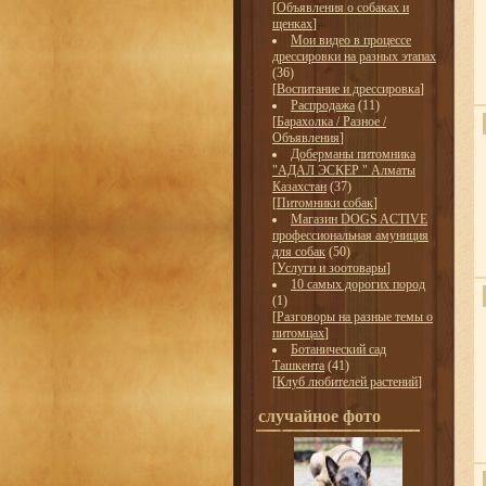
[
Объявления о собаках и
щенках
]
Мои видео в процессе
дрессировки на разных этапах
(36)
[
Воспитание и дрессировка
]
Распродажа
(11)
[
Барахолка / Разное /
Объявления
]
Доберманы питомника
"АДАЛ ЭСКЕР " Алматы
Казахстан
(37)
[
Питомники собак
]
Магазин DOGS ACTIVE
профессиональная амуниция
для собак
(50)
[
Услуги и зоотовары
]
10 самых дорогих пород
(1)
[
Разговоры на разные темы о
питомцах
]
Ботанический сад
Ташкента
(41)
[
Клуб любителей растений
]
случайное фото