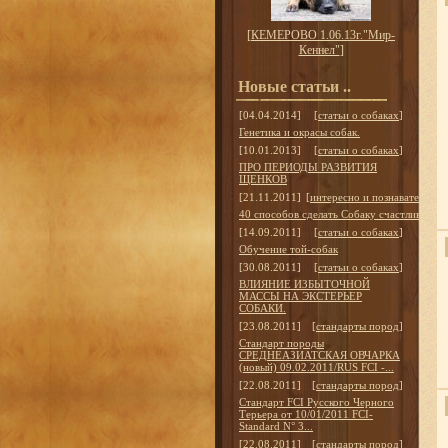
[
КЕМЕРОВО 1.06.13г."Мир-
Кеннел"
]
Новые статьи ..
[04.04.2014]
[
статьи о собаках
]
Генетика и окрасы собак.
[10.01.2013]
[
статьи о собаках
]
ПРО ПЕРИОДЫ РАЗВИТИЯ
ЩЕНКОВ
[21.11.2011]
[
интересно и познавательно
]
40 способов сделать Собаку счастливой
[14.09.2011]
[
статьи о собаках
]
Обучение той-собак
[30.08.2011]
[
статьи о собаках
]
ВЛИЯНИЕ ИЗБЫТОЧНОЙ
МАССЫ НА ЭКСТЕРЬЕР
СОБАКИ.
[23.08.2011]
[
стандарты пород
]
Стандарт породы
СРЕДНЕАЗИАТСКАЯ ОВЧАРКА
(новый) 09.02.2011/RUS FCI -...
[22.08.2011]
[
стандарты пород
]
Стандарт FCI Русского Черного
Терьера от 10/01/2011 FCI-
Standard N° 3...
[22.08.2011]
[
стандарты пород
]