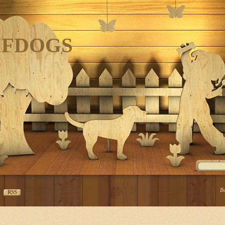
IFDOGS
В
RSS