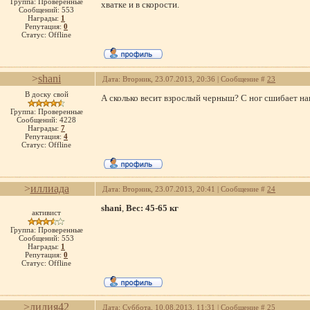
Группа: Проверенные
хватке и в скорости.
Сообщений:
553
Награды:
1
Репутация:
0
Статус:
Offline
>
shani
Дата: Вторник, 23.07.2013, 20:36 | Сообщение #
23
В доску свой
А сколько весит взрослый черныш? С ног сшибает наве
Группа: Проверенные
Сообщений:
4228
Награды:
7
Репутация:
4
Статус:
Offline
>
иллиада
Дата: Вторник, 23.07.2013, 20:41 | Сообщение #
24
shani
,
Вес: 45-65 кг
активист
Группа: Проверенные
Сообщений:
553
Награды:
1
Репутация:
0
Статус:
Offline
>
лилия42
Дата: Суббота, 10.08.2013, 11:31 | Сообщение #
25