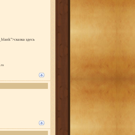
"_blank">сказка здесь
.ru