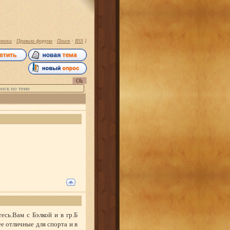
тники
·
Правила форума
·
Поиск
·
RSS
]
тесь.Вам с Бэлкой и в гр.Б
е отличные для спорта и в