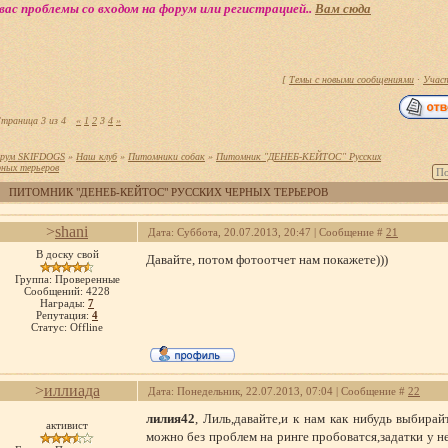
вас проблемы со входом на форум или регистрацией..
Вам сюда
[
Темы с новыми сообщениями
·
Учас
траница
3
из
4
«
1
2
3
4
»
рум SKIFDOGS
»
Наш клуб
»
Питомники собак
»
Питомник "ДЕНЕБ-КЕЙТОС" Русских
рных терьеров
ПИТОМНИК "ДЕНЕБ-КЕЙТОС" РУССКИХ ЧЕРНЫХ ТЕРЬЕРОВ
>
shani
Дата: Суббота, 20.07.2013, 20:47 | Сообщение #
21
В доску свой
Давайте, потом фотоотчет нам покажете)))
Группа: Проверенные
Сообщений:
4228
Награды:
7
Репутация:
4
Статус:
Offline
>
иллиада
Дата: Понедельник, 22.07.2013, 07:04 | Сообщение #
22
лилия42
, Лиль,давайте,и к нам как нибудь выбирай
активист
можно без проблем на ринге пробоватся,задатки у не