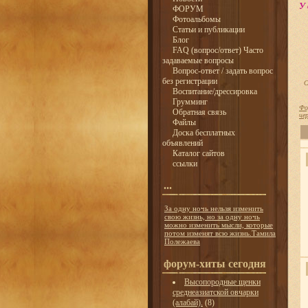
У 
ФОРУМ
Фотоальбомы
Статьи и публикации
Блог
FAQ (вопрос/ответ) Часто
задаваемые вопросы
Вопрос-ответ / задать вопрос
без регистрации
С
Воспитание/дрессировка
Грумминг
Фо
Обратная связь
че
Файлы
Доска бесплатных
объявлений
Каталог сайтов
ссылки
...
За одну ночь нельзя изменить
свою жизнь, но за одну ночь
можно изменить мысли, которые
потом изменят всю жизнь.Тамила
Полежаева
форум-хиты сегодня
Высопородные щенки
среднеазиатской овчарки
(алабай).
(8)