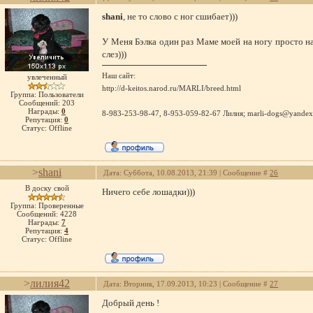
shani
, не то слово с ног сшибает)))
У Меня Бэлка один раз Маме моей на ногу просто нас
слез)))
Наш сайт:
увлеченный
http://d-keitos.narod.ru/MARLI/breed.html
Группа: Пользователи
Сообщений:
203
Награды:
0
8-983-253-98-47, 8-953-059-82-67 Лилия; marli-dogs@yandex
Репутация:
0
Статус:
Offline
>
shani
Дата: Суббота, 10.08.2013, 21:39 | Сообщение #
26
В доску свой
Ничего себе лошадки)))
Группа: Проверенные
Сообщений:
4228
Награды:
7
Репутация:
4
Статус:
Offline
>
лилия42
Дата: Вторник, 17.09.2013, 10:23 | Сообщение #
27
Добрый день !