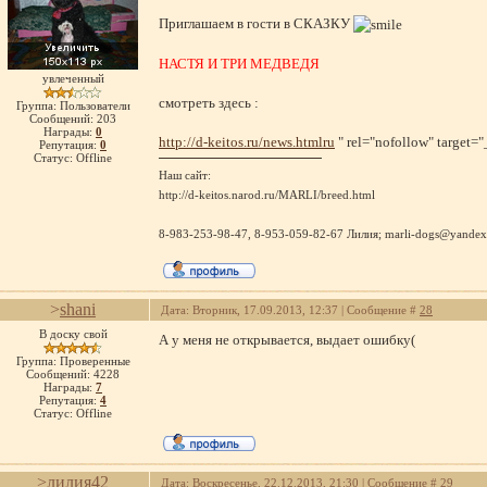
Приглашаем в гости в СКАЗКУ
НАСТЯ И ТРИ МЕДВЕДЯ
увлеченный
смотреть здесь :
Группа: Пользователи
Сообщений:
203
Награды:
0
http://d-keitos.ru/news.htmlru
" rel="nofollow" target=
Репутация:
0
Статус:
Offline
Наш сайт:
http://d-keitos.narod.ru/MARLI/breed.html
8-983-253-98-47, 8-953-059-82-67 Лилия; marli-dogs@yandex
>
shani
Дата: Вторник, 17.09.2013, 12:37 | Сообщение #
28
В доску свой
А у меня не открывается, выдает ошибку(
Группа: Проверенные
Сообщений:
4228
Награды:
7
Репутация:
4
Статус:
Offline
>
лилия42
Дата: Воскресенье, 22.12.2013, 21:30 | Сообщение #
29