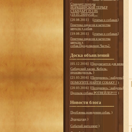
Стандарт породы
ЙОРКШИРСКИЙ ТЕРЬЕР
СТАНДАРТ FCI 86
(19.05.2009)/GB ...
[20.08.2011]
[
статьи о собаках
]
Генетика окрасов и качества
шерсти у собак
[19.08.2011]
[
статьи о собаках
]
Генетика окрасов и качества
шерсти у
собак.Продолжение.Часть2.
Доска объявлений
[05.12.2016]
[
Предлагается для вязки
]
Сибирский хаски. Кобель-
производитель.
)
[21.03.2016]
[
Потерялись / найдены
]
ПОМОГИТЕ НАЙТИ СОБАКУ !
)
[20.03.2016]
[
Потерялись / найдены
]
Пропала собака РОТВЕЙЛЕР!!!!
)
Новости блога
Проблемы поведения собак.
)
Лундехунд
)
Собачий интеллект
)