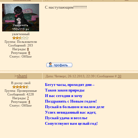
С наступающим!!!!!!!!!!!
увлеченный
Группа: Пользователи
Сообщений:
203
Награды:
0
Репутация:
0
Статус:
Offline
>
shani
Дата: Четверг, 26.12.2013, 22:39 | Сообщение #
30
В доску свой
Бегут часы, проходят дни –
Таков закон природы
Группа: Проверенные
Сообщений:
4228
И вас сегодня я хочу
Награды:
7
Поздравить с Новым годом!
Репутация:
4
Статус:
Offline
Пускай в большом и малом деле
Успех невиданный вас ждет,
Пускай удача и веселье
Сопутствуют вам целый год!