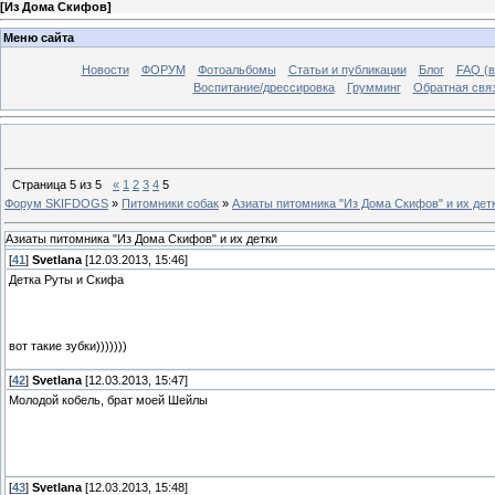
[
Из Дома Скифов
]
Меню сайта
Новости
ФОРУМ
Фотоальбомы
Статьи и публикации
Блог
FAQ (в
Воспитание/дрессировка
Грумминг
Обратная свя
Страница
5
из
5
«
1
2
3
4
5
Форум SKIFDOGS
»
Питомники собак
»
Азиаты питомника "Из Дома Скифов" и их дет
Азиаты питомника "Из Дома Скифов" и их детки
[
41
]
Svetlana
[12.03.2013, 15:46]
Детка Руты и Скифа
вот такие зубки)))))))
[
42
]
Svetlana
[12.03.2013, 15:47]
Молодой кобель, брат моей Шейлы
[
43
]
Svetlana
[12.03.2013, 15:48]