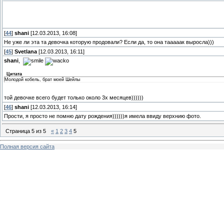
[
44
]
shani
[12.03.2013, 16:08]
Не уже ли эта та девочка которую продовали? Если да, то она тааааак выросла)))
[
45
]
Svetlana
[12.03.2013, 16:11]
shani
,
Цитата
Молодой кобель, брат моей Шейлы
той девочке всего будет только около 3х месяцев))))))
[
46
]
shani
[12.03.2013, 16:14]
Прости, я просто не помню дату рождения))))))я имела ввиду верхнию фото.
Страница
5
из
5
«
1
2
3
4
5
Полная версия сайта