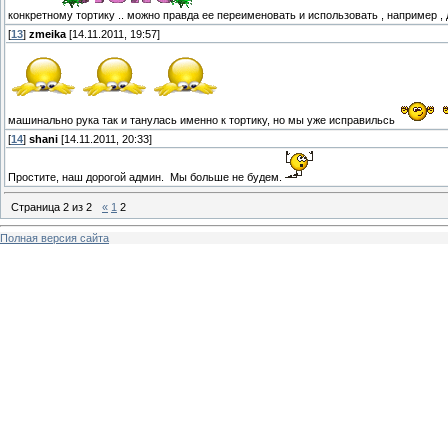
конкретному тортику .. можно правда ее переименовать и использовать , например , д
[
13
]
zmeika
[14.11.2011, 19:57]
машинально рука так и танулась именно к тортику, но мы уже исправильсь
[
14
]
shani
[14.11.2011, 20:33]
Простите, наш дорогой админ.
Мы больше не будем.
Страница
2
из
2
«
1
2
Полная версия сайта