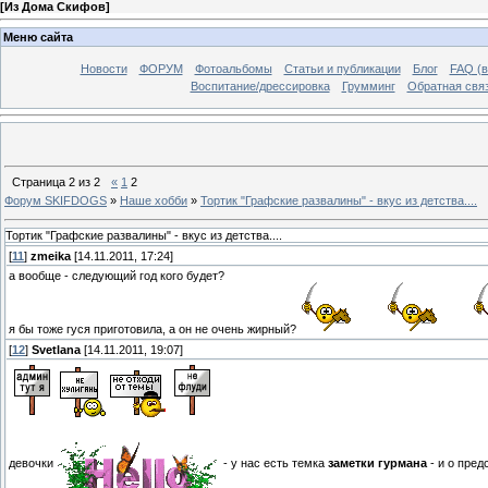
[
Из Дома Скифов
]
Меню сайта
Новости
ФОРУМ
Фотоальбомы
Статьи и публикации
Блог
FAQ (в
Воспитание/дрессировка
Грумминг
Обратная свя
Страница
2
из
2
«
1
2
Форум SKIFDOGS
»
Наше хобби
»
Тортик "Графские развалины" - вкус из детства....
Тортик "Графские развалины" - вкус из детства....
[
11
]
zmeika
[14.11.2011, 17:24]
а вообще - следующий год кого будет?
я бы тоже гуся приготовила, а он не очень жирный?
[
12
]
Svetlana
[14.11.2011, 19:07]
девочки
- у нас есть темка
заметки гурмана
- и о пред